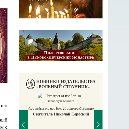
НОВИНКИ ИЗДАТЕЛЬСТВА
«ВОЛЬНЫЙ СТРАННИК»
Православный мальчик
нец
Екатерина Баканова
 Божиих
кий
вый
ам с