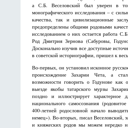
а С.Б. Веселовский был уверен в то
монографического исследования – с силь
качества, так и цивилизационные засл
предопределены общими родовыми качест
исследованием о них остается работа С.Б
Род Дмитрия Зернова (Сабуровы, Годун
Досконально изучив все доступные источ
в советской историографии, пришел к вес
Во-первых, он установил исконное русское
происхождение Захарии Чета, а ста
возможности говорить о Годунове как о
выезде якобы татарского мурзы Захари
поздно и иллюстрирует характерное д
национального самосознания (родовитое
400-летней родословной начало выводит
немец»). Во-вторых, писал Веселовский, х
и княжеских родов мы можем нередко н