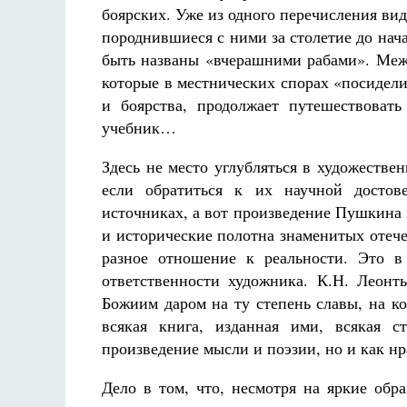
боярских. Уже из одного перечисления ви
породнившиеся с ними за столетие до нач
быть названы «вчерашними рабами». Межд
которые в местнических спорах «посидели
и боярства, продолжает путешествоват
учебник…
Здесь не место углубляться в художеств
если обратиться к их научной достов
источниках, а вот произведение Пушкина 
и исторические полотна знаменитых отеч
разное отношение к реальности. Это в
ответственности художника. К.Н. Леонт
Божиим даром на ту степень славы, на к
всякая книга, изданная ими, всякая с
произведение мысли и поэзии, но и как н
Дело в том, что, несмотря на яркие об