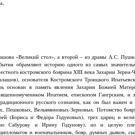
ы,
ашова «Великий стол», а второй – из драмы А.С. Пушк
обытия обрамляют историю одного из самых значитель
естного костромского боярина XIII века Захарии Зерна-
Балашов), основателя Костромского Троицкого Ипатьевс
рь основан в память явления Захарии Божией Матер
ященномучеником Ипатием, епископом Гангрским, и э
радиционного русского сознания, как он был важен и 
ых, Пешковых, Вельяминовых-Зерновых. Потомство бояр
рей (Бориса и Федора Годуновых), трех цариц и вели
ию Сабурову и Ирину Годунову), но и целую пле
дипломатов и военачальников, бояр, думных дьяков, сы