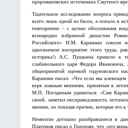
проромановских источниках Смутного вре
Тщательное исследование вопроса привод
всего лишь одной из басен, а попало в 
повторению – с целью обоснования воц
всенародно избранной династии Рома
Российского» Н.М. Карамзин совсем 
однозначное восприятие этого труда, ра
историка!) А.С. Пушкина привело к то
слабовольного царя Федора Ивановича,
общепринятой оценкой годуновского на
Карамзин писал: «Что если мы клевещем н
веря ложным мнениям, принятым в летоп
М.П. Погодиным удивиться: «Сам Карам
своей, заметил несправедливость летопис
мнение, не показав причин, которые его к
Немногие дотошно разобравшиеся в дан
Платонов писал о Годунове, что «его мор