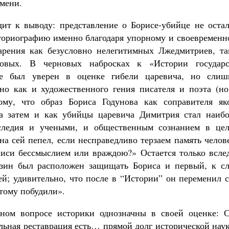
мени.
ит к выводу: представление о Борисе-убийце не остал
историографию именно благодаря упорному и своевремен
арения как безусловно нелегитимных Лжедмитриев, та
новых. В черновых набросках к «Истории государс
не был уверен в оценке гибели царевича, но слиш
вно как и художественного гения писателя и поэта (но
му, что образ Бориса Годунова как соправителя як
 а затем и как убийцы царевича Димитрия стал наибо
следия и учеными, и общественным сознанием в цел
а сей пепел, если несправедливо терзаем память челов
иси бессмыслием или враждою?» Остается только вслед
зин был расположен защищать Бориса и первый, к сл
ей; удивительно, что после в “Истории” он переменил 
 тому побудили».
ном вопросе историки однозначны в своей оценке: С
альная реставрация есть… прямой долг исторической нау