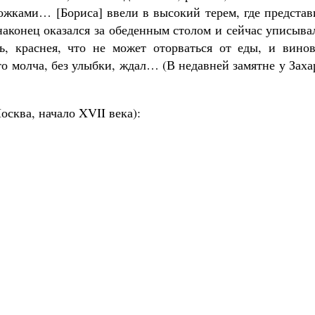
ложками… [Бориса] ввели в высокий терем, где предста
наконец оказался за обеденным столом и сейчас уписыва
, краснея, что не может оторваться от еды, и винов
то молча, без улыбки, ждал… (В недавней замятне у Зах
ученик Георгий Победоносец. Научись у
святого
Роман Котов
осква, начало XVII века):