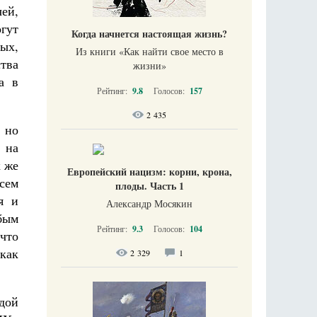
чей,
огут
Когда начнется настоящая жизнь?
ых,
Из книги «Как найти свое место в
ства
жизни​»
а в
Рейтинг:
9.8
Голосов:
157
2 435
 но
 на
к же
Европейский нацизм: корни, крона,
сем
плоды. Часть 1
я и
Александр Мосякин
бым
Рейтинг:
9.3
Голосов:
104
что
как
2 329
1
дой