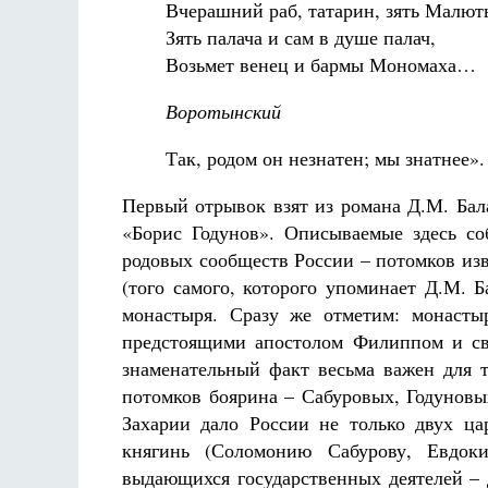
Вчерашний раб, татарин, зять Малют
Зять палача и сам в душе палач,
Возьмет венец и бармы Мономаха…
Воротынский
Так, родом он незнатен; мы знатнее».
Первый отрывок взят из романа Д.М. Бал
«Борис Годунов». Описываемые здесь с
родовых сообществ России – потомков изв
(того самого, которого упоминает Д.М. 
монастыря. Сразу же отметим: монасты
предстоящими апостолом Филиппом и св
знаменательный факт весьма важен для т
потомков боярина – Сабуровых, Годунов
Захарии дало России не только двух ца
княгинь (Соломонию Сабурову, Евдок
выдающихся государственных деятелей – 