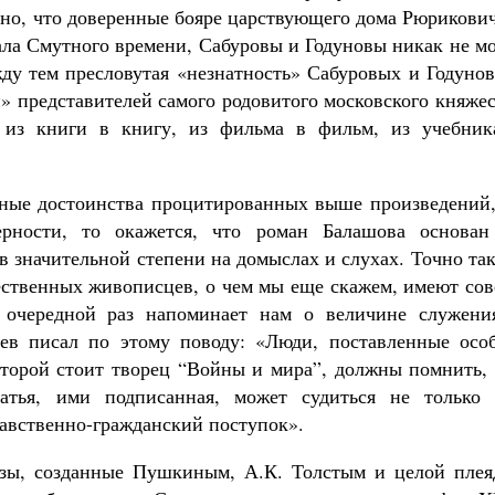
дно, что доверенные бояре царствующего дома Рюрикови
ала Смутного времени, Сабуровы и Годуновы никак не м
у тем пресловутая «незнатность» Сабуровых и Годунов
» представителей самого родовитого московского княже
ь из книги в книгу, из фильма в фильм, из учебник
енные достоинства процитированных выше произведений,
ерности, то окажется, что роман Балашова основан
в значительной степени на домыслах и слухах. Точно та
ественных живописцев, о чем мы еще скажем, имеют сов
 очередной раз напоминает нам о величине служени
ьев писал по этому поводу: «Люди, поставленные осо
оторой стоит творец “Войны и мира”, должны помнить, 
татья, ими подписанная, может судиться не только 
равственно-гражданский поступок».
разы, созданные Пушкиным, А.К. Толстым и целой плея