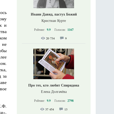
ось
Иоанн Давид, пастух Божий
ному
Кристиан Курте
к и
Рейтинг:
9.9
Голосов:
1167
тва
ком
20 734
9
 не
обы
лее
ом.
ека,
 за
аве
Про тех, кто любит Спиридона
свое
Елена Долгачёва
Рейтинг:
9.9
Голосов:
2798
.Ф.
37 454
13
ки»,