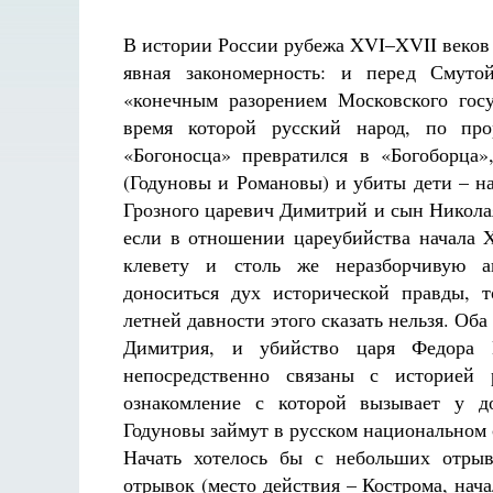
В истории России рубежа XVI–XVII веков 
явная закономерность: и перед Смуто
«конечным разорением Московского госу
время которой русский народ, по про
«Богоносца» превратился в «Богоборца»
(Годуновы и Романовы) и убиты дети – н
Грозного царевич Димитрий и сын Николая
если в отношении цареубийства начала X
клевету и столь же неразборчивую а
доноситься дух исторической правды, 
летней давности этого сказать нельзя. Об
Димитрия, и убийство царя Федора 
непосредственно связаны с историей 
ознакомление с которой вызывает у до
Как найти своё место в жизни
Годуновы займут в русском национальном
Кирилл Мурышев
Начать хотелось бы с небольших отрыв
отрывок (место действия – Кострома, нача