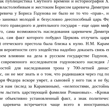
как публицистика Смутного времени и историография X
ы властолюбивым и жестоким Борисом царевича Димитрия
ревича у Бориса Годунова не было не то что «прав», н
о занимал молодой и безусловно дееспособный царь Фе
того праведного и деятельного государя – еще один миф
ого, сама возможность наследования царевичем Димитр
ка, сам факт которого побудил Церковь отлучить царя
 отеческого престола была близка к нулю. Н.М. Карам
я вероятности сего злодейства надобно доказать связь е
оем влиянии на дела в русском государстве Годунов,
современного исследователя годуновского наследия Л
остей для наследования трона у 700-летней динас
, он не мог знать и о том, что родившаяся через год п
ря Федора вскоре умрет, а сыновей у него так и не бу
ся нам (вслед за Карамзиным), «нелепостями, достойн
ием льстить царствующей фамилии Романовых». «Крова
не объективно установленный факт, а знак политичес
 царевича встречается чаще всего в иностранны