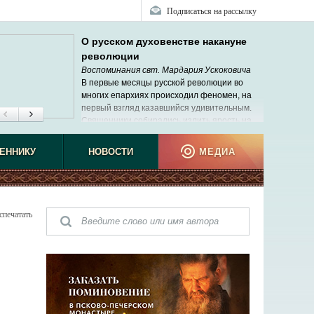
Подписаться на рассылку
О русском духовенстве накануне
революции
Воспоминания свт. Мардария Ускоковича
В первые месяцы русской революции во
многих епархиях происходил феномен, на
первый взгляд казавшийся удивительным.
Священники собирались излить ярость на
своих архиереев. Мне не раз пришлось
ь подобные сцены, но меня это не удивляло.
ЕННИКУ
НОВОСТИ
МЕДИА
спечатать