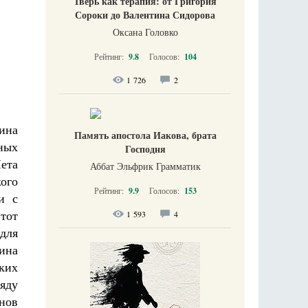
Тверь как терапия: от Григория
Сороки до Валентина Сидорова
Оксана Головко
Рейтинг:
9.8
Голосов:
104
1 726
2
ина
Память апостола Иакова, брата
ных
Господня
Чета
Аббат Эльфрик Грамматик
кого
Рейтинг:
9.9
Голосов:
153
и с
тот
1 593
4
для
ина
ких
яду
нов