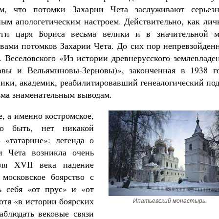
м, что потомки Захарии Чета заслуживают серьезн
ным апологетическим настроем. Действительно, как лич
уги царя Бориса весьма велики и в значительной м
вами потомков Захарии Чета. До сих пор непревзойден
. Веселовского «Из истории древнерусского землевладе
овы и Вельяминовы-Зерновы)», законченная в 1938 го
ники, академик, реабилитировавший генеалогический по
ьма знаменательным выводам.
, а именно костромское,
ло быть, нет никакой
 «татарине»: легенда о
и Чета возникла очень
ля XVII века падение
 московское боярство с
ь себя «от прус» и «от
отя «в истории боярских
Ипатьевский монастырь.
аблюдать вековые связи