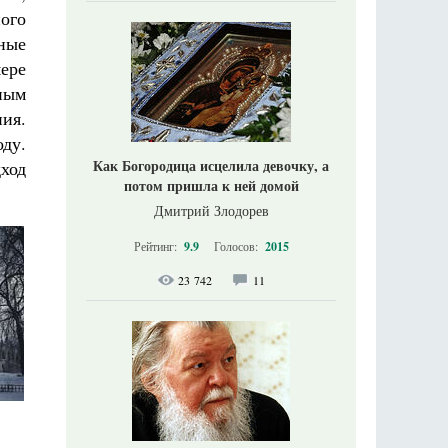
ого
ные
ере
ным
ния.
ду.
Как Богородица исцелила девочку, а
дход
потом пришла к ней домой
Дмитрий Злодорев
Рейтинг:
9.9
Голосов:
2015
23 742
11