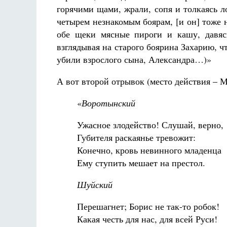
горячими щами, жрали, сопя и толкаясь 
четырем незнакомым боярам, [и он] тоже 
обе щеки мясные пироги и кашу, давясь
взглядывая на старого боярина Захарию, ч
Великом
убили взрослого сына, Александра…)»
аф
А вот второй отрывок (место действия – М
«
Воротынский
Ужасное злодейство! Слушай, верно,
Губителя раскаянье тревожит:
Конечно, кровь невинного младенца
Ему ступить мешает на престол.
Шуйский
Перешагнет; Борис не так-то робок!
Какая честь для нас, для всей Руси!