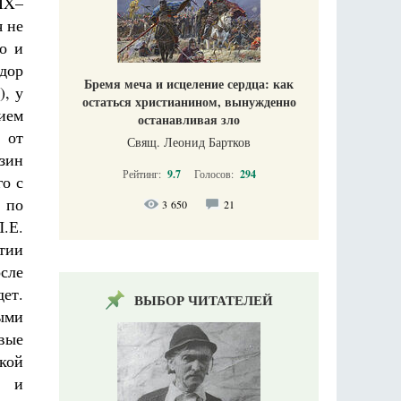
IX–
 не
о и
дор
Бремя меча и исцеление сердца: как
), у
остаться христианином, вынужденно
ием
останавливая зло
 от
Свящ. Леонид Бартков
зин
Рейтинг:
9.7
Голосов:
294
го с
 по
3 650
21
.Е.
тии
осле
дет.
ВЫБОР ЧИТАТЕЛЕЙ
ыми
вые
кой
х и