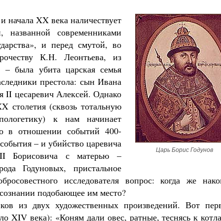
и начала XX века наличествует
й, названной современниками
дарства», и перед смутой, во
рочеству К.Н. Леонтьева, из
, – была убита царская семья
аследники престола: сын Ивана
 II цесаревич Алексей. Однако
X столетия (сквозь тотальную
пологетику) к нам начинает
то в отношении событий 400-
а события – и убийство царевича
Царь Борис Годунов
II Борисовича с матерью –
рода Годуновых, пристальное
бросовестного исследователя вопрос: когда же нако
Чего ждет от нас Бог. 10 заповедей
 сознании подобающее им место?
Святитель Николай Сербс
ков из двух художественных произведений. Вот пер
ло XIV века): «Коням дали овес, ратные, теснясь к котл