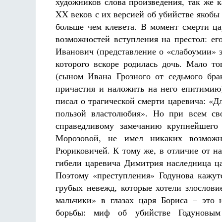
художников слова произведения, так же 
XX веков с их версией об убийстве якоб
больше чем клевета. В момент смерти ца
возможностей вступления на престол: ег
Иванович (представление о «слабоумии» э
которого вскоре родилась дочь. Мало т
(сыном Ивана Грозного от седьмого бра
причастия и наложить на него епитимию)
писал о трагической смерти царевича: «Дл
пользой властолюбия». Но при всем св
справедливому замечанию крупнейшего 
Морозовой, не имел никаких возможн
Рюриковичей. К тому же, в отличие от нас
гибели царевича Димитрия наследница ца
Поэтому «преступления» Годунова кажут
грубых невежд, которые хотели злослов
мальчики» в глазах царя Бориса – это 
борьбы: миф об убийстве Годуновым