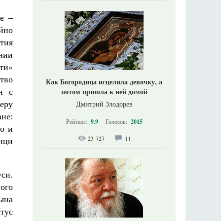
е –
йно
тия
нии
ти»
тво
Как Богородица исцелила девочку, а
н с
потом пришла к ней домой
еру
Дмитрий Злодорев
не:
Рейтинг:
9.9
Голосов:
2015
бо и
23 727
11
нци
си.
ого
ына
тус