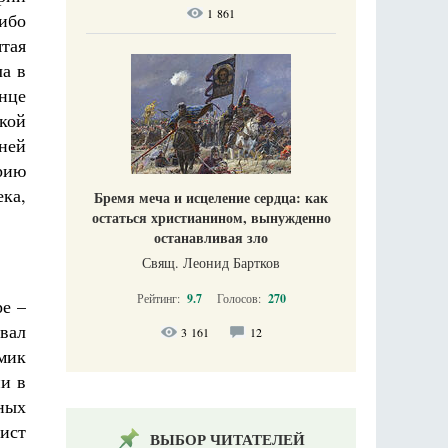
1 861
ибо
ятая
ла в
нце
ской
ней
рию
ка,
Бремя меча и исцеление сердца: как
остаться христианином, вынужденно
останавливая зло
Свящ. Леонид Бартков
Рейтинг:
9.7
Голосов:
270
е –
вал
3 161
12
мик
и в
ных
ист
ВЫБОР ЧИТАТЕЛЕЙ