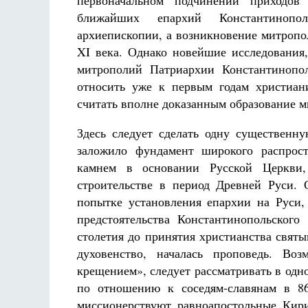
первоначальном подчинении приходов 
ближайших епархий Константинопол
архиепископии, а возникновение митропо
XI века. Однако новейшие исследования,
митрополий Патриархии Константинопол
относить уже к первым годам христиан
считать вполне доказанным образование ми
Здесь следует сделать одну существенн
заложило фундамент широкого распрост
камнем в основании Русской Церкви,
строительстве в период Древней Руси.
попытке установления епархии на Руси,
предстоятельства Константинопольского
столетия до принятия христианства свят
духовенство, началась проповедь. В
крещением», следует рассматривать в одн
по отношению к соседям-славянам в 8
миссионерствуют равноапостольные Кир