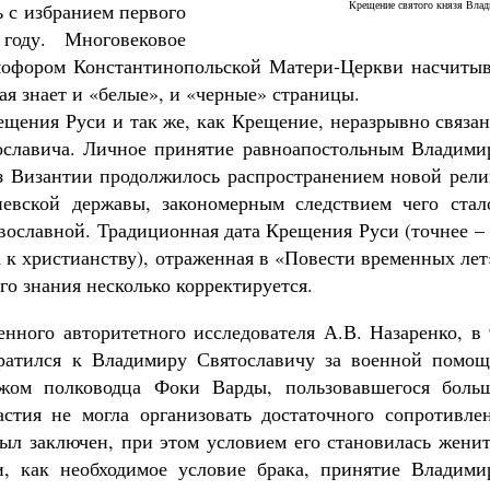
Крещение святого князя Вла
 с избранием первого
оду. Многовековое
мофором Константинопольской Матери-Церкви насчитыв
я знает и «белые», и «черные» страницы.
ещения Руси и так же, как Крещение, неразрывно связа
Великомученик Георгий Победоносец. Н
святого
ославича. Личное принятие равноапостольным Владими
Роман Котов
Как найти своё место в жизни
из Византии продолжилось распространением новой рели
Кирилл Мурышев
иевской державы, закономерным следствием чего стал
вославной. Традиционная дата Крещения Руси (точнее –
 к христианству), отраженная в «Повести временных лет
го знания несколько корректируется.
енного авторитетного исследователя А.В. Назаренко, в
братился к Владимиру Святославичу за военной помощ
ежом полководца Фоки Варды, пользовавшегося боль
стия не могла организовать достаточного сопротивлен
л заключен, при этом условием его становилась женит
и, как необходимое условие брака, принятие Владими