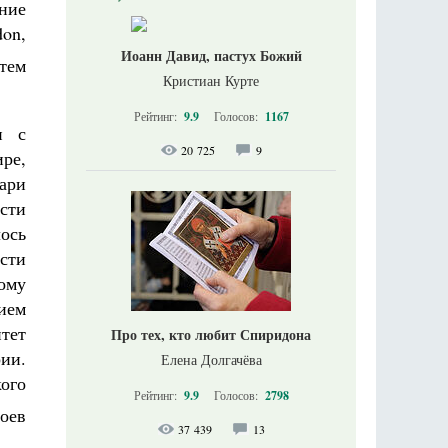
ние
don
,
Иоанн Давид, пастух Божий
тем
Кристиан Курте
Рейтинг:
9.9
Голосов:
1167
и с
20 725
9
ре,
ари
сти
ось
сти
ому
нием
тет
Про тех, кто любит Спиридона
ии.
Елена Долгачёва
ого
Рейтинг:
9.9
Голосов:
2798
лоев
37 439
13