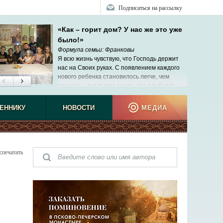
Подписаться на рассылку
«Как – горит дом? У нас же это уже
было!»
Формула семьи: Франковы
Я всю жизнь чувствую, что Господь держит
нас на Своих руках. С появлением каждого
нового ребенка становилось легче, чем
раньше, – и я всегда знала, что так будет.
ЕННИКУ
НОВОСТИ
МЕДИА
спечатать