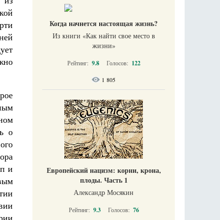
 из
кой
Когда начнется настоящая жизнь?
ерти
ней
Из книги «Как найти свое место в
жизни​»
ует
жно
Рейтинг:
9.8
Голосов:
122
1 805
рое
ным
ном
ь о
ого
ора
п и
Европейский нацизм: корни, крона,
вым
плоды. Часть 1
нтии
Александр Мосякин
вии
Рейтинг:
9.3
Голосов:
76
рии