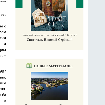
димира
ает
П
Е
ны с
аучись у
ром
Чего ждет от нас Бог. 10 заповедей Божиих
гии
Святитель Николай Сербский
о и
 ряд
», –
НОВЫЕ МАТЕРИАЛЫ
 987
ью,
шим
ия.
ьба
ром