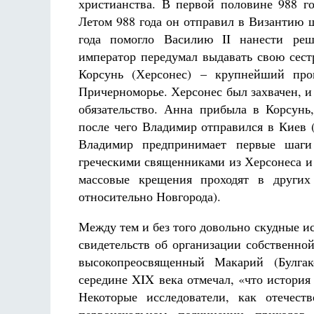
христианства. В первой половине 988 г
Летом 988 года он отправил в Византию ш
года помогло Василию II нанести реш
император передумал выдавать свою сестр
Корсунь (Херсонес) – крупнейший пр
Причерноморье. Херсонес был захвачен, и 
обязательство. Анна прибыла в Корсунь,
после чего Владимир отправился в Киев 
Владимир предпринимает первые шаги
греческими священниками из Херсонеса и
массовые крещения проходят в других 
относительно Новгорода).
Между тем и без того довольно скудные 
свидетельств об организации собственно
высокопреосвященный Макарий (Булгак
середине XIX века отмечал, «что истори
Некоторые исследователи, как отечест