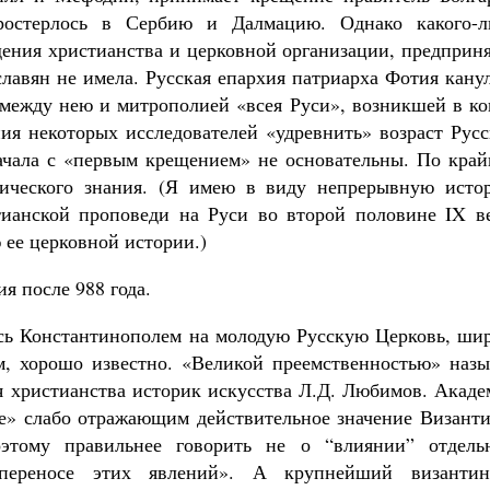
простерлось в Сербию и Далмацию. Однако какого-л
дения христианства и церковной организации, предприн
лавян не имела. Русская епархия патриарха Фотия кану
 между нею и митрополией «всея Руси», возникшей в ко
ния некоторых исследователей «удревнить» возраст Рус
начала с «первым крещением» не основательны. По край
рического знания. (Я имею в виду непрерывную исто
ианской проповеди на Руси во второй половине IX ве
 ее церковной истории.)
я после 988 года.
сь Константинополем на молодую Русскую Церковь, шир
м, хорошо известно. «Великой преемственностью» назы
я христианства историк искусства Л.Д. Любимов. Акаде
ие» слабо отражающим действительное значение Византи
этому правильнее говорить не о “влиянии” отдель
переносе этих явлений». А крупнейший византин