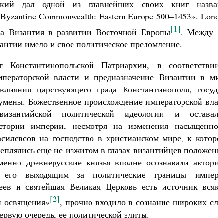
ский дал одной из главнейших своих книг назва
 Byzantine Commonwealth:
Eastern Europe
500–1453
».
Lon
[1]
ала Византия в развитии Восточной Европы
. Между 
зантии имело и свое политическое преломление.
от Константинопольской Патриархии, в соответстви
мператорской власти и предназначение Византии в ми
влияния царствующего града Константинополя, госуд
кумены. Божественное происхождение императорской вла
изантийской политической идеологии и оставал
стории империи, несмотря на изменения насыщенно
силевсов на господство в христианском мире, к котор
креплялись еще не изжитом в глазах византийцев положе
менно древнерусские князья вполне осознавали автори
я его выходящим за политические границы импер
еев и святейшая Великая Церковь есть источник всяк
[2]
и освящения»
, прочно входило в сознание широких с
первую очередь, ее политической элиты.