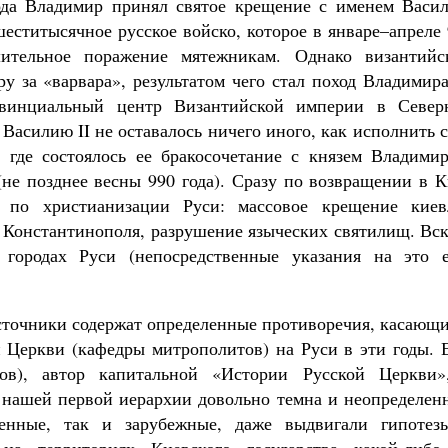
ода Владимир принял святое крещение с именем Васил
еститысячное русское войско, которое в январе–апреле
ительное поражение мятежникам. Однако византийс
у за «варвара», результатом чего стал поход Владимир
овинциальный центр Византийской империи в Север
Василию II не оставалось ничего иного, как исполнить 
 где состоялось ее бракосочетание с князем Владимир
(не позднее весны 990 года). Сразу по возвращении в 
 по христианизации Руси: массовое крещение киев
 Константинополя, разрушение языческих святилищ. Вск
городах Руси (непосредственные указания на это е
источники содержат определенные противоречия, касающ
й Церкви (кафедры митрополитов) на Руси в эти годы. 
ов), автор капитальной «Истории Русской Церкви»
я нашей первой иерархии довольно темна и неопределен
венные, так и зарубежные, даже выдвигали гипотез