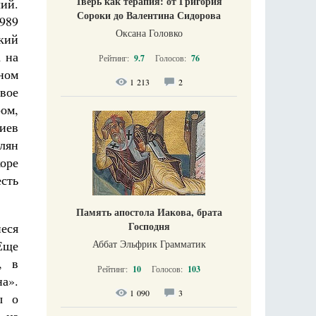
Тверь как терапия: от Григория
ий.
Сороки до Валентина Сидорова
 989
Оксана Головко
кий
а на
Рейтинг:
9.7
Голосов:
76
ном
1 213
2
свое
ом,
Киев
лян
оре
сть
Память апостола Иакова, брата
Господня
иеся
Еще
Аббат Эльфрик Грамматик
, в
Рейтинг:
10
Голосов:
103
на».
1 090
3
ы о