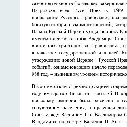
самостоятельность формально завершилась
Патриарха всея Руси Иова в 1589 г
пребывание Русского Православия под о
богатую историю взаимоотношений, котора
Начала Русской Церкви уходят в эпоху Кр
именем киевского князя Владимира Свят
Разлуки не будет
Фредерика де Грааф
восточного христианства, Православия, 
в качестве государственной для всей К
утверждение новой Церкви – Русской Пра
событий, ознаменовавших начало перехода
988 год, – нынешним уровнем историческо
В соответствии с реконструкцией соврем
году император Византии Василий II о
поскольку империя была охвачена мят
сочувствием населения, а правящая дина
Союз между Василием II и Владимиром бы
Владимира на сестре Василия II Анне 