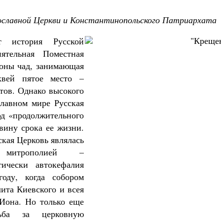
ославной Церкви и Константинопольского Патриархата
т история Русской
ятельная Поместная
ионы чад, занимающая
квей пятое место –
тов. Однако высокого
лавном мире Русская
од «продолжительного
вину срока ее жизни.
ская Церковь являлась
 митрополией –
тически автокефалия
оду, когда собором
ита Киевского и всея
 Иона. Но только еще
ьба за церковную