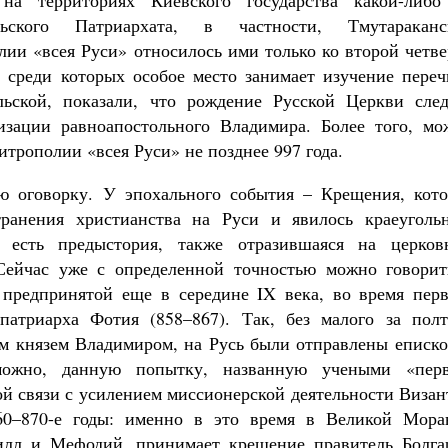
на территориях Киевского государства какой-либо
ьского Патриархата, в частности, Тмутараканс
лии «всея Руси» относилось ими только ко второй четв
 среди которых особое место занимает изучение переч
ьской, показали, что рождение Русской Церкви след
изации равноапостольного Владимира. Более того, мо
трополии «всея Руси» не позднее 997 года.
ую оговорку. У эпохального события – Крещения, кото
ранения христианства на Руси и явилось краеуголь
 есть предыстория, также отразившаяся на церков
 Сейчас уже с определенной точностью можно говорит
 предпринятой еще в середине IX века, во время перв
 патриарха Фотия (858–867). Так, без малого за полт
ым князем Владимиром, на Русь были отправлены еписко
озможно, данную попытку, названную учеными «пер
ой связи с усилением миссионерской деятельности Виза
60–870-е годы: именно в это время в Великой Мора
илл и Мефодий, принимает крещение правитель Болга