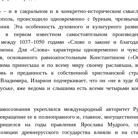
о – и в сакральном и в конкретно-историческом смысл
ополь, происходило одновременно с бурным, чрезвыча
ния. Эта особенность духовного и культурного разви
же в первом известном самостоятельном произведе
 между 1037–1050 годами «Слове о законе и благода
риона. Для «Слова» характерны одновременно и чувс
я, основанного равноапостольным Константином («О
лима принесъша и по всему миру своему раславъша, в
вь и преданность к собственной христианской стра
 Владимира, Иларион подчеркивает, что он «не в худе 
Руське, яже ведома и слышима есть всеми четырьми ко
амосознания укреплялся международный авторитет Ру
ращение ее в полноправного и, главное, могущественн
ришелся на годы правления Ярослава Мудрого, с
озиции древнерусского государства влияли и на ста