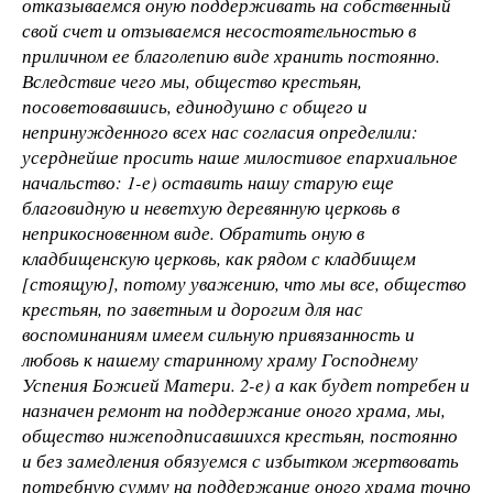
отказываемся оную поддерживать на собственный
свой счет и отзываемся несостоятельностью в
приличном ее благолепию виде хранить постоянно.
Вследствие чего мы, общество крестьян,
посоветовавшись, единодушно с общего и
непринужденного всех нас согласия определили:
усерднейше просить наше милостивое епархиальное
начальство: 1-е) оставить нашу старую еще
благовидную и неветхую деревянную церковь в
неприкосновенном виде. Обратить оную в
кладбищенскую церковь, как рядом с кладбищем
[стоящую], потому уважению, что мы все, общество
крестьян, по заветным и дорогим для нас
воспоминаниям имеем сильную привязанность и
любовь к нашему старинному храму Господнему
Успения Божией Матери. 2-е) а как будет потребен и
назначен ремонт на поддержание оного храма, мы,
общество нижеподписавшихся крестьян, постоянно
и без замедления обязуемся с избытком жертвовать
потребную сумму на поддержание оного храма точно