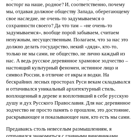
восторг на наше, родное? И, соответственно, почему
мы, отдавая должное обществу Запада, оберегающему
свое наследие, не очень-то задумываемся о
сохранности своего? Да что там – «не очень-то
задумываемся», вообще порой забываем, считаем
ненужным, несущественным. Полагаем, что за нас это
должно делать государство, некий «дядя», кто-то,
только не мы сами, не общество, не лично каждый из
нас. А ведь русское деревянное храмовое зодчество –
настоящий культурный феномен, истинное лицо и
символ России, в отличие от икры и водки. На
бескрайних лесных просторах Руси векам складывался
и оттачивался уникальный архитектурный стиль,
воплощенный в дереве и воплотивший в себе русскую
душу и дух Русского Православия. Для нас деревянное
зодчество не просто память о прошлом, это достояние,
раскрывающее и показывающее нам, кто есть мы сами.
Предаваясь столь невеселым размышлениям, я
отправился знакомиться с главными виновниками