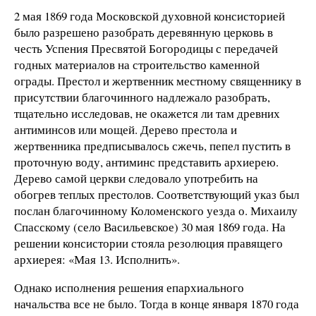
2 мая 1869 года Московской духовной консисторией
было разрешено разобрать деревянную церковь в
честь Успения Пресвятой Богородицы с передачей
годных материалов на строительство каменной
ограды. Престол и жертвенник местному священнику в
присутствии благочинного надлежало разобрать,
тщательно исследовав, не окажется ли там древних
антиминсов или мощей. Дерево престола и
жертвенника предписывалось сжечь, пепел пустить в
проточную воду, антиминс представить архиерею.
Дерево самой церкви следовало употребить на
обогрев теплых престолов. Соответствующий указ был
послан благочинному Коломенского уезда о. Михаилу
Спасскому (село Васильевское) 30 мая 1869 года. На
решении консистории стояла резолюция правящего
архиерея: «Мая 13. Исполнить».
Однако исполнения решения епархиального
начальства все не было. Тогда в конце января 1870 года