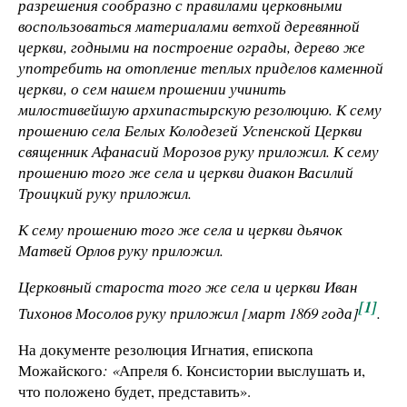
разрешения сообразно с правилами церковными
воспользоваться материалами ветхой деревянной
церкви, годными на построение ограды, дерево же
употребить на отопление теплых приделов каменной
церкви, о сем нашем прошении учинить
милостивейшую архипастырскую резолюцию. К сему
прошению села Белых Колодезей Успенской Церкви
священник Афанасий Морозов руку приложил. К сему
прошению того же села и церкви диакон Василий
Троицкий руку приложил.
К сему прошению того же села и церкви дьячок
Матвей Орлов руку приложил.
Церковный староста того же села и церкви Иван
[1]
Тихонов Мосолов руку приложил [март 1869 года]
.
На документе резолюция Игнатия, епископа
Можайского
: «
Апреля 6. Консистории выслушать и,
что положено будет, представить».