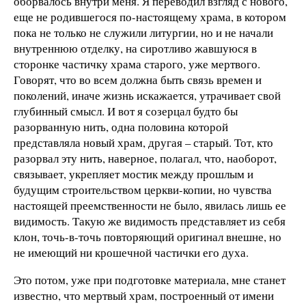
оборвалось внутри меня. Я переводил взгляд с нового,
еще не родившегося по-настоящему храма, в котором
пока не только не служили литургии, но и не начали
внутреннюю отделку, на сиротливо жавшуюся в
сторонке частичку храма старого, уже мертвого.
Говорят, что во всем должна быть связь времен и
поколений, иначе жизнь искажается, утрачивает свой
глубинный смысл. И вот я созерцал будто бы
разорванную нить, одна половина которой
представляла новый храм, другая – старый. Тот, кто
разорвал эту нить, наверное, полагал, что, наоборот,
связывает, укрепляет мостик между прошлым и
будущим строительством церкви-копии, но чувства
настоящей преемственности не было, явилась лишь ее
видимость. Такую же видимость представляет из себя
клон, точь-в-точь повторяющий оригинал внешне, но
не имеющий ни крошечной частички его духа.
Это потом, уже при подготовке материала, мне станет
известно, что мертвый храм, построенный от имени