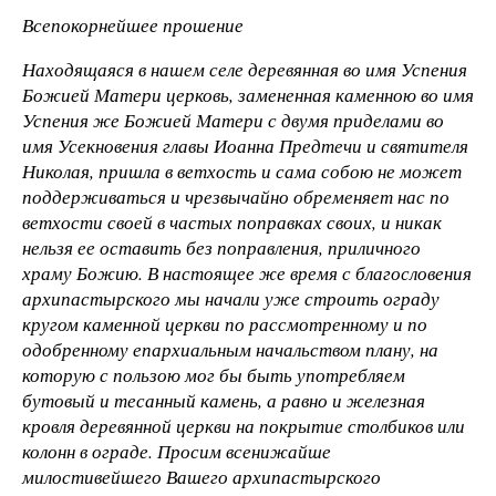
Всепокорнейшее прошение
Находящаяся в нашем селе деревянная во имя Успения
Божией Матери церковь, замененная каменною во имя
Успения же Божией Матери с двумя приделами во
имя Усекновения главы Иоанна Предтечи и святителя
Николая, пришла в ветхость и сама собою не может
поддерживаться и чрезвычайно обременяет нас по
ветхости своей в частых поправках своих, и никак
нельзя ее оставить без поправления, приличного
храму Божию. В настоящее же время с благословения
архипастырского мы начали уже строить ограду
кругом каменной церкви по рассмотренному и по
одобренному епархиальным начальством плану, на
которую с пользою мог бы быть употребляем
бутовый и тесанный камень, а равно и железная
кровля деревянной церкви на покрытие столбиков или
колонн в ограде. Просим всенижайше
милостивейшего Вашего архипастырского