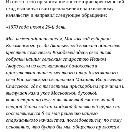
В ответ на это предписание консистории крестьянский
сход выдвинул свои предложения епархиальному
начальству и направил следующее обращение:
«1870 года июня в 29-й день.
Мы, нижеподписавшиеся, Московской губернии
Коломенского уезда Акатьевской волости общество
крестьян села Белых Колодезей здесь сего числа
собраны нашим сельским старостою Иваном
Андреевым из всех наличных домохозяев в
присутствии нашего местного отца благочинного
села Васильевского священника Михаила Васильевича
Спасского, где с тягостным прискорбием прочитан и
выслушан нами указ Московской духовной
консистории по делу о назначенной сломке нашей
старой Успенской приходской деревянной церкви по
состоявшемуся 6-го мая решению нашего
епархиального начальства, последовавшему по тому
основанию, что будто бы мы, общество прихожан,