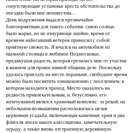
сопутствующие установке креста обстоятельства до
поездки были мне неизвестны…
День водружения выдался чрезвычайно
благоприятным для такого события: сияло солнце,
было жарко, но не изнуряюще знойно, время от
времени набегавший ветерок приносил с собой
приятную свежесть. Я мчался на автомобиле из
пыльной столицы в любимое Подмосковье,
предвкушая радость, которая грезилась мне от участия
в важном для православной общины деле. Поскольку
удалось приехать на место пораньше, свободное время
можно было посвятить ознакомлению с поселением, в
котором находится приход. Место оказалось на
редкость привлекательным, и, безусловно, его
жемчужиной являлся храмовый комплекс: за рекой, на
небольшом возвышении расположилась целая
церковная усадьба, включающая каменные храм и два
флигеля эпохи заката классицизма, замечательную
ограду, а также вновь отстроенную деревянную