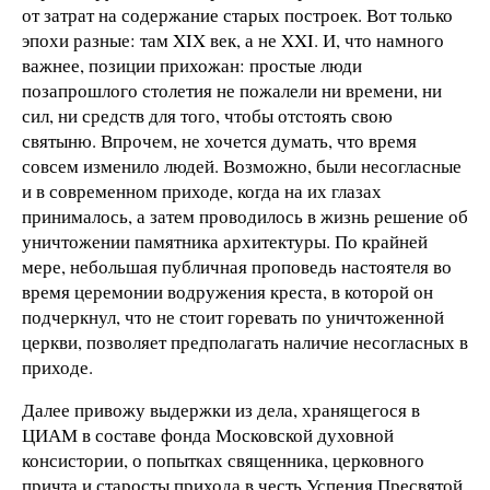
от затрат на содержание старых построек. Вот только
эпохи разные: там XIX век, а не XXI. И, что намного
важнее, позиции прихожан: простые люди
позапрошлого столетия не пожалели ни времени, ни
сил, ни средств для того, чтобы отстоять свою
святыню. Впрочем, не хочется думать, что время
совсем изменило людей. Возможно, были несогласные
и в современном приходе, когда на их глазах
принималось, а затем проводилось в жизнь решение об
уничтожении памятника архитектуры. По крайней
мере, небольшая публичная проповедь настоятеля во
время церемонии водружения креста, в которой он
подчеркнул, что не стоит горевать по уничтоженной
церкви, позволяет предполагать наличие несогласных в
приходе.
Далее привожу выдержки из дела, хранящегося в
ЦИАМ в составе фонда Московской духовной
консистории, о попытках священника, церковного
причта и старосты прихода в честь Успения Пресвятой