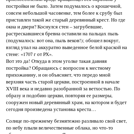
постройки не было. Затем подумалось о крошечной,
совсем небольшой часовенке, тем более к срубу был
приставлен такой же старый деревянный крест. Но где
окна и двери? Коснулся стен – загрубевшие,
растрескавшиеся бревна оставили на пальцах пыль
(подумалось: вот она, пыль веков!); обошел вокруг,
взгляд упал на аккуратно выведенное белой краской на
стене: «1707 г от РХ».
Вот это да! Откуда в этом уголке такая давняя
постройка? Обращаюсь с вопросом к местному
прихожанину, и он объясняет, что передо мной
верхняя часть старой церкви, построенной в начале
XVIII века и недавно разобранной за ветхостью. По
образу и подобию церкви, повторяя ее размеры,
сооружен новый деревянный храм, на котором и будет
сегодня произведена установка креста…
Солнце по-прежнему безмятежно разливало свой свет,
по небу плыли величественные облака, но что-то