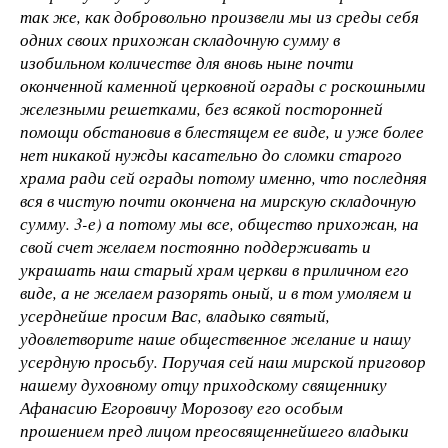
так же, как добровольно произвели мы из среды себя
одних своих прихожан складочную сумму в
изобильном количестве для вновь ныне почти
оконченной каменной церковной ограды с роскошными
железными решетками, без всякой посторонней
помощи обстановив в блестящем ее виде, и уже более
нет никакой нужды касательно до сломки старого
храма ради сей ограды потому именно, что последняя
вся в чистую почти окончена на мирскую складочную
сумму. 3-е) а потому мы все, общество прихожан, на
свой счет желаем постоянно поддерживать и
украшать наш старый храм церкви в приличном его
виде, а не желаем разорять оный, и в том умоляем и
усерднейше просим Вас, владыко святый,
удовлетворите наше общественное желание и нашу
усердную просьбу. Поручая сей наш мирской приговор
нашему духовному отцу приходскому священнику
Афанасию Егоровичу Морозову его особым
прошением пред лицом преосвященнейшего владыки