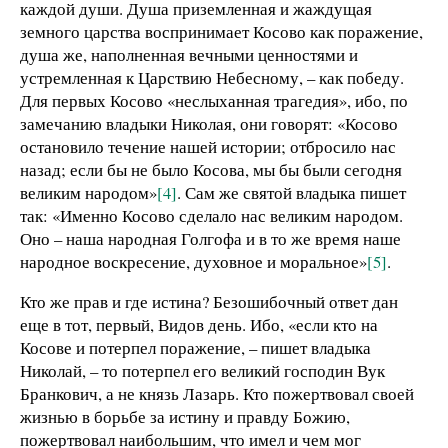
каждой души. Душа приземленная и жаждущая
земного царства воспринимает Косово как поражение,
душа же, наполненная вечными ценностями и
устремленная к Царствию Небесному, – как победу.
Для первых Косово «неслыханная трагедия», ибо, по
замечанию владыки Николая, они говорят: «Косово
остановило течение нашей истории; отбросило нас
назад; если бы не было Косова, мы бы были сегодня
великим народом»
[4]
. Сам же святой владыка пишет
так: «Именно Косово сделало нас великим народом.
Оно – наша народная Голгофа и в то же время наше
народное воскресение, духовное и моральное»
[5]
.
Кто же прав и где истина? Безошибочный ответ дан
еще в тот, первый, Видов день. Ибо, «если кто на
Косове и потерпел поражение, – пишет владыка
Николай, – то потерпел его великий господин Вук
Бранкович, а не князь Лазарь. Кто пожертвовал своей
жизнью в борьбе за истину и правду Божию,
пожертвовал наибольшим, что имел и чем мог