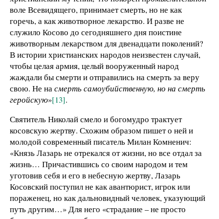
воле Всевидящего, принимает смерть, но не как
горечь, а как животворное лекарство. И разве не
служило Косово до сегодняшнего дня поистине
животворным лекарством для двенадцати поколений?
В истории христианских народов неизвестен случай,
чтобы целая армия, целый вооруженный народ
жаждали бы смерти и отправились на смерть за веру
свою. Не на
смерть самоубийственную, но на смерть
геройскую
»
[13]
.
Святитель Николай смело и богомудро трактует
косовскую жертву. Схожим образом пишет о ней и
молодой современный писатель Милан Комненич:
«Князь Лазарь не отрекался от жизни, но все отдал за
жизнь… Причастившись со своим народом и тем
уготовив себя и его в небесную жертву, Лазарь
Косовский поступил не как авантюрист, игрок или
пораженец, но как дальновидный человек, указующий
путь другим…» Для него «страдание – не просто