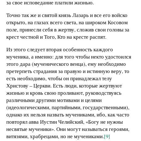
за свое исповедание платили жизнью.
Точно так же и святой князь Лазарь и все его войско
открыто, на глазах всего света, на широком Косовом
поле, принесли себя в жертву, сложив свои головы за
крест честной и Того, Кто на кресте распят.
Из этого следует вторая особенность каждого
мученика, а именно: для того чтобы некто удостоился
этого дара (мученического венца), ему необходимо
претерпеть страдания за правую и истинную веру, то
есть необходимо, чтобы он принадлежал телу
Христову – Церкви. Есть люди, которые жертвуют
жизнью и кровь свою проливают, руководствуясь
различными другими мотивами и целями
(идеологическими, партийными, государственными),
однако их нельзя назвать мучениками, ибо, как часто
повторял авва Иустин Челийский, «Богу не нужны
несвятые мученики». Они могут называться героями,
витязями, храбрецами, но не мучениками.
[9]