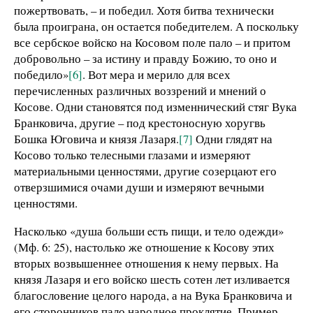
пожертвовать, – и победил. Хотя битва технически
была проиграна, он остается победителем. А поскольку
все сербское войско на Косовом поле пало – и притом
добровольно – за истину и правду Божию, то оно и
победило»
[6]
. Вот мера и мерило для всех
перечисленных различных воззрений и мнений о
Косове. Одни становятся под изменнический стяг Вука
Бранковича, другие – под крестоносную хоругвь
Бошка Юговича и князя Лазаря.
[7]
Одни глядят на
Косово только телесными глазами и измеряют
материальными ценностями, другие созерцают его
отверзшимися очами души и измеряют вечными
ценностями.
Насколько «душа больши eсть пищи, и тело одежди»
(Мф. 6: 25), настолько же отношение к Косову этих
вторых возвышеннее отношения к нему первых. На
князя Лазаря и его войско шесть сотен лет изливается
благословение целого народа, а на Вука Бранковича и
его сторонников пало народное проклятие. Пример