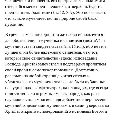
человеческiй исповесть eго предъ ангелы божiими: а
отвергiйся менe предъ человеки, отверженъ будетъ
предъ ангелы божiими» (Лк. 12: 8–9). Это показывает,
что всякое мученичество по природе своей было
публично.
В греческом языке одно и то же слово используется
для обозначения и мученика и свидетеля (
m
ά
r
t
u
V
), и
мученичества и свидетельства (
m
a
r
t
ύ
r
i
o
n
), ибо нет ни
лучшего, ни более надежного свидетеля, чем тот,
который свое свидетельство (здесь: исповедание
Господа Христа) запечатлел и подтвердил пролитием
своей крови и самопожертвованием. Достаточно
раскрыть на любой странице жития святых и
убедиться, что мученичества всегда были публичны:
на судилищах, в амфитеатрах, на площадях, где всегда
присутствовали огромные массы народа, как раз и
случалось это, и многие, видя доблестное перенесение
мучений отдельными мучениками, и сами, уверовав во
Христа, открыто исповедовали Его истинным Богом и