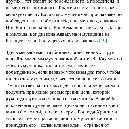
других), тот славит не побежденного, а победителя, и
не мертвого, но живого. Так же и все мы, прославляя
великую плеяду Косовских мучеников, прославляем не
побежденных, а победителей, и не мертвых, а живых.
Ибо Бог отцов наших, Бог Немани и Саввы, Бог Лазаря
и Милоша, Бог диакона Аввакума и Вукашина из
Клепцев
[18]
не Бог мертвых, но Бог живых»
[19]
.
Здесь мы касаемся глубинных, таинственных струн
нашей темы, темы мучеников-победителей. Как можно
считать мученика победителем, а мучителя –
побежденным, если первым условием для того, чтобы
кто-то стал мучеником, является лишение его жизни?
Точный ответ на это кажущееся противоречие можно
получить при ясном рассмотрении цели, которой
руководствуется мученик и его мучитель. Всякий без
исключения мученик имеет целью не спасение своей
жизни (телесной), но свою веру в Господа Христа; и
мучитель имеет целью не лишить мученика жизни, а
принудить его – волей или неволей – отречься от