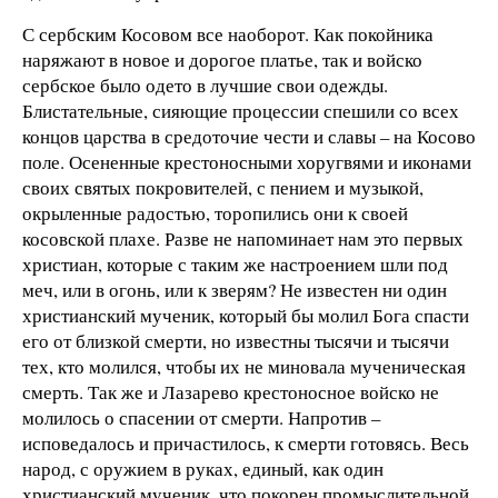
С сербским Косовом все наоборот. Как покойника
наряжают в новое и дорогое платье, так и войско
сербское было одето в лучшие свои одежды.
Блистательные, сияющие процессии спешили со всех
концов царства в средоточие чести и славы – на Косово
поле. Осененные крестоносными хоругвями и иконами
своих святых покровителей, с пением и музыкой,
окрыленные радостью, торопились они к своей
косовской плахе. Разве не напоминает нам это первых
христиан, которые с таким же настроением шли под
меч, или в огонь, или к зверям? Не известен ни один
христианский мученик, который бы молил Бога спасти
его от близкой смерти, но известны тысячи и тысячи
тех, кто молился, чтобы их не миновала мученическая
смерть. Так же и Лазарево крестоносное войско не
молилось о спасении от смерти. Напротив –
исповедалось и причастилось, к смерти готовясь. Весь
народ, с оружием в руках, единый, как один
христианский мученик, что покорен промыслительной