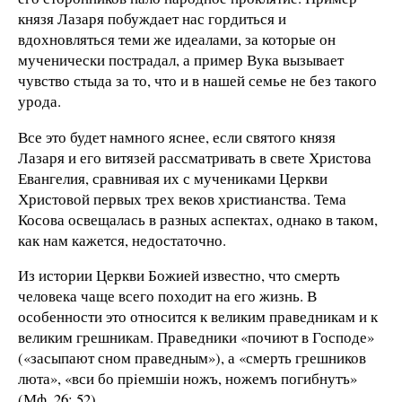
князя Лазаря побуждает нас гордиться и
вдохновляться теми же идеалами, за которые он
мученически пострадал, а пример Вука вызывает
чувство стыда за то, что и в нашей семье не без такого
урода.
Все это будет намного яснее, если святого князя
Лазаря и его витязей рассматривать в свете Христова
Евангелия, сравнивая их с мучениками Церкви
Христовой первых трех веков христианства. Тема
Косова освещалась в разных аспектах, однако в таком,
как нам кажется, недостаточно.
Из истории Церкви Божией известно, что смерть
человека чаще всего походит на его жизнь. В
особенности это относится к великим праведникам и к
великим грешникам. Праведники «почиют в Господе»
(«засыпают сном праведным»), а «смерть грешников
люта», «вси бо прiемшiи ножъ, ножемъ погибнутъ»
(Мф. 26: 52).