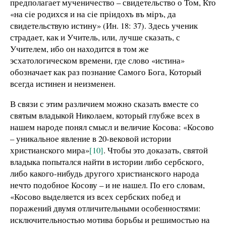
предполагает мученичество – свидетельство о Том, Кто
«на сiе родихся и на сiе прiидохъ въ мiръ, да
свидетельствую истину» (Ин. 18: 37). Здесь ученик
страдает, как и Учитель, или, лучше сказать, с
Учителем, ибо он находится в том же
эсхатологическом времени, где слово «истина»
обозначает как раз познание Самого Бога, Который
всегда истинен и неизменен.
В связи с этим различием можно сказать вместе со
святым владыкой Николаем, который глубже всех в
нашем народе понял смысл и величие Косова: «Косово
– уникальное явление в 20-вековой истории
христианского мира»
[10]
. Чтобы это доказать, святой
владыка попытался найти в истории либо сербского,
либо какого-нибудь другого христианского народа
нечто подобное Косову – и не нашел. По его словам,
«Косово выделяется из всех сербских побед и
поражений двумя отличительными особенностями:
исключительностью мотива борьбы и решимостью на