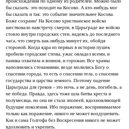
происхождения по одному из родителей. Можно было
бы сказать: это походит на Косово. А кто-нибудь мог
бы сказать и так: это событие значительнее Косова.
Боже сохрани! На Косово христианское войско
шествовало навстречу смерти, в Царьграде же войско
стояло внутри городских стен, надеясь до последнего
часа, что смерть как-нибудь минует их, обойдя
стороной. Когда ядра из первых в истории пушек
пробили городские стены, ужас овладел всеми, и
паника охватила и воинов, и горожан. Все храмы
наполнились стенаниями, везде молились Богу о
спасении города, то есть о спасении тела, о спасении
государства и царства земного. Поэтому падение
Царьграда для греков – это ночь, а не день, погибель, а
не победа. Правда, здесь тоже шла битва креста и
полумесяца, но она не стала эпопеей, вдохновляющей
будущие поколения. Ибо поражение, воспринимаемое
только как поражение, никого не может воодушевить.
Как и сама Голгофа без Воскресения никого не может
вдохновить и укрепить.