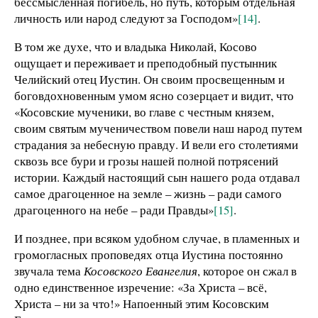
бессмысленная погибель, но путь, которым отдельная
личность или народ следуют за Господом»
[14]
.
В том же духе, что и владыка Николай, Косово
ощущает и переживает и преподобный пустынник
Челийский отец Иустин. Он своим просвещенным и
боговдохновенным умом ясно созерцает и видит, что
«Косовские мученики, во главе с честным князем,
своим святым мученичеством повели наш народ путем
страдания за небесную правду. И вели его столетиями
сквозь все бури и грозы нашей полной потрясений
истории. Каждый настоящий сын нашего рода отдавал
самое драгоценное на земле – жизнь – ради самого
драгоценного на небе – ради Правды»
[15]
.
И позднее, при всяком удобном случае, в пламенных и
громогласных проповедях отца Иустина постоянно
звучала тема
Косовского Евангелия
, которое он сжал в
одно единственное изречение: «За Христа – всё,
Христа – ни за что!» Напоенный этим Косовским