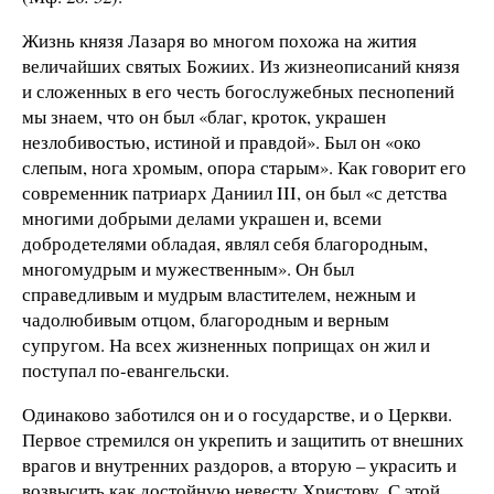
Жизнь князя Лазаря во многом похожа на жития
величайших святых Божиих. Из жизнеописаний князя
и сложенных в его честь богослужебных песнопений
мы знаем, что он был «благ, кроток, украшен
незлобивостью, истиной и правдой». Был он «око
слепым, нога хромым, опора старым». Как говорит его
современник патриарх Даниил III, он был «с детства
многими добрыми делами украшен и, всеми
добродетелями обладая, являл себя благородным,
многомудрым и мужественным». Он был
справедливым и мудрым властителем, нежным и
чадолюбивым отцом, благородным и верным
супругом. На всех жизненных поприщах он жил и
поступал по-евангельски.
Одинаково заботился он и о государстве, и о Церкви.
Первое стремился он укрепить и защитить от внешних
врагов и внутренних раздоров, а вторую – украсить и
возвысить как достойную невесту Христову. С этой