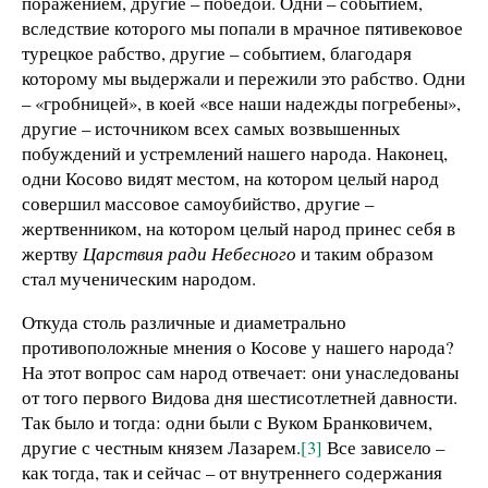
поражением, другие – победой. Одни – событием,
вследствие которого мы попали в мрачное пятивековое
турецкое рабство, другие – событием, благодаря
которому мы выдержали и пережили это рабство. Одни
– «гробницей», в коей «все наши надежды погребены»,
другие – источником всех самых возвышенных
побуждений и устремлений нашего народа. Наконец,
одни Косово видят местом, на котором целый народ
совершил массовое самоубийство, другие –
жертвенником, на котором целый народ принес себя в
жертву
Царствия ради Небесного
и таким образом
стал мученическим народом.
Откуда столь различные и диаметрально
противоположные мнения о Косове у нашего народа?
На этот вопрос сам народ отвечает: они унаследованы
от того первого Видова дня шестисотлетней давности.
Так было и тогда: одни были с Вуком Бранковичем,
другие с честным князем Лазарем.
[3]
Все зависело –
как тогда, так и сейчас – от внутреннего содержания