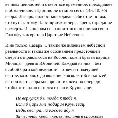
вечных ценностей и отверг все временное, преходящее
и обманчивое. «Царство не от мiра сего» (Ин. 18: 36)
избрал Лазарь, полностью отдавая себе отчет в том,
что путь к этому Царству лежит через крест, страдание
и смерть. И в полном сознании этого он принял свою
Голгофу как врата в Царствие Небесное.
И не только Лазарь. С таким же в
и
деньем небесной
реальности и таким же осознанием предстоящей
смерти отправляются на Косово поле и братья царицы
Милицы – девять Юговичей. Каждый из них – без
особой братской нежности – отвечает плачущей
сестре, которая, с дозволения князя, «чтоб изъять ей
из-под клятвы брата», просит их всех по очереди,
чтобы хоть один остался с нею в Крушеваце:
Не вернулся б и тогда к тебе я,
Если б царь мне подарил Крушевац.
Ведь, сестра, на Косово иду я
За честной крест кровь пролить в сраженье