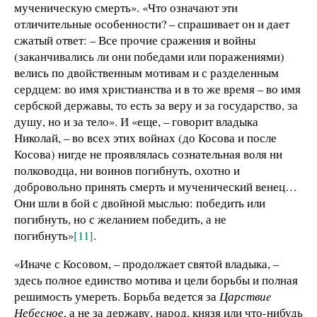
мученическую смерть». «Что означают эти
отличительные особенности? – спрашивает он и дает
сжатый ответ: – Все прочие сражения и войны
(заканчивались ли они победами или поражениями)
велись по двойственным мотивам и с разделенным
сердцем: во имя христианства и в то же время – во имя
сербской державы, то есть за веру и за государство, за
душу, но и за тело». И «еще, – говорит владыка
Николай, – во всех этих войнах (до Косова и после
Косова) нигде не проявлялась сознательная воля ни
полководца, ни воинов погибнуть, охотно и
добровольно принять смерть и мученический венец…
Они шли в бой с двойной мыслью: победить или
погибнуть, но с желанием победить, а не
погибнуть»
[11]
.
«Иначе с Косовом, – продолжает святой владыка, –
здесь полное единство мотива и цели борьбы и полная
решимость умереть. Борьба ведется за
Царствиe
Небесное
, а не за державу, народ, князя или что-нибудь