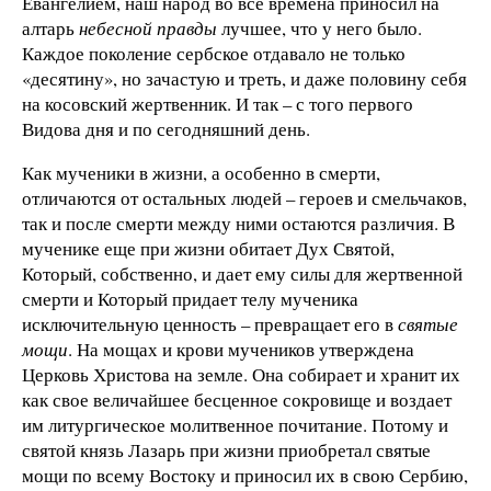
Евангелием, наш народ во все времена приносил на
алтарь
небесной правды
лучшее, что у него было.
Каждое поколение сербское отдавало не только
«десятину», но зачастую и треть, и даже половину себя
на косовский жертвенник. И так – с того первого
Видова дня и по сегодняшний день.
Как мученики в жизни, а особенно в смерти,
отличаются от остальных людей – героев и смельчаков,
так и после смерти между ними остаются различия. В
мученике еще при жизни обитает Дух Святой,
Который, собственно, и дает ему силы для жертвенной
смерти и Который придает телу мученика
исключительную ценность – превращает его в
святые
мощи
. На мощах и крови мучеников утверждена
Церковь Христова на земле. Она собирает и хранит их
как свое величайшее бесценное сокровище и воздает
им литургическое молитвенное почитание. Потому и
святой князь Лазарь при жизни приобретал святые
мощи по всему Востоку и приносил их в свою Сербию,