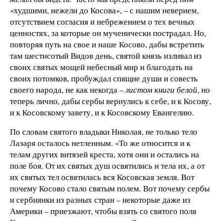
«худшими, нежели до Косова», – с нашим неверием,
отсутствием согласия и небрежением о тех вечных
ценностях, за которые он мученически пострадал. Но,
повторяя путь на свое и наше Косово, дабы встретить
там шестисотый Видов день, святой князь изливал из
своих святых мощей небесный мир и благодать на
своих потомков, пробуждал спящие души и совесть
своего народа, не как некогда –
листом книги белой
, но
теперь лично, дабы сербы вернулись к себе, и к Косову,
и к Косовскому завету, и к Косовскому Евангелию.
По словам святого владыки Николая, не только тело
Лазаря осталось нетленным. «То же относится и к
телам других витязей креста, хотя они и остались на
поле боя. От их святых душ освятились и тела их, а от
их святых тел освятилась вся Косовская земля. Вот
почему Косово стало святым полем. Вот почему сербы
и сербиянки из разных стран – некоторые даже из
Америки – приезжают, чтобы взять со святого поля