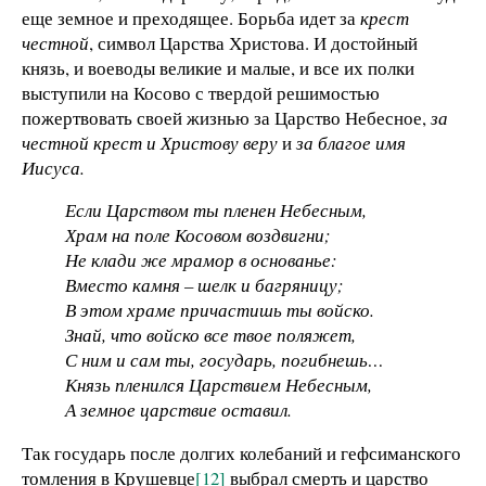
еще земное и преходящее. Борьба идет за
крест
честной
, символ Царства Христова. И достойный
князь, и воеводы великие и малые, и все их полки
выступили на Косово с твердой решимостью
пожертвовать своей жизнью за Царство Небесное,
за
честной крест и Христову веру
и
за благое имя
Иисуса.
Если Царством ты пленен Небесным,
Храм на поле Косовом воздвигни;
Не клади же мрамор в основанье:
Вместо камня – шелк и багряницу;
В этом храме причастишь ты войско.
Знай, что войско все твое поляжет,
С ним и сам ты, государь, погибнешь…
Князь пленился Царствием Небесным,
А земное царствие оставил.
Так государь после долгих колебаний и гефсиманского
томления в Крушевце
[12]
выбрал смерть и царство