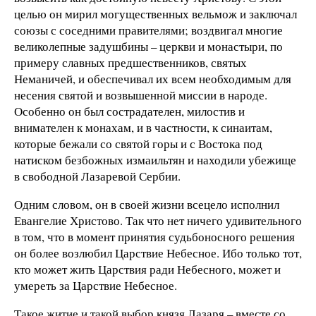
целью он мирил могущественных вельмож и заключал
союзы с соседними правителями; воздвигал многие
великолепные задушбины – церкви и монастыри, по
примеру славных предшественников, святых
Неманичей, и обеспечивал их всем необходимым для
несения святой и возвышенной миссии в народе.
Особенно он был сострадателен, милостив и
внимателен к монахам, и в частности, к синаитам,
которые бежали со святой горы и с Востока под
натиском безбожных измаильтян и находили убежище
в свободной Лазаревой Сербии.
Одним словом, он в своей жизни всецело исполнил
Евангелие Христово. Так что нет ничего удивительного
в том, что в момент принятия судьбоносного решения
он более возлюбил Царствие Небесное. Ибо только тот,
кто может жить Царствия ради Небесного, может и
умереть за Царствие Небесное.
Такое житие и такой выбор князя Лазаря – вместе со