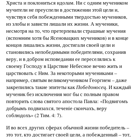
Христа и поклониться идолам. Ни с одним мучеником
мучители не преуспели в достижении этой цели и,
чувствуя себя побежденными твердостью мучеников,
из злобы и зависти лишали их жизни. А мученики,
несмотря на то, что претерпевали страшные мучения
(вспомним хотя бы Ясеновацких мучеников) и в конце
концов лишались жизни, достигали своей цели и
становились непобедимыми победителями, сохранив
веру, и в добром исповедании ее переселялись к
своему Господу в Царствие Небесное вечно жить и
царствовать с Ним. За некоторыми мучениками –
например, святым великомучеником Георгием – даже
закрепились такие эпитеты как
Победоносец
. И каждый
мученик без исключения мог бы с полным правом
повторить слова святого апостола Павла: «Подвигомъ
добрымъ подвизахся, теченiе скончахъ, веру
соблюдохъ» (2 Тим. 4: 7).
И во всех других сферах обычной жизни победитель –
это тот, кто достигает своей цели, а побежденный – тот,