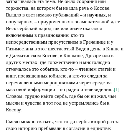
затрагивалась эта тема. Не было собрания или
торжества, на котором бы не шла речь о Косове.
Вышло в свет немало публикаций – и научных, и
популярных, – приуроченных к знаменательной дате.
Весь сербский народ так или иначе оказался
включенным в празднование: кто-то –
непосредственным присутствием в Грачанице и у
Газиместана в этот шестисотый Видов день, в Книне и
в Далматинском Косове, в Кнежине, Дрваре или в
других местах, где торжественно и многолюдно
отмечалось это событие, кто-то – чтением статей и
книг, посвященных юбилею, а кто-то следил за
перечисленными мероприятиями через средства
массовой информации – по радио и телевидению.
[1]
Словом, трудно найти серба, где бы он ни жил, чьи
мысли и чувства в тот год не устремлялись бы к
Косову.
Смело можно сказать, что тогда сербы второй раз за
свою историю пребывали в согласии и единстве: