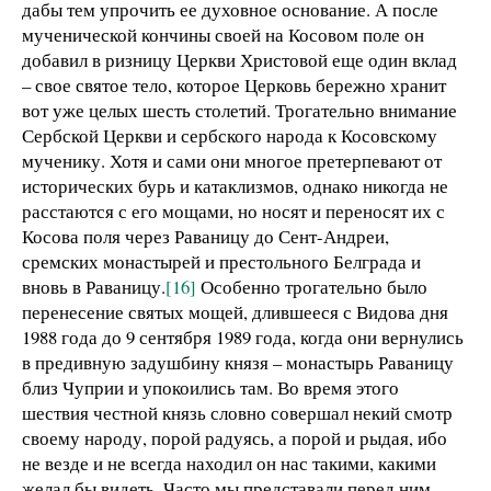
дабы тем упрочить ее духовное основание. А после
мученической кончины своей на Косовом поле он
добавил в ризницу Церкви Христовой еще один вклад
– свое святое тело, которое Церковь бережно хранит
вот уже целых шесть столетий. Трогательно внимание
Сербской Церкви и сербского народа к Косовскому
мученику. Хотя и сами они многое претерпевают от
исторических бурь и катаклизмов, однако никогда не
расстаются с его мощами, но носят и переносят их с
Косова поля через Раваницу до Сент-Андреи,
сремских монастырей и престольного Белграда и
вновь в Раваницу.
[16]
Особенно трогательно было
перенесение святых мощей, длившееся с Видова дня
1988 года до 9 сентября 1989 года, когда они вернулись
в предивную задушбину князя – монастырь Раваницу
близ Чуприи и упокоились там. Во время этого
шествия честной князь словно совершал некий смотр
своему народу, порой радуясь, а порой и рыдая, ибо
не везде и не всегда находил он нас такими, какими
желал бы видеть. Часто мы представали перед ним