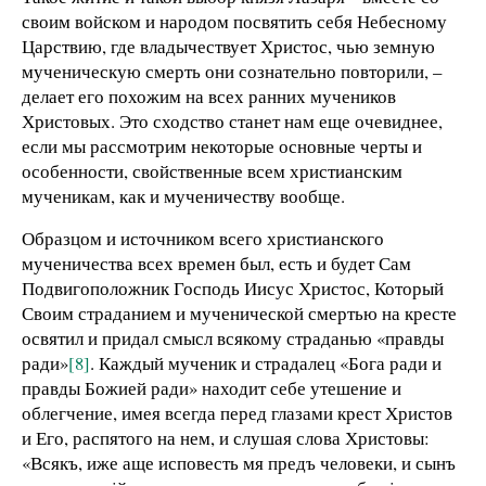
своим войском и народом посвятить себя Небесному
Царствию, где владычествует Христос, чью земную
мученическую смерть они сознательно повторили, –
делает его похожим на всех ранних мучеников
Христовых. Это сходство станет нам еще очевиднее,
если мы рассмотрим некоторые основные черты и
особенности, свойственные всем христианским
мученикам, как и мученичеству вообще.
Образцом и источником всего христианского
мученичества всех времен был, есть и будет Сам
Подвигоположник Господь Иисус Христос, Который
Своим страданием и мученической смертью на кресте
освятил и придал смысл всякому страданью «правды
ради»
[8]
. Каждый мученик и страдалец «Бога ради и
правды Божией ради» находит себе утешение и
облегчение, имея всегда перед глазами крест Христов
и Его, распятого на нем, и слушая слова Христовы:
«Всякъ, иже аще исповесть мя предъ человеки, и сынъ