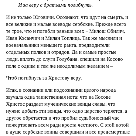
И за веру с братьями погибнуть.
И не только Юговичи. Осознают, что идут на смерть, и
все великие и малые воеводы сербские. Прежде всего
те трое, что и погибли раньше всех – Милош Обилич,
Иван Косанчич и Милан Топлица. Так же мыслили и
военачальники меньшего ранга, предводители
отдельных полков и отрядов. Да и самые простые
люди, вплоть до слуги Голубана, спешили на Косово
поле с одним и тем же неодолимым желанием –
Чтоб погибнуть за Христову веру.
Итак, в сознании или подсознании целого народа
звучала одна таинственная нота: что на Косове
Христос раздает мученические венцы славы, что
нужно добыть эти венцы, что одно царство теряется, а
другое обретается и что пробил судьбоносный час
пожертвовать всем ради креста честного. С этой нотой
в душе сербские воины совершили и все предсмертные