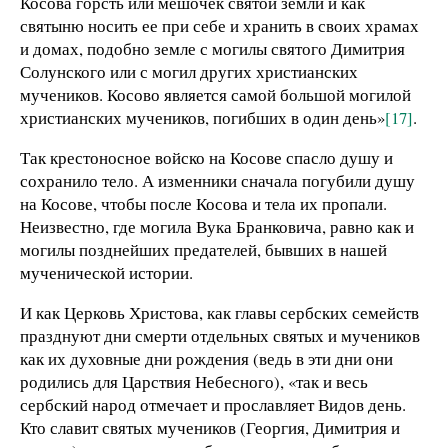
Косова горсть или мешочек святой земли и как
святыню носить ее при себе и хранить в своих храмах
и домах, подобно земле с могилы святого Димитрия
Солунского или с могил других христианских
мучеников. Косово является самой большой могилой
христианских мучеников, погибших в один день»
[17]
.
Так крестоносное войско на Косове спасло душу и
сохранило тело. А изменники сначала погубили душу
на Косове, чтобы после Косова и тела их пропали.
Неизвестно, где могила Вука Бранковича, равно как и
могилы позднейших предателей, бывших в нашей
мученической истории.
И как Церковь Христова, как главы сербских семейств
празднуют дни смерти отдельных святых и мучеников
как их духовные дни рождения (ведь в эти дни они
родились для Царствия Небесного), «так и весь
сербский народ отмечает и прославляет Видов день.
Кто славит святых мучеников (Георгия, Димитрия и