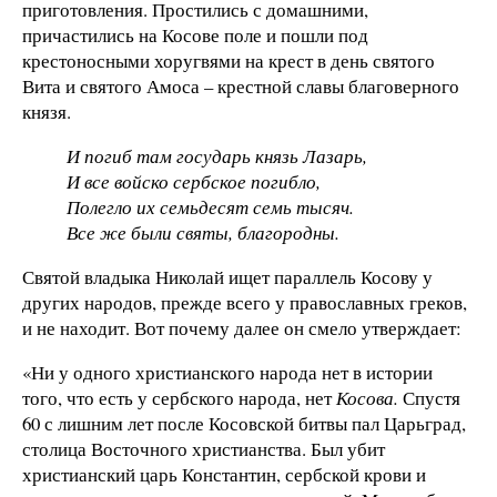
приготовления. Простились с домашними,
причастились на Косове поле и пошли под
крестоносными хоругвями на крест в день святого
Вита и святого Амоса – крестной славы благоверного
князя.
И погиб там государь князь Лазарь,
И все войско сербское погибло,
Полегло их семьдесят семь тысяч.
Все же были святы, благородны.
Святой владыка Николай ищет параллель Косову у
других народов, прежде всего у православных греков,
и не находит. Вот почему далее он смело утверждает:
«Ни у одного христианского народа нет в истории
того, что есть у сербского народа, нет
Косова.
Спустя
60 с лишним лет после Косовской битвы пал Царьград,
столица Восточного христианства. Был убит
христианский царь Константин, сербской крови и