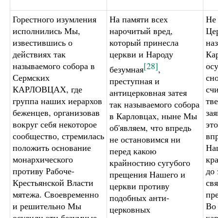
Горестного изумления
На памяти всех
Не
исполнились Мы,
нарочитый вред,
Цер
известившись о
который принесла
на
действиях так
церкви и Народу
Ка
называемого собора в
[28]
ос
безумная
,
Сермских
сн
преступная и
КАРЛОВЦАХ, где
сч
антицерковная затея
группа наших иерархов
тв
так называемого собора
беженцев, организовав
зая
в Карловцах, ныне Мы
вокруг себя некоторое
эт
об'являем, что впредь
сообщество, стремилась
впр
не остановимся ни
положить основание
На
перед какою
монархического
кр
крайностию сугубого
противу Рабоче-
до
прещения Нашего и
Крестьянской Власти
св
церкви противу
мятежа. Своевременно
пр
подобных анти-
и решительно Мы
Во
церковных
осудили эти безумные
ка