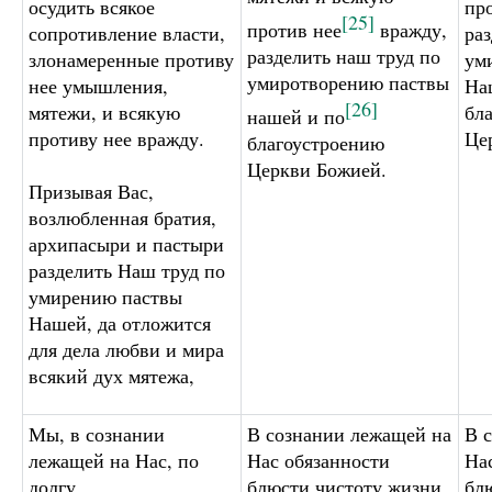
осудить всякое
пр
[25]
против нее
вражду,
сопротивление власти,
ра
разделить наш труд по
злонамеренные противу
ум
умиротворению паствы
нее умышления,
На
[26]
мятежи, и всякую
бл
нашей и по
противу нее вражду.
Це
благоустроению
Церкви Божией.
Призывая Вас,
возлюбленная братия,
архипасыри и пастыри
разделить Наш труд по
умирению паствы
Нашей, да отложится
для дела любви и мира
всякий дух мятежа,
Мы, в сознании
В сознании лежащей на
В 
лежащей на Нас, по
Нас обязанности
На
долгу
блюсти чистоту жизни
бл