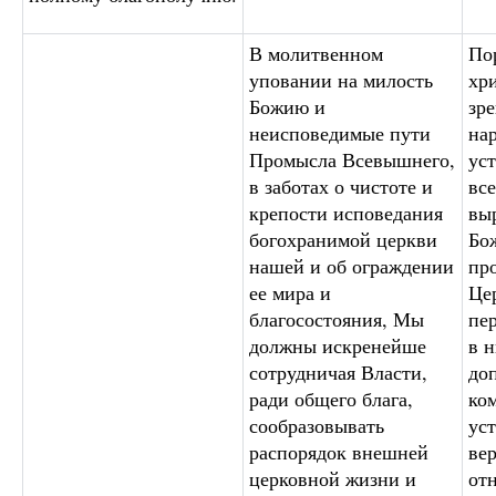
В молитвенном
По
уповании на милость
хр
Божию и
зре
неисповедимые пути
нар
Промысла Всевышнего,
ус
в заботах о чистоте и
вс
крепости исповедания
вы
богохранимой церкви
Бо
нашей и об ограждении
пр
ее мира и
Це
благосостояния, Мы
пе
должны искренейше
в н
сотрудничая Власти,
до
ради общего блага,
ко
сообразовывать
ус
распорядок внешней
ве
церковной жизни и
от