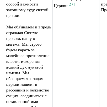
особой важности
[27]
пр
Церкви
.
законному суду святой
Пр
церкви.
Мы обя'являем и впредь
ограждая Святую
церковь нашу от
мятежа, Мы строго
будем карать за
малейшее противление
власти, искореняя
всякий дух лукавой
измены. Мы
обращаемся к чадам
церкви нашей, в
рассеянии и беженстве
сущих, соединиться с
оставленной ими