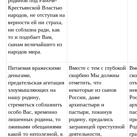
родиной под Рабоче-
Крестьянской Властью
народов, не отступая на
верности ей ни страха,
ни соблазна ради, как
то и подобает Вам,
сынам величайшего из
народов мира.
Питаемая вражескими
Вместе с тем с глубокой
Вме
деньгами,
скорбию Мы должны
ск
предательская агитация
отметить, что
отм
злоумышляющих на
некоторые из сынов
не
нашу родину,
России, даже
Ро
стремиться соблазнить
архипастыри и
ар
особо Вас, временно
пастыри, покинув
па
лишенных родины, то
родину, предались
пр
лживыми обещаниями
заграницей преступной
Род
какой то неполезной, к
деятельности,
гр