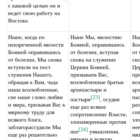
с каковой целью он и
ведет свою работу на
Востоке.
Ныне, когда по
Ныне Мы, милостию
Ны
неизреченной милости
Божией, оправившись
Бо
Божией оправившись
от болезни, вступая
от 
от болезни, Мы снова
снова на служение
сн
вступили на пост
Церкви Божией,
Це
служения Нашего,
призываем Вас,
пр
обращая к Вам, чада
возлюбленные братья-
во
наша возлюбленные,
архипастыри и
ар
сие наше слово любви
[23]
па
пастыри
, осудив
и мира, призывая Вас к
раз
еще раз всякое
мирному труду для
со
сопротивление Власти,
всякого блага,
зл
злонамеренные против
заблагорассудили Мы
не
[24]
нее
умышления,
еще раз решительно
мя
мятежи и всякую