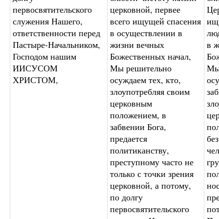
первосвятительского
церковной, первее
Цер
служения Нашего,
всего ищущей спасения
ищ
ответственности перед
в осуществлении в
лю
Пастыре-Начальником,
жизни вечных
в 
Господом нашим
Божественных начал,
Бо
ИИСУСОМ
Мы решительно
Мы
ХРИСТОМ,
осуждаем тех, кто,
осу
злоупотребляя своим
за
церковным
зл
положением, в
це
забвении Бога,
по
предается
бе
политиканству,
чел
преступному часто не
гр
только с точки зрения
по
церковной, а потому,
но
по долгу
пр
первосвятительского
по