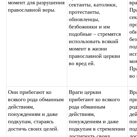
момент для разрушения
вр
сектанты, католики,
православной веры.
Пр
протестанты,
сек
обновленцы,
пр
безбожники и им
об
подобные – стремятся
бе
использовать всякий
по
момент в жизни
ис
православной церкви
мо
во вред ей.
Пр
во 
Они прибегают ко
Враги церкви
Вр
всякого рода обманным
прибегают ко всякого
пр
действиям,
рода обманным
ро
понуждениям и даже
действиям,
де
подкупам, стараясь
понуждениям и даже
по
достичь своих целей.
подкупам в стремлении
по
достигнуть своих
до