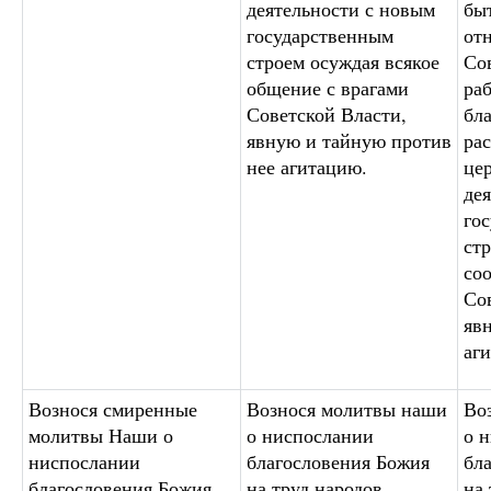
деятельности с новым
бы
государственным
от
строем осуждая всякое
Со
общение с врагами
ра
Советской Власти,
бла
явную и тайную против
ра
нее агитацию.
це
де
го
стр
со
Со
яв
аг
Вознося смиренные
Вознося молитвы наши
Во
молитвы Наши о
о ниспослании
о 
ниспослании
благословения Божия
бл
благословения Божия
на труд народов,
на 