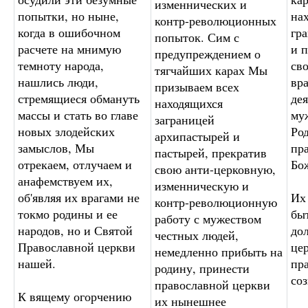
изменнических и
попытки, но ныне,
на
контр-революционных
когда в ошибочном
гр
попыток. Сим с
расчете на мнимую
и 
предупреждением о
темноту народа,
св
тягчайших карах Мы
нашлись люди,
вр
призываем всех
стремящиеся обмануть
дея
находящихся
массы и стать во главе
му
заграницей
новых злодейских
Род
архипастырей и
замыслов, Мы
пр
пастырей, прекратив
отрекаем, отлучаем и
Бо
свою анти-церковную,
анафемствуем их,
изменническую и
об'являя их врагами не
Их
контр-революционную
токмо родины и ее
бы
работу с мужеством
народов, но и Святой
до
честных людей,
Православной церкви
це
немедленно прибыть на
нашей.
пр
родину, принести
со
православной церкви
К вящему огорчению
их нынешнее