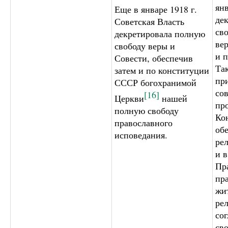
янв
Еще в январе 1918 г.
де
Советская Власть
св
декретировала полную
вер
свободу веры и
и п
Совести, обеспечив
Та
затем и по конституции
пр
СССР богохранимой
сов
[16]
Церкви
нашей
пр
полную свободу
Ко
православного
об
исповедания.
ре
и 
Пр
пр
жи
ре
со
св