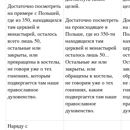
Достаточно посмотреть
целей.
цел
на примере с Польшей,
где из 350, находящихся
Достаточно посмотреть
До
там церквей и
на происходящее в
на
монастырей, осталось
Польше, где из 350-ти
Пол
всего лишь 50,
находящихся там
на
остальные или
церквей и монастырей
це
закрыты, или
осталось лишь 50...
ост
превращены в костелы,
Остальные же или
Ос
не говоря уже о тех
закрыты, или
за
гонениях, которым
обращены в костелы,
об
подвергается там наше
не говорим уже о тех
не 
православное
гонениях, каким
го
духовенство.
подвергается там наше
по
православное
пр
духовенство.
ду
Наряду с