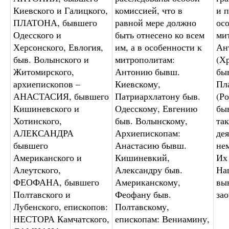
Киевского и Галицкого,
комиссией, что в
и 
ПЛАТОНА, бывшего
равной мере должно
ос
Одесского и
быть отнесено ко всем
ми
Херсонского, Евлогия,
им, а в особенности к
Ан
быв. Волынского и
митрополитам:
(Х
Житомирского,
Антонию бывш.
бы
архиепископов –
Киевскому,
Пл
АНАСТАСИЯ, бывшего
Патриархлатону быв.
(Ро
Кишиневского и
Одесскому, Евгению
бы
Хотинского,
быв. Волынскому,
так
АЛЕКСАНДРА
Архиепископам:
де
бывшего
Анастасию бывш.
не
Американского и
Кишиневкий,
Их
Алеутского,
Александру быв.
На
ФЕОФАНА, бывшего
Американскому,
вы
Полтавского и
Феофану быв.
зао
Лубенского, епископов:
Полтавскому,
НЕСТОРА Камчатского,
епископам: Вениамину,