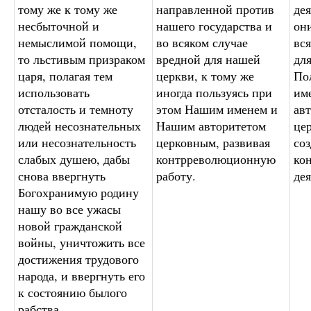
тому же к тому же
направленной против
дея
несбыточной и
нашего государства и
они
немыслимой помощи,
во всяком случае
вс
то льстивым призраком
вредной для нашей
дл
царя, полагая тем
церкви, к тому же
По
использовать
иногда пользуясь при
им
отсталость и темноту
этом Нашим именем и
ав
людей несознательных
Нашим авторитетом
це
или несознательность
церковным, развивая
со
слабых душею, дабы
контрреволюционную
ко
снова ввергнуть
работу.
дея
Богохранимую родину
нашу во все ужасы
новой гражданской
войны, уничтожить все
достижения трудового
народа, и ввергнуть его
к состоянию былого
рабства.