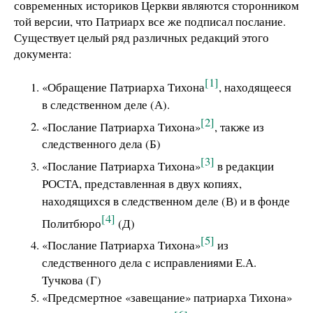
современных историков Церкви являются сторонником
той версии, что Патриарх все же подписал послание.
Существует целый ряд различных редакций этого
документа:
[1]
«Обращение Патриарха Тихона
, находящееся
в следственном деле (А).
[2]
«Послание Патриарха Тихона»
, также из
следственного дела (Б)
[3]
«Послание Патриарха Тихона»
в редакции
РОСТА, представленная в двух копиях,
находящихся в следственном деле (В) и в фонде
[4]
Политбюро
(Д)
[5]
«Послание Патриарха Тихона»
из
следственного дела с исправлениями Е.А.
Тучкова (Г)
«Предсмертное «завещание» патриарха Тихона»