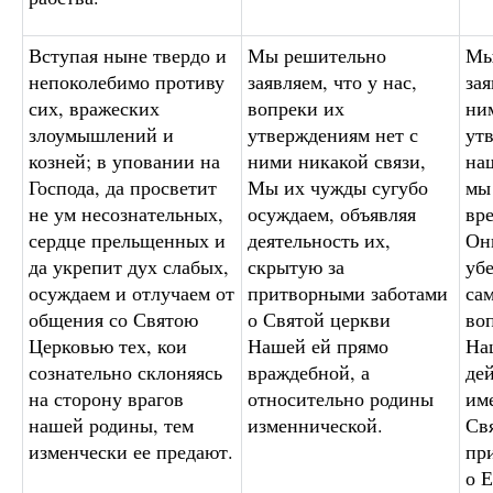
Вступая ныне твердо и
Мы решительно
Мы
непоколебимо противу
заявляем, что у нас,
зая
сих, вражеских
вопреки их
ним
злоумышлений и
утверждениям нет с
ут
козней; в уповании на
ними никакой связи,
на
Господа, да просветит
Мы их чужды сугубо
мы
не ум несознательных,
осуждаем, объявляя
вр
сердце прельщенных и
деятельность их,
Он
да укрепит дух слабых,
скрытую за
уб
осуждаем и отлучаем от
притворными заботами
са
общения со Святою
о Святой церкви
во
Церковью тех, кои
Нашей ей прямо
На
сознательно склоняясь
враждебной, а
де
на сторону врагов
относительно родины
им
нашей родины, тем
изменнической.
Св
изменчески ее предают.
пр
о Е