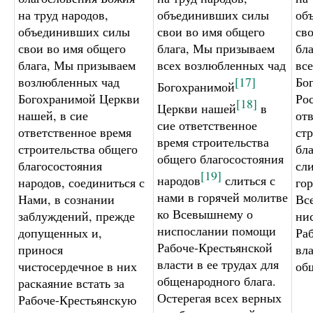
на труд народов,
объединивших силы
об
объединивших силы
свои во имя общего
св
свои во имя общего
блага, Мы призываем
бл
блага, Мы призываем
всех возлюбленных чад
вс
возлюбленных чад
[17]
Бо
Богохранимой
Богохранимой Церкви
Ро
[18]
Церкви нашей
в
нашей, в сие
от
сие ответственное
ответственное время
ст
время строительства
строительства общего
бл
общего благосостояния
благосостояния
сли
[19]
народов
слиться с
народов, соединиться с
го
нами в горячей молитве
Нами, в сознании
Вс
ко Всевышнему о
заблуждений, прежде
ни
ниспослании помощи
допущенных и,
Ра
Рабоче-Крестьянской
принося
вла
власти в ее трудах для
чистосердечное в них
об
общенародного блага.
раскаяние встать за
Остерегая всех верных
Рабоче-Крестьянскую