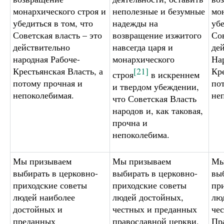
монархического строя и
неполезные и безумные
мо
убедиться в том, что
надежды на
убе
Советская власть – это
возвращение изжитого
Сов
действительно
навсегда царя и
де
народная Рабоче-
монархического
На
Крестьянская Власть, а
[21]
Кре
строя
в искреннем
потому прочная и
по
и твердом убеждении,
непоколебимая.
не
что Советская Власть
народов и, как таковая,
прочна и
непоколебима.
Мы призываем
Мы призываем
Мы
выбирать в церковно-
выбирать в церковно-
вы
приходские советы
приходские советы
пр
людей наиболее
людей достойных,
лю
достойных и
честных и преданных
че
преданных
православной церкви,
Пр