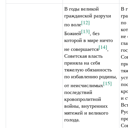
В годы великой
В 
гражданской разрухи
гр
[12]
по 
по воле
ко
[13]
Божией
, без
не 
которой в мире ничто
гла
[14]
не совершается
,
гос
Советская власть
Сов
приняла на себя
пр
тяжелую обязанность
тя
по избавлению родины,
ус
[15]
по
от неисчислимых
кр
последствий
и с
кровопролитной
Вс
войны, внутренних
Ру
мятежей и великого
пр
голода.
Со