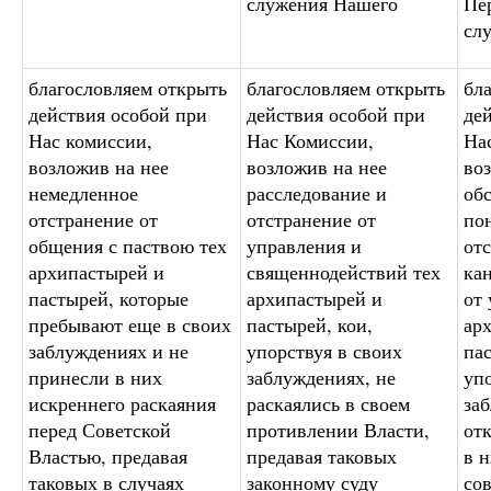
служения Нашего
Пе
сл
благословляем открыть
благословляем открыть
бл
действия особой при
действия особой при
де
Нас комиссии,
Нас Комиссии,
На
возложив на нее
возложив на нее
во
немедленное
расследование и
обс
отстранение от
отстранение от
по
общения с паствою тех
управления и
от
архипастырей и
священнодействий тех
ка
пастырей, которые
архипастырей и
от
пребывают еще в своих
пастырей, кои,
ар
заблуждениях и не
упорствуя в своих
па
принесли в них
заблуждениях, не
уп
искреннего раскаяния
раскаялись в своем
за
перед Советской
противлении Власти,
от
Властью, предавая
предавая таковых
в н
таковых в случаях
законному суду
сов