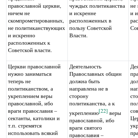
православной церкви,
чуждых политиканства
не
ничем не
и искренне
и 
скомпрометированных,
расположенных в
ра
не политиканствующих
пользу Советской
Со
и искренно
Власти.
расположенных к
Советской власти.
Церкви православной
Деятельность
Де
нужно заниматься
Православных общин
пр
теперь не
должна быть
до
политиканством, а
направлена не в
на
укреплением веры
сторону
ст
православной, ибо
политиканства, а к
по
враги православия –
[22]
со
укреплению
веры
сектанты, католики и
Це
православной, ибо
т.п. стремятся
ук
враги святого
использовать всякий
пр
православия –