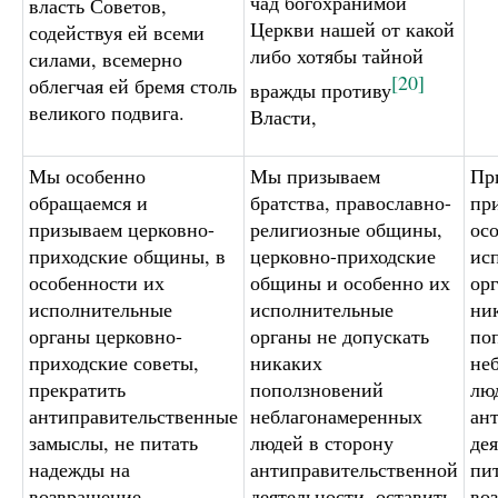
чад богохранимой
власть Советов,
Церкви нашей от какой
содействуя ей всеми
либо хотябы тайной
силами, всемерно
[20]
облегчая ей бремя столь
вражды противу
великого подвига.
Власти,
Мы особенно
Мы призываем
Пр
обращаемся и
братства, православно-
пр
призываем церковно-
религиозные общины,
ос
приходские общины, в
церковно-приходские
ис
особенности их
общины и особенно их
ор
исполнительные
исполнительные
ни
органы церковно-
органы не допускать
по
приходские советы,
никаких
не
прекратить
поползновений
лю
антиправительственные
неблагонамеренных
ан
замыслы, не питать
людей в сторону
дея
надежды на
антиправительственной
пи
возвращение
деятельности, оставить
во