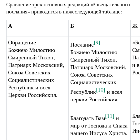
Сравнение трех основных редакций «Завещательного
послания» приводится в нижеследующей таблице:
А
Б
Ж
Обращение
[9]
«Б
Послание
Божиею Милостию
См
Божиею Милостию
Смиренный Тихон,
Па
Смиренный Тихон,
Патриарх Московский,
и 
Патриарх Московский,
Союза Советских
Ро
Союза Советских
Социалистических
Социалистических
Республик и всея
[10]
Республик
и всея
Церкви Российския.
церкви Российския.
[11]
Бла
Благодать Вам
и
Го
мир от Господа и Спаса
Ии
нашего Иисуса Христа.