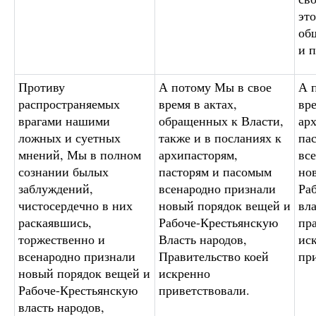
эт
об
и п
Противу
А потому Мы в свое
А 
распространяемых
время в актах,
вр
врагами нашими
обращенных к Власти,
ар
ложных и суетных
также и в посланиях к
па
мнений, Мы в полном
архипасторям,
вс
сознании былых
пасторям и пасомым
но
заблуждений,
всенародно признали
Ра
чистосердечно в них
новый порядок вещей и
вла
раскаявшись,
Рабоче-Крестьянскую
пр
торжественно и
Власть народов,
ис
всенародно признали
Правительство коей
пр
новый порядок вещей и
искренно
Рабоче-Крестьянскую
приветствовали.
власть народов,