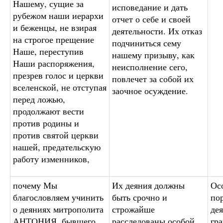
Нашему, сущие за
исповедание и дать
рубежом наши иерархи
отчет о себе и своей
и беженцы, не взирая
деятельности. Их отказ
на строгое прещение
подчиниться сему
Наше, переступив
нашему призыву, как
Наши распоряжения,
неисполнение сего,
презрев голос и церкви
повлечет за собой их
вселенской, не отступая
заочное осуждение.
перед ложью,
продолжают вести
против родины и
против святой церкви
нашей, предательскую
работу изменников,
почему Мы
Их деяния должны
Ос
благословляем учинить
быть срочно и
по
о деяниях митрополита
строжайше
де
АНТОНИЯ, бывшего
расследованы особой
гр