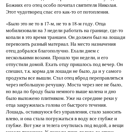
Божиих его отец особо почитал святителя Николая.
Этот чудотворец спас его как-то от потопления.
«Было это не то в 17-м, не то в 18-м году. Отца
мобилизовали на 3 недели работать на границе, где-то
копали в это время траншеи. Он должен был на лошади
перевозить разный материал. На место назначения
отец добрался благополучно. Ехали днем с
несколькими возами. Прошло три недели, и его
отпустили домой. Ехать отцу пришлось под вечер. Он
спешил, т.к. корма для лошади не было, да и у самого
продукты все вышли. Стал отец вброд переправляться
через небольшую речушку. Моста через нее не было,
но вода по броду была немного выше колена и дно
было выложено плитняком. Уже на середине реки у
отца закружилась голова от быстрого течения.
Лошадь, оставшуюся без управления, стало заносить
влево, и она стала погружаться в воду все глубже и
глубже. Вот уже и телега очутилась под водой, а вещи
унесло течением. У лошади лишь голова да спина