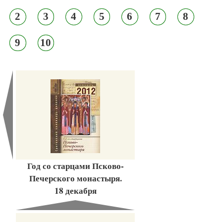
2
3
4
5
6
7
8
9
10
Год со старцами Псково-
Печерского монастыря.
18 декабря