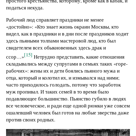
простого крестьянства, которому, кроме как в кабак, и
податься некуда.
Рабочий люд справляет праздники не менее
«достойно»: «Кто знает жизнь окраин Москвы, кто
видел, как в праздники и в дни после праздников ходит
здесь пьяными толпами мастеровой люд, кто был
свидетелем всех обыкновенных здесь драк и
[15]
ссор…»
Нетрудно представить, какие отношения
складывались между супругами в семьях таких «горе-
рабочих»: жены их и дети боялись пьяного мужа и
отца, который и колотил их, и измывался над ними;
часто приходилось голодать, потому что заработок
муж пропивал. И таких семей в то время было
подавляющее большинство. Пьянство губило в людях
все человеческое, и ради еще одной рюмки уже совсем
ошалевший человек был готов на любые зверства даже
против своих родных.