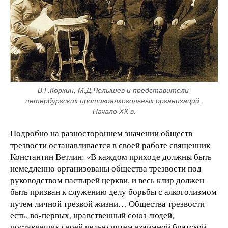
В.Г.Коркин, М.Д.Челышев и представители 
петербургских противоалкогольных организаций. 
Начало XX в.
Подробно на разностороннем значении обществ
трезвости останавливается в своей работе священник
Константин Ветлин: «В каждом приходе должны быть
немедленно организованы общества трезвости под
руководством пастырей церкви, и весь клир должен
быть призван к служению делу борьбы с алкоголизмом
путем личной трезвой жизни… Общества трезвости
есть, во-первых, нравственный союз людей,
поставивших своей целью путем взаимной братской