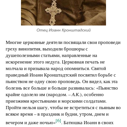
Отец Иоанн Кронштадский
Многие церковные деятели посвящали свои проповеди
греху винопития, выходили брошюры с
душеполезными статьями, направленные на
искоренение этого недуга. Церковная печать не
молчала и призывала народ опомниться. Святой
праведный Иоанн Кронштадтский посвятил борьбе с
пьянством не одну свою проповедь. Он видел, как эта
болезнь все больше и больше развивалась: «Пьянство
крайне одолело им (народом.
– А.К.
), особенно
приезжими крестьянами и морскими солдатами.
Пройти нельзя шагу, чтобы не встретиться с пьяным во
всякое время – в праздник и будни, утром, днем и
[6]
вечером и даже ночью»
. Батюшка Иоанн в своих