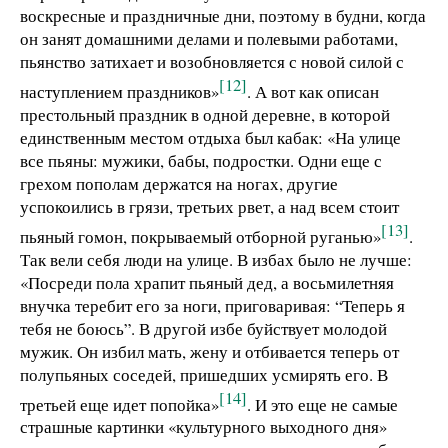
воскресные и праздничные дни, поэтому в будни, когда
он занят домашними делами и полевыми работами,
пьянство затихает и возобновляется с новой силой с
[12]
наступлением праздников»
. А вот как описан
престольный праздник в одной деревне, в которой
единственным местом отдыха был кабак: «На улице
все пьяны: мужики, бабы, подростки. Одни еще с
грехом пополам держатся на ногах, другие
успокоились в грязи, третьих рвет, а над всем стоит
[13]
пьяный гомон, покрываемый отборной руганью»
.
Так вели себя люди на улице. В избах было не лучше:
«Посреди пола храпит пьяный дед, а восьмилетняя
внучка теребит его за ноги, приговаривая: “Теперь я
тебя не боюсь”. В другой избе буйствует молодой
мужик. Он избил мать, жену и отбивается теперь от
полупьяных соседей, пришедших усмирять его. В
[14]
третьей еще идет попойка»
. И это еще не самые
страшные картинки «культурного выходного дня»