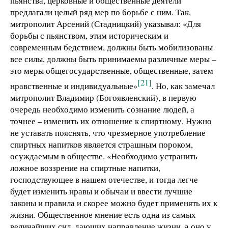
пьянства, церковные и общественные деятели
предлагали целый ряд мер по борьбе с ним. Так,
митрополит Арсений (Стадницкий) указывал: «Для
борьбы с пьянством, этим историческим и
современным бедствием, должны быть мобилизованы
все силы, должны быть принимаемы различные меры –
это меры общегосударственные, общественные, затем
[21]
нравственные и индивидуальные»
. Но, как замечал
митрополит Владимир (Богоявленский), в первую
очередь необходимо изменить сознание людей, а
точнее – изменить их отношение к спиртному. Нужно
не уставать пояснять, что чрезмерное употребление
спиртных напитков является страшным пороком,
осуждаемым в обществе. «Необходимо устранить
ложное воззрение на спиртные напитки,
господствующее в нашем отечестве, и тогда легче
будет изменить нравы и обычаи и ввести лучшие
законы и правила и скорее можно будет применять их к
жизни. Общественное мнение есть одна из самых
величайших сил, дающих направление жизни, а оно у