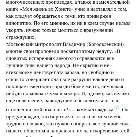
многочисленных проповедях, а также в замечательной
книге «Моя жизнь во Христе» учил и наставлял о том,
как следует обращаться с теми, кто привержен
винопитию. По его мнению, их ни в коем случае нельзя
укорять, нужно только молиться о вразумлении
страждущих.
Московский митрополит Владимир (Богоявленский)
многие свои проповеди посвятил этому недугу. «В
ядовитых испарениях алкоголя отравляются все
лучшие силы нашего народа. Не скрытно и не
втихомолку действует эта зараза, но свободно и
открыто совершает она свое разрушительное дело и
похищает ежегодно гораздо более жертв, чем какая-
нибудь повальная чума и холера. И, однако, как велико
еще ослепление, равнодушие и бездеятельность в
[7]
отношении этой опасности!» – замечал владыка
. Он
предупреждал, что бороться с алкоголизмом очень
трудно и сложно, что нужно собирать все лучшие силы
нашего общества и направлять их на искоренение этой