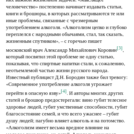
человечество» постепенно начинает издавать статьи,
книги и брошюры, в которых рассматриваются те или
иные проблемы, связанные с чрезмерным
употреблением алкоголя. «Алкоголизм цепко и глубоко
переплелся с народными обычаями, стал, так сказать,
жизненным спутником», – с горечью пишет
[3]
московский врач Александр Михайлович Коровин
,
который посвятил этой проблеме не одну статью,
показывая, что спиртные напитки стали, к сожалению,
неотъемлемой частью жизни русского народа.
Известный публицист Д.Н. Бородин также бил тревогу:
«Современное употребление алкоголя угрожает
[4]
перейти в опасную язву»
. И авторы многих других
статей и брошюр предостерегали: вино губит телесное
здоровье людей, губит умственные способности, губит
благосостояние семей, и что всего ужаснее – губит
душу людей; пагубно влияет алкоголь и на потомство.
«Алкоголизм имеет весьма вредное влияние на