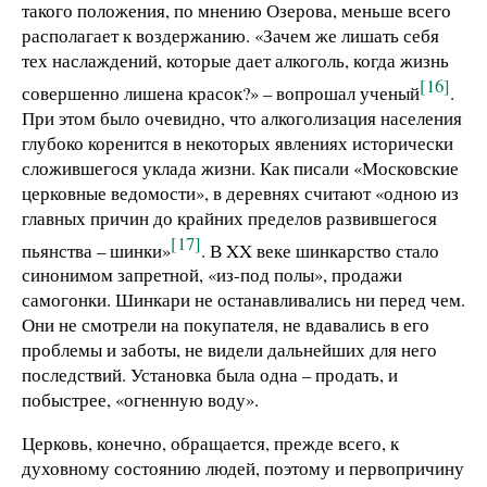
такого положения, по мнению Озерова, меньше всего
располагает к воздержанию. «Зачем же лишать себя
тех наслаждений, которые дает алкоголь, когда жизнь
[16]
совершенно лишена красок?» – вопрошал ученый
.
При этом было очевидно, что алкоголизация населения
глубоко коренится в некоторых явлениях исторически
сложившегося уклада жизни. Как писали «Московские
церковные ведомости», в деревнях считают «одною из
главных причин до крайних пределов развившегося
[17]
пьянства – шинки»
. В XX веке шинкарство стало
синонимом запретной, «из-под полы», продажи
самогонки. Шинкари не останавливались ни перед чем.
Они не смотрели на покупателя, не вдавались в его
проблемы и заботы, не видели дальнейших для него
последствий. Установка была одна – продать, и
побыстрее, «огненную воду».
Церковь, конечно, обращается, прежде всего, к
духовному состоянию людей, поэтому и первопричину