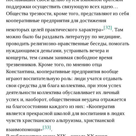
поддержки осуществить связующую всех идею…
Общества трезвости, кроме того, представляют из себя
кооперативные предприятия для достижения
[32]
некоторых целей практического характера»
. Там
можно было бы раздавать литературу по медицине,
проводить религиозно-нравственные беседы, помогать
нуждающимся деньгами, устраивать вечера и
концерты, тем самым занимая свободное время
трезвенников. Кроме того, по мнению отца
Константина, кооперативные предприятия вообще
играют воспитательную роль: люди учатся отдавать
свои средства для блага коллектива, при этом успех
деятельности коллектива обуславливает их личный
успех и, наоборот, общественная неудача отражается
на благосостоянии каждого из них: «Кооператив
является прекрасной школой для воспитания в людях
чувств христианского альтруизма, христианской
[33]
взаимопомощи»
.
В публицистике конца XIX – начала XX веков