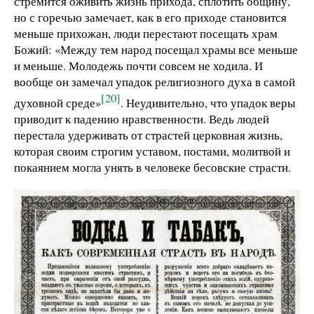
стремится оживить жизнь прихода, сплотить общину,
но с горечью замечает, как в его приходе становится
меньше прихожан, люди перестают посещать храм
Божий: «Между тем народ посещал храмы все меньше
и меньше. Молодежь почти совсем не ходила. И
вообще он замечал упадок религиозного духа в самой
[20]
духовной среде»
. Неудивительно, что упадок веры
приводит к падению нравственности. Ведь людей
перестала удерживать от страстей церковная жизнь,
которая своим строгим уставом, постами, молитвой и
покаянием могла унять в человеке бесовские страсти.