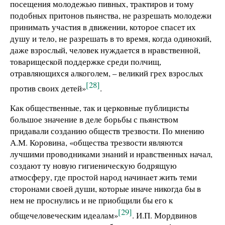
посещения молодежью пивных, трактиров и тому
подобных притонов пьянства, не разрешать молодежи
принимать участия в движении, которое спасет их
душу и тело, не разрешать в то время, когда одинокий,
даже взрослый, человек нуждается в нравственной,
товарищеской поддержке среди полчищ,
отравляющихся алкоголем, – великий грех взрослых
[28]
против своих детей»
.
Как общественные, так и церковные публицисты
большое значение в деле борьбы с пьянством
придавали созданию обществ трезвости. По мнению
А.М. Коровина, «общества трезвости являются
лучшими проводниками знаний и нравственных начал,
создают ту новую гигиеническую бодрящую
атмосферу, где простой народ начинает жить теми
сторонами своей души, которые иначе никогда бы в
нем не проснулись и не приобщили бы его к
[29]
общечеловеческим идеалам»
. И.П. Мордвинов