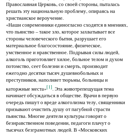
Православная Церковь, со своей стороны, пыталась
решать эту национальную проблему, опираясь на
христианское вероучение.
«Наши современники единогласно сходятся в мнениях,
что пьянство – такое зло, которое захватывает все
стороны человеческого бытия, разрушает его
материальное благосостояние, физическое,
умственное и нравственное. Подрывая силы людей,
алкоголь приготовляет хилое, больное телом и духом
потомство, сеет болезни и смерть, производит
ежегодно десятки тысяч душевнобольных и
преступников, наполняет тюрьмы, больницы и
[1]
каторжные места»
. Эта животрепещущая тема
начинает обсуждаться в обществе. Врачи в первую
очередь пишут о вреде алкоголизма телу, священники
призывают очистить душу от пагубной страсти
пьянства. Многие деятели культуры говорят о
безнравственном поведении, педагоги плачут о
тысячах безграмотных людей. В «Московских