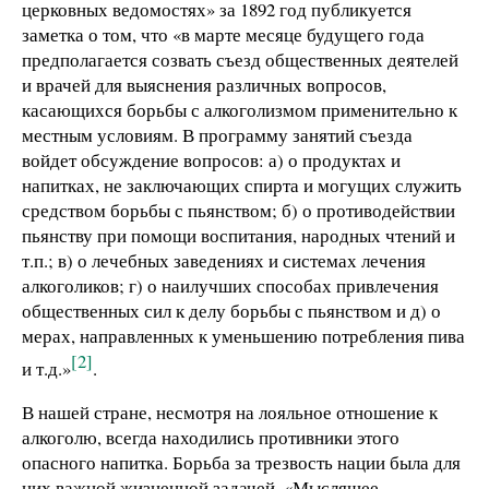
церковных ведомостях» за 1892 год публикуется
заметка о том, что «в марте месяце будущего года
предполагается созвать съезд общественных деятелей
и врачей для выяснения различных вопросов,
касающихся борьбы с алкоголизмом применительно к
местным условиям. В программу занятий съезда
войдет обсуждение вопросов: а) о продуктах и
напитках, не заключающих спирта и могущих служить
средством борьбы с пьянством; б) о противодействии
пьянству при помощи воспитания, народных чтений и
т.п.; в) о лечебных заведениях и системах лечения
алкоголиков; г) о наилучших способах привлечения
общественных сил к делу борьбы с пьянством и д) о
мерах, направленных к уменьшению потребления пива
[2]
и т.д.»
.
В нашей стране, несмотря на лояльное отношение к
алкоголю, всегда находились противники этого
опасного напитка. Борьба за трезвость нации была для
них важной жизненной задачей. «Мыслящее