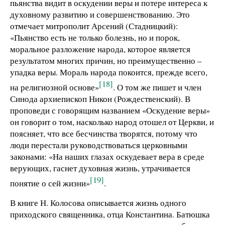
пьянства видит в оскудении веры и потере интереса к
духовному развитию и совершенствованию. Это
отмечает митрополит Арсений (Стадницкий):
«Пьянство есть не только болезнь, но и порок,
моральное разложение народа, которое является
результатом многих причин, но преимущественно –
упадка веры. Мораль народа покоится, прежде всего,
[18]
на религиозной основе»
. О том же пишет и член
Синода архиепископ Никон (Рождественский). В
проповеди с говорящим названием «Оскудение веры»
он говорит о том, насколько народ отошел от Церкви, и
поясняет, что все бесчинства творятся, потому что
люди перестали руководствоваться церковными
законами: «На наших глазах оскудевает вера в среде
верующих, гаснет духовная жизнь, утрачивается
[19]
понятие о сей жизни»
.
В книге Н. Колосова описывается жизнь одного
приходского священника, отца Константина. Батюшка