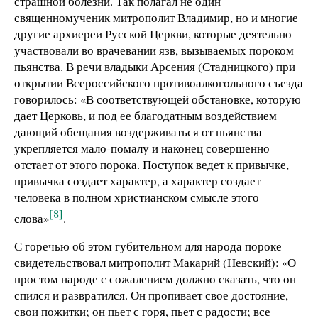
страшной болезни. Так полагал не один
священномученик митрополит Владимир, но и многие
другие архиереи Русской Церкви, которые деятельно
участвовали во врачевании язв, вызываемых пороком
пьянства. В речи владыки Арсения (Стадницкого) при
открытии Всероссийского противоалкогольного съезда
говорилось: «В соответствующей обстановке, которую
дает Церковь, и под ее благодатным воздействием
дающий обещания воздерживаться от пьянства
укрепляется мало-помалу и наконец совершенно
отстает от этого порока. Поступок ведет к привычке,
привычка создает характер, а характер создает
человека в полном христианском смысле этого
[8]
слова»
.
С горечью об этом губительном для народа пороке
свидетельствовал митрополит Макарий (Невский): «О
простом народе с сожалением должно сказать, что он
спился и развратился. Он пропивает свое достояние,
свои пожитки; он пьет с горя, пьет с радости; все