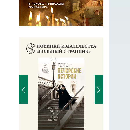
НОВИНКИ ИЗДАТЕЛЬСТВА
«ВОЛЬНЫЙ СТРАННИК»
Чудесное пут
С пра