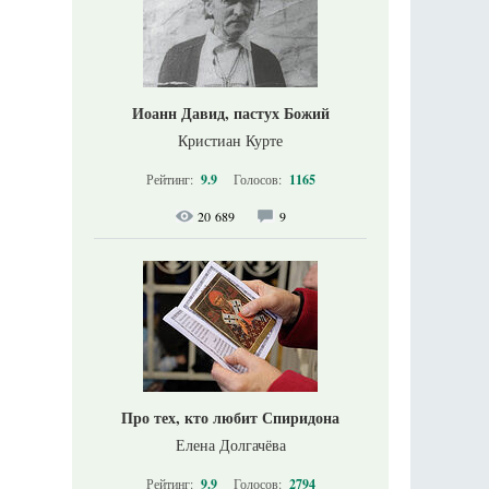
Иоанн Давид, пастух Божий
Кристиан Курте
Рейтинг:
9.9
Голосов:
1165
20 689
9
Про тех, кто любит Спиридона
Елена Долгачёва
Рейтинг:
9.9
Голосов:
2794