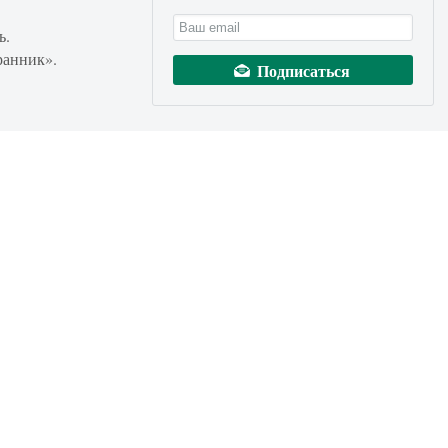
ь.
ранник».