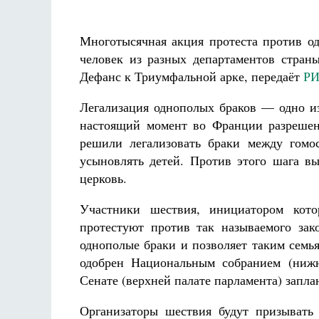
Роман Котов
Чего ж
жизни
Св
в
Многотысячная акция протеста против од
человек из разных департаментов стран
Дефанс к Триумфальной арке, передаёт
РИ
Легализация однополых браков — одно и
настоящий момент во Франции разрешен
решили легализовать браки между гомо
усыновлять детей. Против этого шага в
церковь.
Участники шествия, инициатором кото
протестуют против так называемого зако
однополые браки и позволяет таким семь
одобрен Национальным собранием (нижн
Сенате (верхней палате парламента) запла
Организаторы шествия будут призывать