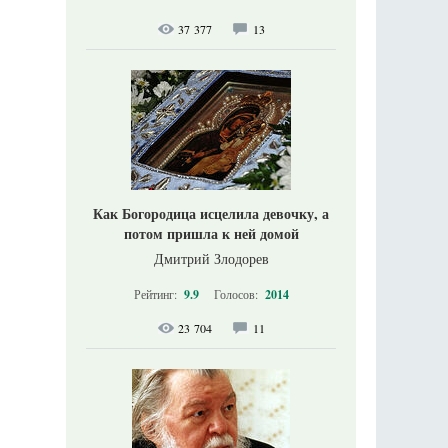
37 377
13
Как Богородица исцелила девочку, а
потом пришла к ней домой
Дмитрий Злодорев
Рейтинг:
9.9
Голосов:
2014
23 704
11