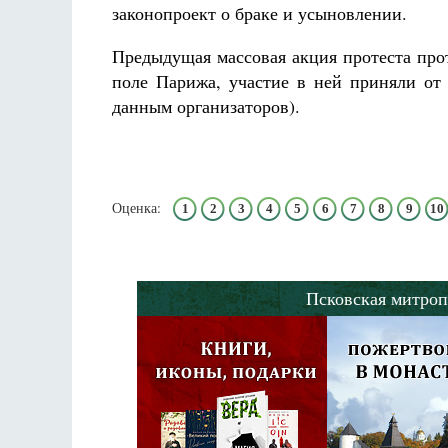
законопроект о браке и усыновлении.
Предыдущая массовая акция протеста про
поле Парижа, участие в ней приняли от 
данным организаторов).
Оценка:
1
2
3
4
5
6
7
8
9
10
Псковская митроп