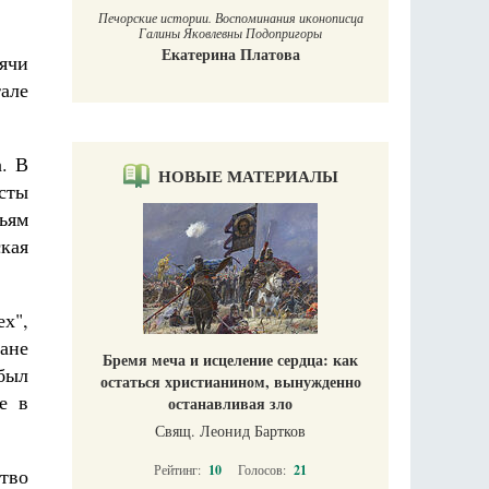
Печорские истории. Воспоминания иконописца
Галины Яковлевны Подопригоры
Екатерина Платова
ячи
але
. В
НОВЫЕ МАТЕРИАЛЫ
сты
ьям
кая
х",
ане
Бремя меча и исцеление сердца: как
 был
остаться христианином, вынужденно
е в
останавливая зло
Свящ. Леонид Бартков
Рейтинг:
10
Голосов:
21
тво