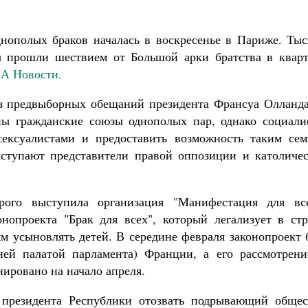
дет от нас Бог. 10 заповедей Божиих
ятитель Николай Сербский
нополых браков началась в воскресенье в Париже. Тыс
ы прошли шествием от Большой арки братства в кварт
А Новости.
з предвыборных обещаний президента Франсуа Олланда
ы гражданские союзы однополых пар, однако социали
сексуалистами и предоставить возможность таким сем
ыступают представители правой оппозиции и католичес
рого выступила организация "Манифестация для все
нопроекта "Брак для всех", который легализует в стр
ям усыновлять детей. В середине февраля законопроект
ей палатой парламента) Франции, а его рассмотрени
нировано на начало апреля.
 президента Республики отозвать подрывающий общес