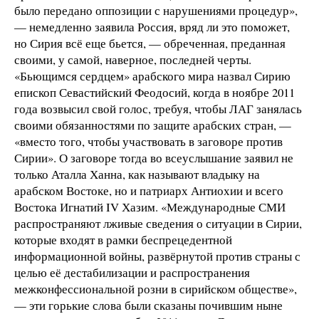
было передано оппозиции с нарушениями процедур»,
— немедленно заявила Россия, вряд ли это поможет,
но Сирия всё еще бьется, — обреченная, преданная
своими, у самой, наверное, последней черты.
«Бьющимся сердцем» арабского мира назвал Сирию
епископ Севастийский Феодосий, когда в ноябре 2011
года возвысил свой голос, требуя, чтобы ЛАГ занялась
своими обязанностями по защите арабских стран, —
«вместо того, чтобы участвовать в заговоре против
Сирии». О заговоре тогда во всеуслышание заявил не
только Аталла Ханна, как называют владыку на
арабском Востоке, но и патриарх Антиохии и всего
Востока Игнатий IV Хазим. «Международные СМИ
распространяют лживые сведения о ситуации в Сирии,
которые входят в рамки беспрецедентной
информационной войны, развёрнутой против страны с
целью её дестабилизации и распространения
межконфессиональной розни в сирийском обществе»,
—
эти горькие слова были сказаны почившим ныне