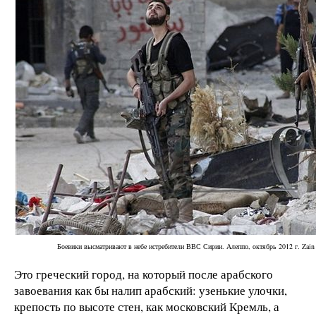
Боевики высматривают в небе истребители ВВС Сирии. Алеппо, октябрь 2012 г. Zain 
Это греческий город, на который после арабского
завоевания как бы налип арабский: узенькие улочки,
крепость по высоте стен, как московский Кремль, а