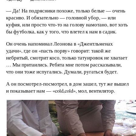
— Да! На подрясники похоже, только белые —
очень
красиво. И обязательно
—
головной убор,
—
или
куфия, или просто что-то на голову намотано, вот хоть
бы футболка, как у того, что влетел к нам в садик.
Он очень напоминал Леонова в «Джентльменах
удачи», где он «пасть порву» говорит: такой же
небритый, смотрит косо, только татуировок не хватает
… Мы притаились. Ребята мне потом рассказывали,
что они тоже испугались. Думали, ругаться будет.
А он посмотрел-посмотрел, в дом зашел, тут же вышел
и показывает нам — «cold,cold», мол, вентилятор.