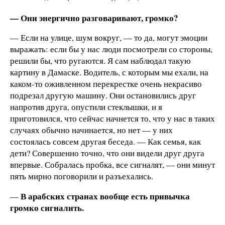
— Они энергично разговаривают, гр
омко?
— Если на улице, шум вокруг, — то да, могут эмоции
выражать: если бы у нас люди посмотрели со стороны,
решили бы, что ругаются. Я сам наблюдал такую
картину в Дамаске. Водитель, с которым мы ехали, на
каком-то оживленном перекрестке очень некрасиво
подрезал другую машину. Они остановились друг
напротив друга, опустили стеклышки, и я
приготовился, что сейчас начнется то, что у нас в таких
случаях обычно начинается, но нет — у них
состоялась совсем другая беседа. — Как семья, как
дети? Совершенно точно, что они видели друг друга
впервые. Собралась пробка, все сигналят, — они минут
пять мирно поговорили и разъехались.
В арабских странах вообще есть привычка
—
громко сигналить.