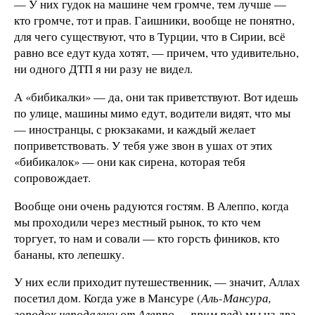
— У них гудок на машине чем громче, тем лучше —
кто громче, тот и прав. Гаишники, вообще не понятно,
для чего существуют, что в Турции, что в Сирии, всё
равно все едут куда хотят, — причем, что удивительно,
ни одного ДТП я ни разу не видел.
А «бибикалки» — да, они так приветствуют. Вот идешь
по улице, машины мимо едут, водители видят, что мы
— иностранцы, с рюкзаками, и каждый желает
поприветствовать. У тебя уже звон в ушах от этих
«бибикалок» — они как сирена, которая тебя
сопровождает.
Вообще они очень радуются гостям. В Алеппо, когда
мы проходили через местный рынок, то кто чем
торгует, то нам и совали — кто горсть фиников, кто
бананы, кто лепешку.
У них если приходит путешественник, — значит, Аллах
посетил дом. Когда уже в Мансуре (
Аль-Мансура,
городок неподалеку от Алеппо — прим.ред
) мы на два