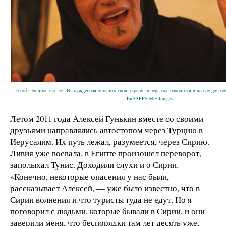
Этой женщине сто лет. Вынужденная оставить свою страну, теперь она находится в лагере для бе
Eid/AFP/Getty Images
Летом 2011 года Алексей Гунькин вместе со своими
друзьями
направлялись автостопом через Турцию в
Иерусалим. Их путь лежал, разумеется, через Сирию.
Ливия уже воевала, в Египте произошел переворот,
заполыхал Тунис. Доходили слухи и о Сирии.
«Конечно, некоторые опасения у нас были, —
рассказывает Алексей,
—
уже было известно, что в
Сирии волнения и что туристы туда не едут. Но я
поговорил с людьми, которые бывали в Сирии, и они
заверили меня, что беспорядки там лет десять уже,