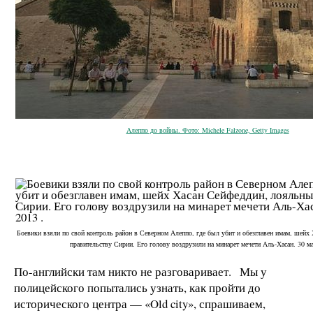
Алеппо до войны. Фото: Michele Falzone, Getty Images
Боевики взяли по свой контроль район в Северном Алеппо, где был убит и обезглавен имам, шейх
правительству Сирии. Его голову воздрузили на минарет мечети Аль-Хасан. 30 ма
По-английски там никто не разговаривает. Мы у
полицейского попытались узнать, как пройти до
исторического центра — «Old city», спрашиваем,