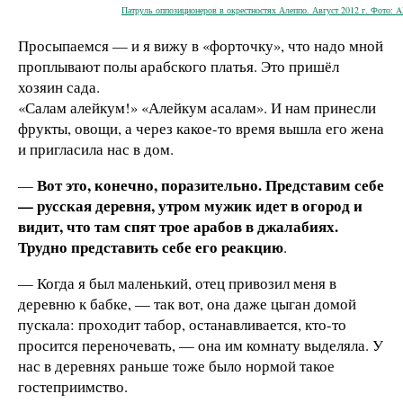
Патруль оппозиционеров в окрестностях Алеппо. Август 2012 г. Фото: 
Просыпаемся — и я вижу в «форточку», что надо мной
проплывают полы арабского платья. Это пришёл
хозяин сада.
«Салам алейкум!» «Алейкум асалам». И нам принесли
фрукты, овощи, а через какое-то время вышла его жена
и пригласила нас в дом.
Вот это, конечно, поразительно. Представим себе
—
— русская деревня, утром мужик идет в огород и
видит, что там спят трое арабов в джалабиях.
Трудно представить себе его реакцию
.
— Когда я был маленький, отец привозил меня в
деревню к бабке, — так вот, она даже цыган домой
пускала: проходит табор, останавливается, кто-то
просится переночевать, — она им комнату выделяла. У
нас в деревнях раньше тоже было нормой такое
гостеприимство.