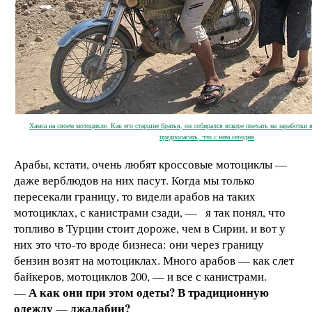
Хамса на своем мотоцикле. Как его старшие братья, он собирался вскоре поехать на заработк
предполагать, что с ним сегодня
Арабы, кстати, очень любят кроссовые мотоциклы —
даже верблюдов на них пасут. Когда мы только
пересекали границу, то видели арабов на таких
мотоциклах, с канистрами сзади, — я так понял, что
топливо в Турции стоит дороже, чем в Сирии, и вот у
них это что-то вроде бизнеса: они через границу
бензин возят на мотоциклах. Много арабов —
как слет
байкеров, мотоциклов 200,
—
и все с канистрами.
А как они при этом одеты? В традиционную
—
одежду
джалабии?
—