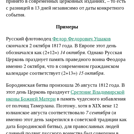
принято в современных церковных изданиях, – то есть
с разницей в 13 дней независимо от даты конкретного
события.
Примеры
Русский флотоводец
Федор Федорович Ушаков
скончался 2 октября 1817 года. В Европе этот день
обозначался как (2+12=)
14 октября
. Однако Русская
Церковь празднует память праведного воина Феодора
именно 2 октября, что в современном гражданском
календаре соответствует (2+13=)
15 октября
.
Бородинская битва произошла 26 августа 1812 года. В
этот день Церковь празднует
Сретение Владимирской
иконы Божией Матери
в память чудесного избавления
от полчищ Тамерлана. Поэтому, хотя в XIX веке 12
юлианское августа соответствовало
7 сентября
(и
именно этот день закрепился в советской традиции как
дата Бородинской битвы), для православных людей
славный подвиг русского воинства был совершен в