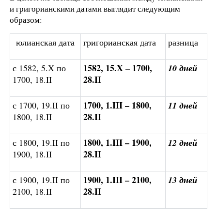
и григорианскими датами выглядит следующим
образом:
юлианская дата
григорианская дата
разница
1582, 15.X –
1700,
с 1582, 5.X по
10
дней
28.II
1700, 18.II
1700, 1.III –
1800,
с 1700, 19.II по
11
дней
28.II
1800, 18.II
1800, 1.III –
1900,
с 1800, 19.II по
12
дней
28.II
1900, 18.II
1900, 1.III –
2100,
с 1900, 19.II по
13
дней
28.II
2100, 18.II