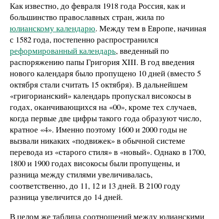
Как известно, до февраля 1918 года Россия, как и
большинство православных стран, жила по
юлианскому календарю
. Между тем в Европе, начиная
с 1582 года, постепенно распространился
реформированный календарь
, введенный по
распоряжению папы Григория XIII. В год введения
нового календаря было пропущено 10 дней (вместо 5
октября стали считать 15 октября). В дальнейшем
«григорианский» календарь пропускал високосы в
годах, оканчивающихся на «00», кроме тех случаев,
когда первые две цифры такого года образуют число,
кратное «4». Именно поэтому 1600 и 2000 годы не
вызвали никаких «подвижек» в обычной системе
перевода из «старого стиля» в «новый». Однако в 1700,
1800 и 1900 годах високосы были пропущены, и
разница между стилями увеличивалась,
соответственно, до 11, 12 и 13 дней. В 2100 году
разница увеличится до 14 дней.
В целом же таблица соотношений между юлианскими