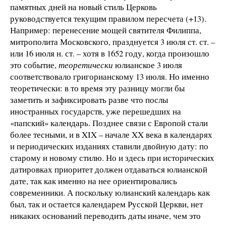
памятных дней на новый стиль Церковь
руководствуется текущим правилом пересчета (+13).
Например: перенесение мощей святителя Филиппа,
митрополита Московского, празднуется 3 июля ст. ст. –
или 16 июля н. ст. – хотя в 1652 году, когда произошло
это событие,
теоретически
юлианское 3 июля
соответствовало григорианскому 13 июля. Но именно
теоретически: в то время эту разницу могли бы
заметить и зафиксировать разве что послы
иностранных государств, уже перешедших на
«папский» календарь. Позднее связи с Европой стали
более тесными, и в XIX – начале XX века в календарях
и периодических изданиях ставили двойную дату: по
старому и новому стилю. Но и здесь при исторических
датировках приоритет должен отдаваться юлианской
дате, так как именно на нее ориентировались
современники. А поскольку юлианский календарь как
был, так и остается календарем Русской Церкви, нет
никаких оснований переводить даты иначе, чем это