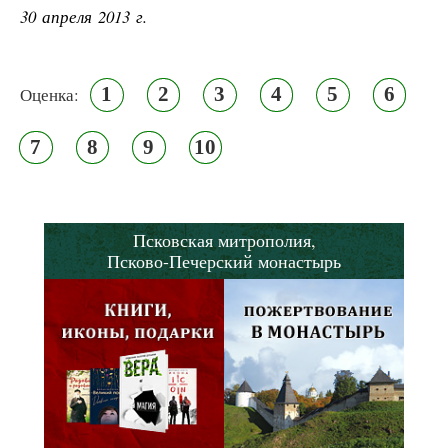
30 апреля 2013 г.
1
2
3
4
5
6
Оценка:
7
8
9
10
Псковская митрополия,
Псково-Печерский монастырь