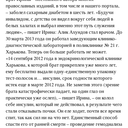
православных изданий, в том числе и нашего портала,
– заболел сахарным диабетом в шесть лет. «Будучи
инвалидом, с детства он видел вокруг себя людей в
белых халатах и выбрал именно этот путь служения
людям», – пишет Ирина: Алик Ахундов стал врачом. До
30 марта 2013 года он работал заведующим клинико-
диагностической лабораторией в поликлинике № 21 г.
Харькова. Теперь он больше работать не может.
«14 сентября 2012 года в эндокринологической клинике
Харькова, к которой брат прикреплен уже много лет,
ему бесплатно выдали одну-единственную упаковку
тест-полосок и… инсулин, срок годности которого
истек еще в марте 2012 года. Не заметив этого (зрение
брата катастрофически падает, на один глаз он
практически уже ослеп), – пишет Ирина, – он колол
себе инсулин, который не действовал, в результате чего
стали отказывать почки. Он еле ходит, почти все время
спит, так как сил ни на что нет. Единственный способ
спасти его от ранней смерти – проведение гемодиализа