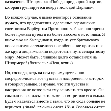
назначение Штюрмера: «Победа придворной партии,
которая группируется вокруг молодой Царицы».
Во всяком случае, я имею некоторое основание
думать, что предложения, сделанные германским
советником Варбургом Протопопову, были повторены
более прямым путем и из более высокого источника. Я
нисколько не был удивлен, когда из уст британского
посла выслушал тяжеловесное обвинение против того
же круга лиц в желании подготовить путь сепаратному
миру. Может быть, слишком долго остановился на
Штюрмере? (
Возгласы: «Нет, нет!»
)
Но, господа, ведь на нем преимущественно
сосредоточились все чувства и настроения, о которых
я говорил раньше. Я думаю, что эти чувства и
настроения не позволили ему занимать это кресло. Он
слышал те возгласы, которыми вы встретили его выход.
Будем надеяться вместе с вами, что он сюда больше не
вернется. (
Аплодисменты слева. Шум. Возгласы слева: