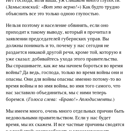
(
Замысловский: «Вот это верно!»
) Как будто трудно
объяснить все это только одною глупостью.
Нельзя поэтому и население обвинять, если оно
приходит к такому выводу, который я прочитал в
заявлении председателей губернских управ. Вы
должны понимать и то, почему у нас сегодня не
раздается никакой другой речи, кроме той, которую я
уже сказал: добивайтесь ухода этого правительства.
Вы спрашиваете, как же мы начнем бороться во время
войны? Да ведь, господа, только во время войны они и
опасны. Они для войны опасны: именно потому-то во
время войны и во имя войны, во имя того самого, что
нас заставило объединиться, мы с ними теперь
боремся. (
Голоса слева: «Браво!» Аплодисменты.
)
Мы имеем много, очень много отдельных причин быть
недовольными правительством. Если у нас будет
время, мы их скажем. И все частные причины сводятся
к одной этой: неспособность и злонамеренность