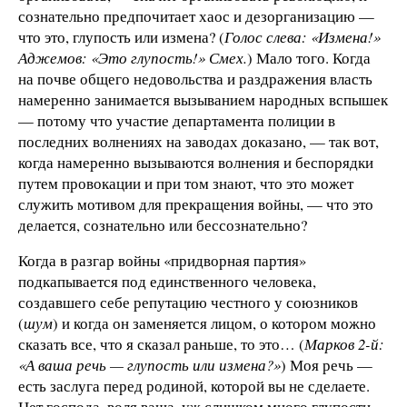
сознательно предпочитает хаос и дезорганизацию —
что это, глупость или измена? (
Голос слева: «Измена!»
Аджемов: «Это глупость!» Смех.
) Мало того. Когда
на почве общего недовольства и раздражения власть
намеренно занимается вызыванием народных вспышек
— потому что участие департамента полиции в
последних волнениях на заводах доказано, — так вот,
когда намеренно вызываются волнения и беспорядки
путем провокации и при том знают, что это может
служить мотивом для прекращения войны, — что это
делается, сознательно или бессознательно?
Когда в разгар войны «придворная партия»
подкапывается под единственного человека,
создавшего себе репутацию честного у союзников
(
шум
) и когда он заменяется лицом, о котором можно
сказать все, что я сказал раньше, то это… (
Марков 2-й:
«А ваша речь — глупость или измена?»
) Моя речь —
есть заслуга перед родиной, которой вы не сделаете.
Нет господа, воля ваша, уж слишком много глупости.