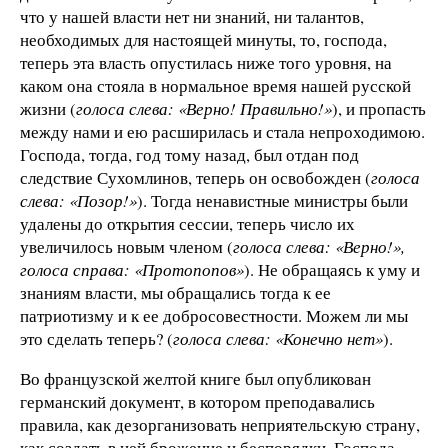
что у нашей власти нет ни знаний, ни талантов,
необходимых для настоящей минуты, то, господа,
теперь эта власть опустилась ниже того уровня, на
каком она стояла в нормальное время нашей русской
жизни (
голоса слева: «Верно! Правильно!»
), и пропасть
между нами и ею расширилась и стала непроходимою.
Господа, тогда, год тому назад, был отдан под
следствие Сухомлинов, теперь он освобожден (
голоса
слева: «Позор!»
). Тогда ненавистные министры были
удалены до открытия сессии, теперь число их
увеличилось новым членом (
голоса слева: «Верно!»,
голоса справа: «Протопопов»
). Не обращаясь к уму и
знаниям власти, мы обращались тогда к ее
патриотизму и к ее добросовестности. Можем ли мы
это сделать теперь? (
голоса слева: «Конечно нет»
).
Во французской желтой книге был опубликован
германский документ, в котором преподавались
правила, как дезорганизовать неприятельскую страну,
как создать в ней брожение и беспорядки. Господа,