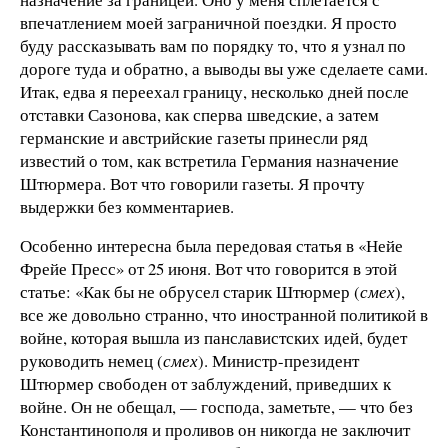
впечатлением моей заграничной поездки. Я просто
буду рассказывать вам по порядку то, что я узнал по
дороге туда и обратно, а выводы вы уже сделаете сами.
Итак, едва я переехал границу, несколько дней после
отставки Сазонова, как сперва шведские, а затем
германские и австрийские газеты принесли ряд
известий о том, как встретила Германия назначение
Штюрмера. Вот что говорили газеты. Я прочту
выдержки без комментариев.
Особенно интересна была передовая статья в «Нейе
Фрейе Пресс» от 25 июня. Вот что говорится в этой
статье: «Как бы не обрусел старик Штюрмер (
смех
),
все же довольно странно, что иностранной политикой в
войне, которая вышла из панславистских идей, будет
руководить немец (
смех
). Министр-президент
Штюрмер свободен от заблуждений, приведших к
войне. Он не обещал, — господа, заметьте, — что без
Константинополя и проливов он никогда не заключит