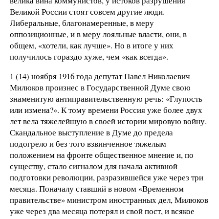
велика вина коммунистов, у истоков разрушения
Великой России стоят совсем другие люди.
Либеральные, благонамеренные, в меру
оппозиционные, и в меру лояльные власти, они, в
общем, «хотели, как лучше». Но в итоге у них
получилось гораздо хуже, чем «как всегда».
1 (14) ноября 1916 года депутат Павел Николаевич
Милюков произнес в Государственной Думе свою
знаменитую антиправительственную речь: «Глупость
или измена?». К тому времени Россия уже более двух
лет вела тяжелейшую в своей истории мировую войну.
Скандальное выступление в Думе до предела
подогрело и без того взвинченное тяжелым
положением на фронте общественное мнение и, по
существу, стало сигналом для начала активной
подготовки революции, разразившейся уже через три
месяца. Поначалу ставший в новом «Временном
правительстве» министром иностранных дел, Милюков
уже через два месяца потерял и свой пост, и всякое