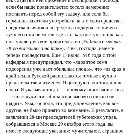
если бы наше правительство хотело намеренно
поставить перед собой эту задачу, или если бы
германцы захотели употребить на это свои средства,
средства влияния или средства подкупа, то ничего
лучшего они не могли сделать, как поступать так, как
поступало русское правительство (
Родичев с места:
«К сожалению, это так»
). И вы, господа, имеете
теперь последствия. Еще 13 июня 1916 года с этой
кафедры я предупреждал, что «ядовитое семя
подозрения уже дает обильные плоды», что «из края в
край земли Русской расползаются темные слухи о
предательстве и измене». Я цитирую свои тогдашние
слова. Я указывал тогда, — привожу опять мои слова,
— что «слухи эти забираются высоко и никого не
щадят». Увы, господа, это предупреждение, как все
другие, не было принято во внимание. В результате, в
заявлении 28-ми председателей губернских управ,
собравшихся в Москве 29 октября этого года, вы
имеете следующие указания: мучительное, страшное