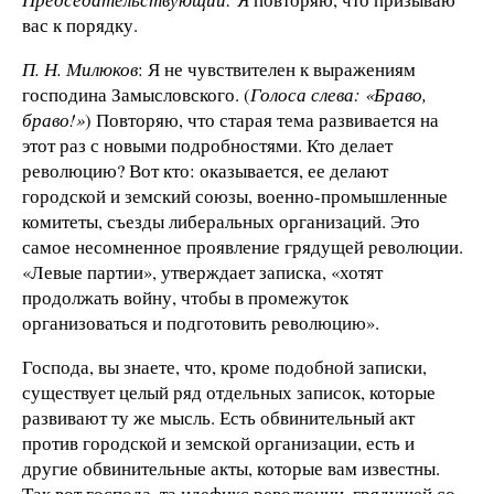
вас к порядку.
П. Н. Милюков
: Я не чувствителен к выражениям
господина Замысловского. (
Голоса слева: «Браво,
браво!»
) Повторяю, что старая тема развивается на
этот раз с новыми подробностями. Кто делает
революцию? Вот кто: оказывается, ее делают
городской и земский союзы, военно-промышленные
комитеты, съезды либеральных организаций. Это
самое несомненное проявление грядущей революции.
«Левые партии», утверждает записка, «хотят
продолжать войну, чтобы в промежуток
организоваться и подготовить революцию».
Господа, вы знаете, что, кроме подобной записки,
существует целый ряд отдельных записок, которые
развивают ту же мысль. Есть обвинительный акт
против городской и земской организации, есть и
другие обвинительные акты, которые вам известны.
Так вот господа, та идефикс революции, грядущей со