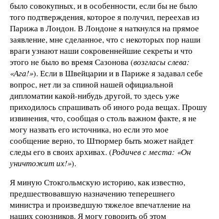
было совокупных, и в особенности, если бы не было
того подтверждения, которое я получил, переехав из
Парижа в Лондон. В Лондоне я наткнулся на прямое
заявление, мне сделанное, что с некоторых пор наши
враги узнают наши сокровеннейшие секреты и что
этого не было во время Сазонова (
возгласы слева:
«Ага!»
). Если в Швейцарии и в Париже я задавал себе
вопрос, нет ли за спиной нашей официальной
дипломатии какой-нибудь другой, то здесь уже
приходилось спрашивать об иного рода вещах. Прошу
извинения, что, сообщая о столь важном факте, я не
могу назвать его источника, но если это мое
сообщение верно, то Штюрмер быть может найдет
следы его в своих архивах. (
Родичев с места: «Он
уничтожит их!»
).
Я миную Стокгольмскую историю, как известно,
предшествовавшую назначению теперешнего
министра и произведшую тяжелое впечатление на
наших союзников. Я могу говорить об этом