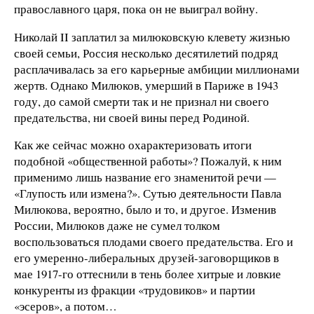
православного царя, пока он не выиграл войну.
Николай II заплатил за милюковскую клевету жизнью
своей семьи, Россия несколько десятилетий подряд
расплачивалась за его карьерные амбиции миллионами
жертв. Однако Милюков, умерший в Париже в 1943
году, до самой смерти так и не признал ни своего
предательства, ни своей вины перед Родиной.
Как же сейчас можно охарактеризовать итоги
подобной «общественной работы»? Пожалуй, к ним
применимо лишь название его знаменитой речи —
«Глупость или измена?». Сутью деятельности Павла
Милюкова, вероятно, было и то, и другое. Изменив
России, Милюков даже не сумел толком
воспользоваться плодами своего предательства. Его и
его умеренно-либеральных друзей-заговорщиков в
мае 1917-го оттеснили в тень более хитрые и ловкие
конкуренты из фракции «трудовиков» и партии
«эсеров», а потом…