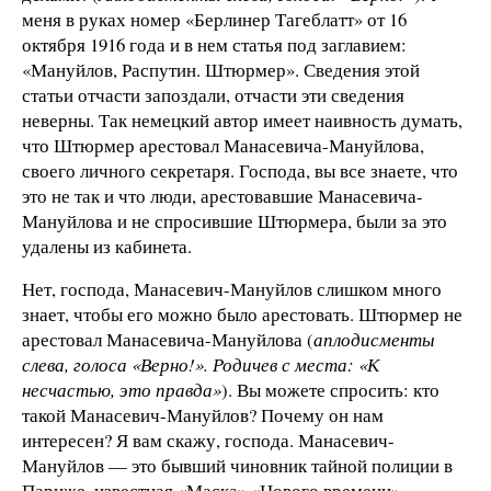
меня в руках номер «Берлинер Тагеблатт» от 16
октября 1916 года и в нем статья под заглавием:
«Мануйлов, Распутин. Штюрмер». Сведения этой
статьи отчасти запоздали, отчасти эти сведения
неверны. Так немецкий автор имеет наивность думать,
что Штюрмер арестовал Манасевича-Мануйлова,
своего личного секретаря. Господа, вы все знаете, что
это не так и что люди, арестовавшие Манасевича-
Мануйлова и не спросившие Штюрмера, были за это
удалены из кабинета.
Нет, господа, Манасевич-Мануйлов слишком много
знает, чтобы его можно было арестовать. Штюрмер не
арестовал Манасевича-Мануйлова (
аплодисменты
слева, голоса «Верно!». Родичев с места: «К
несчастью, это правда»
). Вы можете спросить: кто
такой Манасевич-Мануйлов? Почему он нам
интересен? Я вам скажу, господа. Манасевич-
Мануйлов — это бывший чиновник тайной полиции в
Париже, известная «Маска» «Нового времени»,