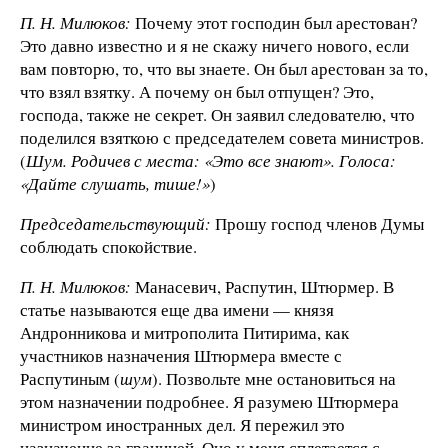
П. Н. Милюков:
Почему этот господин был арестован?
Это давно известно и я не скажу ничего нового, если
вам повторю, то, что вы знаете. Он был арестован за то,
что взял взятку. А почему он был отпущен? Это,
господа, также не секрет. Он заявил следователю, что
поделился взяткою с председателем совета министров.
(
Шум. Родичев с места: «Это все знают». Голоса:
«Дайте слушать, тише!»
)
Председательствующий:
Прошу господ членов Думы
соблюдать спокойствие.
П. Н. Милюков:
Манасевич, Распутин, Штюрмер. В
статье называются еще два имени — князя
Андронникова и митрополита Питирима, как
участников назначения Штюрмера вместе с
Распутиным (
шум
). Позвольте мне остановиться на
этом назначении подробнее. Я разумею Штюрмера
министром иностранных дел. Я пережил это
назначение за границей. Оно у меня сплетается с