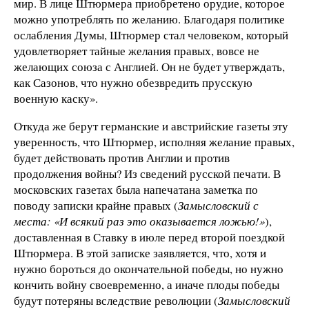
мир. В лице Штюрмера приобретено орудие, которое
можно употреблять по желанию. Благодаря политике
ослабления Думы, Штюрмер стал человеком, который
удовлетворяет тайные желания правых, вовсе не
желающих союза с Англией. Он не будет утверждать,
как Сазонов, что нужно обезвредить прусскую
военную каску».
Откуда же берут германские и австрийские газеты эту
уверенность, что Штюрмер, исполняя желание правых,
будет действовать против Англии и против
продолжения войны? Из сведений русской печати. В
московских газетах была напечатана заметка по
поводу записки крайне правых (
Замысловский с
места: «И всякий раз это оказывается ложью!»
),
доставленная в Ставку в июле перед второй поездкой
Штюрмера. В этой записке заявляется, что, хотя и
нужно бороться до окончательной победы, но нужно
кончить войну своевременно, а иначе плоды победы
будут потеряны вследствие революции (
Замысловский