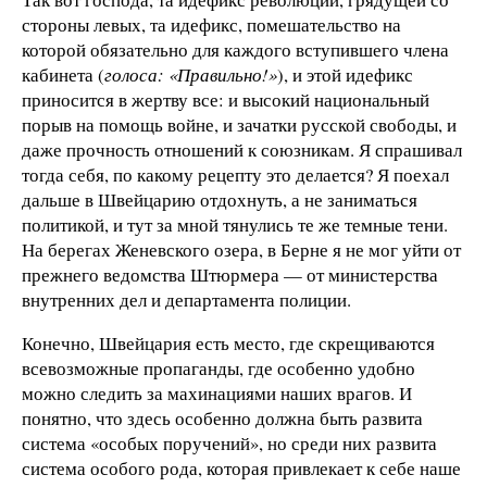
стороны левых, та идефикс, помешательство на
которой обязательно для каждого вступившего члена
кабинета (
голоса: «Правильно!»
), и этой идефикс
приносится в жертву все: и высокий национальный
порыв на помощь войне, и зачатки русской свободы, и
даже прочность отношений к союзникам. Я спрашивал
тогда себя, по какому рецепту это делается? Я поехал
дальше в Швейцарию отдохнуть, а не заниматься
политикой, и тут за мной тянулись те же темные тени.
На берегах Женевского озера, в Берне я не мог уйти от
прежнего ведомства Штюрмера — от министерства
внутренних дел и департамента полиции.
Конечно, Швейцария есть место, где скрещиваются
всевозможные пропаганды, где особенно удобно
можно следить за махинациями наших врагов. И
понятно, что здесь особенно должна быть развита
система «особых поручений», но среди них развита
система особого рода, которая привлекает к себе наше