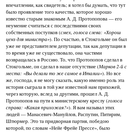
впечатлении, как свидетель; я хотел бы думать, что тут
было проявление того качества, которое хорошо
известно старым знакомым А. Д. Протопопова — его
неумение считаться с последствиями своих
собственных поступков (
смех, голоса слева: «Хорош
ценз для министра»
). По счастью, в Стокгольме он был
уже не представителем депутации, так как депутации в
то время уже не существовало, она частями
возвращалась в Россию. То, что Протопопов сделал в
Стокгольме, он сделал в наше отсутствие (
Марков 2-й с
места: «Вы делали то же самое в Италии»
). Но все
же, господа, я не могу сказать, какую именно роль эта
история сыграла в той уже известной нам прихожей,
через которую, вслед за другими, прошел А. Д.
Протопопов на пути к министерскому креслу (
голоса
справа: «Какая прихожая?»
). Я вам называл этих
людей — Манасевич-Мануйлов, Распутин, Питирим,
Штюрмер. Это та придворная партия, победою
которой, по словам «Нейе Фрейе Прессе», было