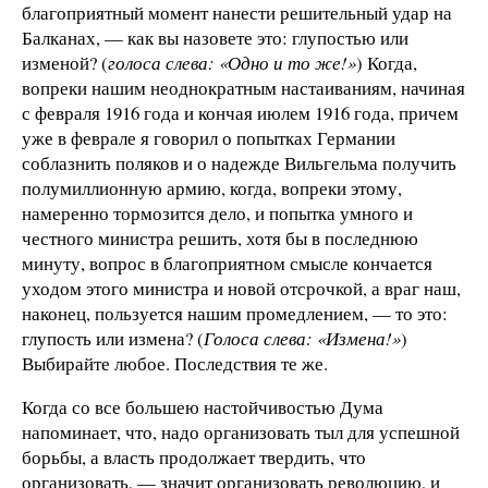
благоприятный момент нанести решительный удар на
Балканах, — как вы назовете это: глупостью или
изменой? (
голоса слева: «Одно и то же!»
) Когда,
вопреки нашим неоднократным настаиваниям, начиная
с февраля 1916 года и кончая июлем 1916 года, причем
уже в феврале я говорил о попытках Германии
соблазнить поляков и о надежде Вильгельма получить
полумиллионную армию, когда, вопреки этому,
намеренно тормозится дело, и попытка умного и
честного министра решить, хотя бы в последнюю
минуту, вопрос в благоприятном смысле кончается
уходом этого министра и новой отсрочкой, а враг наш,
наконец, пользуется нашим промедлением, — то это:
глупость или измена? (
Голоса слева: «Измена!»
)
Выбирайте любое. Последствия те же.
Когда со все большею настойчивостью Дума
напоминает, что, надо организовать тыл для успешной
борьбы, а власть продолжает твердить, что
организовать, — значит организовать революцию, и