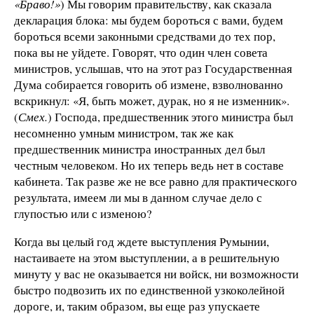
«Браво!»
) Мы говорим правительству, как сказала
декларация блока: мы будем бороться с вами, будем
бороться всеми законными средствами до тех пор,
пока вы не уйдете. Говорят, что один член совета
министров, услышав, что на этот раз Государственная
Дума собирается говорить об измене, взволнованно
вскрикнул: «Я, быть может, дурак, но я не изменник».
(
Смех.
) Господа, предшественник этого министра был
несомненно умным министром, так же как
предшественник министра иностранных дел был
честным человеком. Но их теперь ведь нет в составе
кабинета. Так разве же не все равно для практического
результата, имеем ли мы в данном случае дело с
глупостью или с изменою?
Когда вы целый год ждете выступления Румынии,
настаиваете на этом выступлении, а в решительную
минуту у вас не оказывается ни войск, ни возможности
быстро подвозить их по единственной узкоколейной
дороге, и, таким образом, вы еще раз упускаете