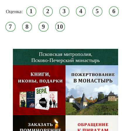
1
2
3
4
5
6
Оценка:
7
8
9
10
Псковская митрополия,
Псково-Печерский монастырь