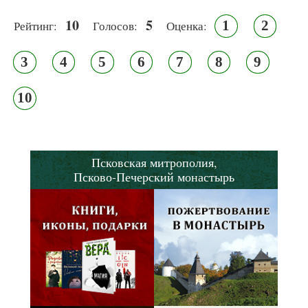
10
5
1
2
Рейтинг:
Голосов:
Оценка:
3
4
5
6
7
8
9
10
Псковская митрополия,
Псково-Печерский монастырь