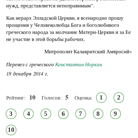
нужд, представляется непоправимым".
Как иерарх Элладской Церкви, я всенародно прошу
прощения у Человеколюбца Бога и боголюбивого
греческого народа за молчание Матери-Церкви и за Ее
не участие в этой борьбы рабочих.
Митрополит Калавритский Амвросий»
Перевел с греческого
Константин Норкин
18 декабря 2014 г.
10
5
1
2
Рейтинг:
Голосов:
Оценка:
3
4
5
6
7
8
9
10