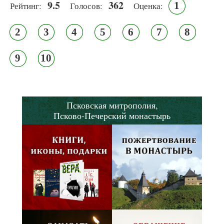
9.5
362
1
Рейтинг:
Голосов:
Оценка:
2
3
4
5
6
7
8
9
10
Псковская митрополия,
Псково-Печерский монастырь