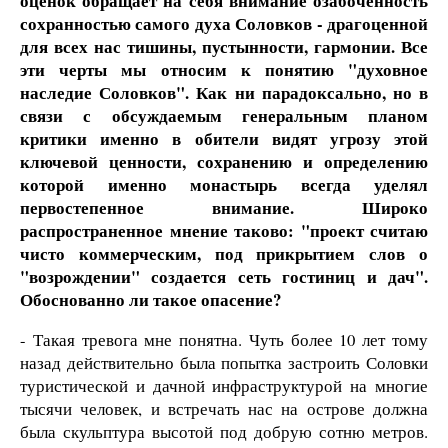
оценок обращает на себя внимание озабоченность
сохранностью самого духа Соловков - драгоценной
для всех нас тишины, пустынности, гармонии. Все
эти черты мы относим к понятию "духовное
наследие Соловков". Как ни парадоксально, но в
связи с обсуждаемым генеральным планом
критики именно в обители видят угрозу этой
ключевой ценности, сохранению и определению
которой именно монастырь всегда уделял
первостепенное внимание. Широко
распространенное мнение таково: "проект считаю
чисто коммерческим, под прикрытием слов о
"возрождении" создается сеть гостиниц и дач".
Обоснованно ли такое опасение?
- Такая тревога мне понятна. Чуть более 10 лет тому
назад действительно была попытка застроить Соловки
туристической и дачной инфраструктурой на многие
тысячи человек, и встречать нас на острове должна
была скульптура высотой под добрую сотню метров.