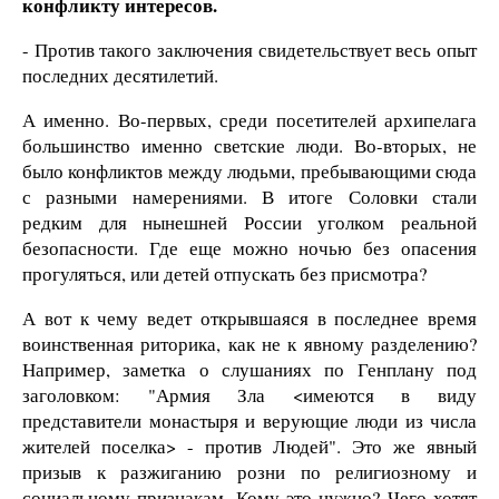
конфликту интересов.
- Против такого заключения свидетельствует весь опыт
последних десятилетий.
А именно. Во-первых, среди посетителей архипелага
большинство именно светские люди. Во-вторых, не
было конфликтов между людьми, пребывающими сюда
с разными намерениями. В итоге Соловки стали
редким для нынешней России уголком реальной
безопасности. Где еще можно ночью без опасения
прогуляться, или детей отпускать без присмотра?
А вот к чему ведет открывшаяся в последнее время
воинственная риторика, как не к явному разделению?
Например, заметка о слушаниях по Генплану под
заголовком: "Армия Зла <имеются в виду
представители монастыря и верующие люди из числа
жителей поселка> - против Людей". Это же явный
призыв к разжиганию розни по религиозному и
социальному признакам. Кому это нужно? Чего хотят