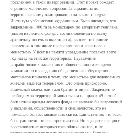
поселением в такой интерпретации. Этот проект рождает
огромное количество вопросов. Специалисты по
территориальному планированию называют продукт
Института урбанистики чудовищным. Было очевидно, что
закрепление 1400 га за монастырем по алгоритму генплана
(вывод из лесного фонда с возникновением по всему
архипелагу поселков вместо леса), вызовет неприятие
населения, в том числе православного и лояльного к
монастырю. У всех на памяти упразднение поселков всего
год назад на этих же территориях. Неуважение
разработчиков к населению и общественности во время
кампании по проведению общественного обсуждения
материалов привело к тому, что монастырь для недовольных
жителей видится теперь злом. Это очень прискорбно.
Земельный кодекс один для братии и мирян. Закрепление
необходимых территорий монастырем на правах 49-летней
бесплатной аренды лесного фонда не вызвало бы возражений
у населения, общественности и специалистов, это не
помешало бы восстанавливать скиты. Единственно, что было
бы ограничено - новое строительство. Но ведь реставрация и
восстановление исторического облика скитов, и не
подразумевает новых капитальных построек. Генплан,