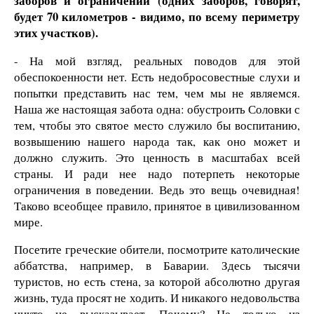
заборов и ограничений (одних заборов, говорят,
будет 70 километров - видимо, по всему периметру
этих участков).
- На мой взгляд, реальных поводов для этой
обеспокоенности нет. Есть недобросовестные слухи и
попытки представить нас тем, чем мы не являемся.
Наша же настоящая забота одна: обустроить Соловки с
тем, чтобы это святое место служило бы воспитанию,
возвышению нашего народа так, как оно может и
должно служить. Это ценность в масштабах всей
страны. И ради нее надо потерпеть некоторые
ограничения в поведении. Ведь это вещь очевидная!
Таково всеобщее правило, принятое в цивилизованном
мире.
Посетите греческие обители, посмотрите католические
аббатства, например, в Баварии. Здесь тысячи
туристов, но есть стена, за которой абсолютно другая
жизнь, туда просят не ходить. И никакого недовольства
никто не высказывает. Почему? Не только из