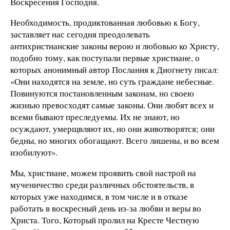
Воскресения Господня.
Необходимость, продиктованная любовью к Богу,
заставляет нас сегодня преодолевать
антихристианские законы верою и любовью ко Христу,
подобно тому, как поступали первые христиане, о
которых анонимный автор Послания к Диогнету писал:
«Они находятся на земле, но суть граждане небесные.
Повинуются постановленным законам, но своею
жизнью превосходят самые законы. Они любят всех и
всеми бывают преследуемы. Их не знают, но
осуждают, умерщвляют их, но они животворятся; они
бедны, но многих обогащают. Всего лишены, и во всем
изобилуют».
Мы, христиане, можем проявить свой настрой на
мученичество среди различных обстоятельств, в
которых уже находимся, в том числе и в отказе
работать в воскресный день из-за любви и веры во
Христа. Того, Который пролил на Кресте Честную