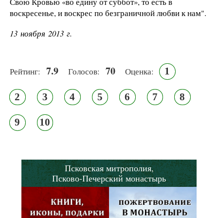
Свою Кровью «во едину от суббот», то есть в
воскресенье, и воскрес по безграничной любви к нам".
13 ноября 2013 г.
7.9
70
1
Рейтинг:
Голосов:
Оценка:
2
3
4
5
6
7
8
9
10
Псковская митрополия,
Псково-Печерский монастырь