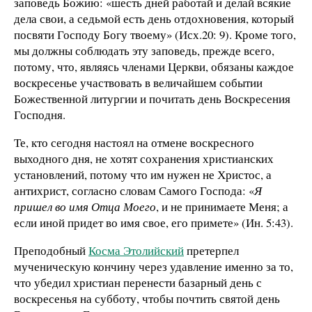
заповедь Божию: «шесть дней работай и делай всякие
дела свои, а седьмой есть день отдохновения, который
посвяти Господу Богу твоему» (Исх.20: 9). Кроме того,
мы должны соблюдать эту заповедь, прежде всего,
потому, что, являясь членами Церкви, обязаны каждое
воскресенье участвовать в величайшем событии
Божественной литургии и почитать день Воскресения
Господня.
Те, кто сегодня настоял на отмене воскресного
выходного дня, не хотят сохранения христианских
установлений, потому что им нужен не Христос, а
антихрист, согласно словам Самого Господа: «
Я
пришел во имя Отца Моего
, и не принимаете Меня; а
если иной придет во имя свое, его примете» (Ин. 5:43).
Преподобный
Косма Этолийский
претерпел
мученическую кончину через удавление именно за то,
что убедил христиан перенести базарный день с
воскресенья на субботу, чтобы почтить святой день