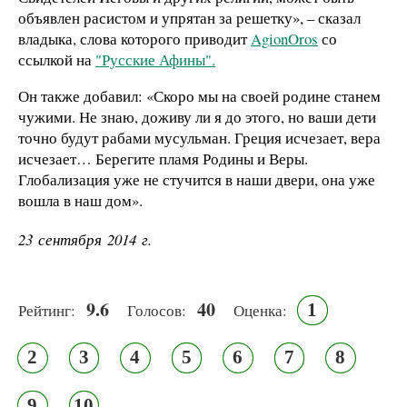
объявлен расистом и упрятан за решетку», – сказал
владыка, слова которого приводит
AgionOros
со
ссылкой на
"Русские Афины".
Он также добавил: «Скоро мы на своей родине станем
чужими. Не знаю, доживу ли я до этого, но ваши дети
точно будут рабами мусульман. Греция исчезает, вера
исчезает… Берегите пламя Родины и Веры.
Глобализация уже не стучится в наши двери, она уже
вошла в наш дом».
23 сентября 2014 г.
9.6
40
1
Рейтинг:
Голосов:
Оценка:
2
3
4
5
6
7
8
9
10