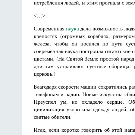
истребления людей, и этим прогнала с зем
˂…˃
Современная
наука
дала возможность людя
крепостях (огромных кораблях, размеро
железа, чтобы он носился по пути суе
современная наука построила гигантские с
цветами. (На Святой Земле простой народ
дни там устраивают суетные сборища, 
церковь.)
Благодаря скорости машин сократились ра
телефонам и радио. Новые искусства сблиз
Преуспел ум, но охладело сердце. Об
цивилизация укоротила одежду людей, об
святые обители.
Итак, если коротко говорить об этой нап