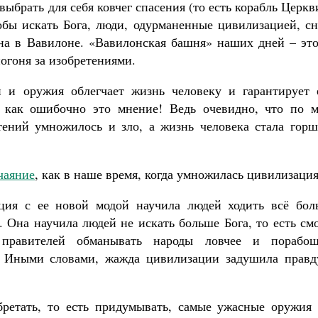
выбрать для себя ковчег спасения (то есть корабль Церкв
тобы искать Бога, люди, одурманенные цивилизацией, с
на в Вавилоне. «Вавилонская башня» наших дней – это
погоня за изобретениями.
н и оружия облегчает жизнь человеку и гарантирует 
о как ошибочно это мнение! Ведь очевидно, что по м
ений умножилось и зло, а жизнь человека стала горш
чаяние
, как в наше время, когда умножилась цивилизация
ция с ее новой модой научила людей ходить всё бол
. Она научила людей не искать больше Бога, то есть см
правителей обманывать народы ловчее и порабощ
е. Иными словами, жажда цивилизации задушила правд
ретать, то есть придумывать, самые ужасные оружия 