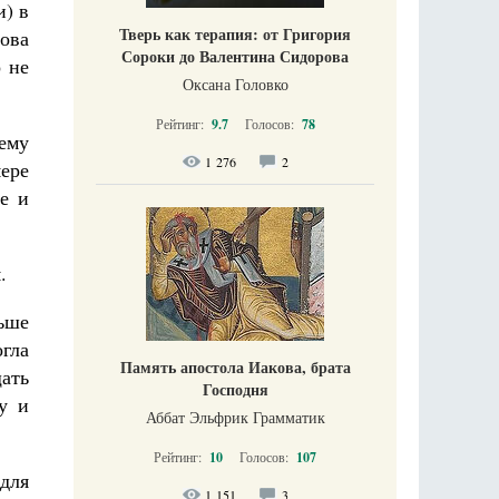
и) в
Тверь как терапия: от Григория
нова
Сороки до Валентина Сидорова
 не
Оксана Головко
Рейтинг:
9.7
Голосов:
78
ему
1 276
2
ере
е и
.
ьше
огла
Память апостола Иакова, брата
ать
Господня
у и
Аббат Эльфрик Грамматик
Рейтинг:
10
Голосов:
107
для
1 151
3