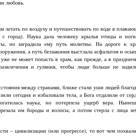
ли любовь.
м летать по воздуху и путешествовать по воде в плава
м с город). Наука дала человеку крылья птицы и ноги
ты, но заградила ему путь молитвы. На дороге к хр
ооружения, а путь беззакония выстлала асфальтом и осы
 уже не может попасть в храм, как прежде, а в праздни
развлечения и гуляния, чтобы люди больше не ходил
сстояния между странами, ближе стали уши людей благо
или сегодня и избаловали тела, а Бога отдалили от сер
огатилась наука, но потерпела ущерб вера. Нынеш
резала им бороды и волосы, а потом стерла с лица зе
асти – цивилизации (или прогрессе), то вот чем похвал