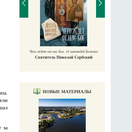
П
Е
аучись у
Чего ждет от нас Бог. 10 заповедей Божиих
Святитель Николай Сербский
НОВЫЕ МАТЕРИАЛЫ
опа.
ели
ешал
т за