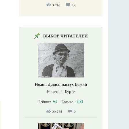
3 216
12
ВЫБОР ЧИТАТЕЛЕЙ
Иоанн Давид, пастух Божий
Кристиан Курте
Рейтинг:
9.9
Голосов:
1167
20 725
9