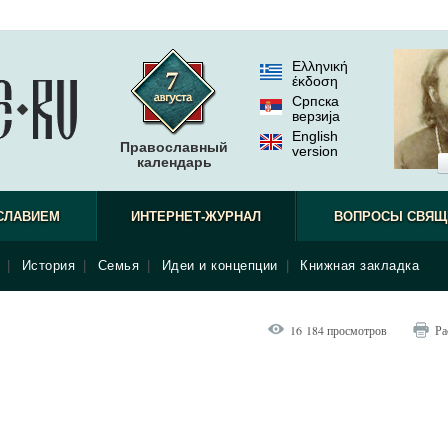
Ελληνική
έκδοση
Српска
верзиjа
English
Православный
version
календарь
СЛАВИЕМ
ИНТЕРНЕТ-ЖУРНАЛ
ВОПРОСЫ СВЯЩ
|
История
|
Семья
|
Идеи и концепции
|
Книжная закладка
16 184 просмотров
Ра