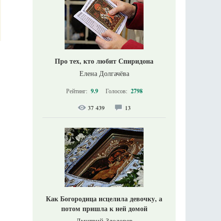
Про тех, кто любит Спиридона
Елена Долгачёва
Рейтинг:
9.9
Голосов:
2798
37 439
13
Как Богородица исцелила девочку, а
потом пришла к ней домой
Дмитрий Злодорев