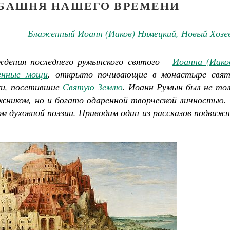
БАШНЯ НАШЕГО ВРЕМЕНИ
Блаженный Иоанн (Иаков) Нямецкий, Новый Хозе
ждения последнего румынского святого –
Иоанна (Иако
енные мощи
, открыто почивающие в монастыре свят
ики, посетившие
Святую Землю
. Иоанн Румын был не тол
жником, но и богато одаренной творческой личностью. 
м духовной поэзии. Приводим один из рассказов подвиж