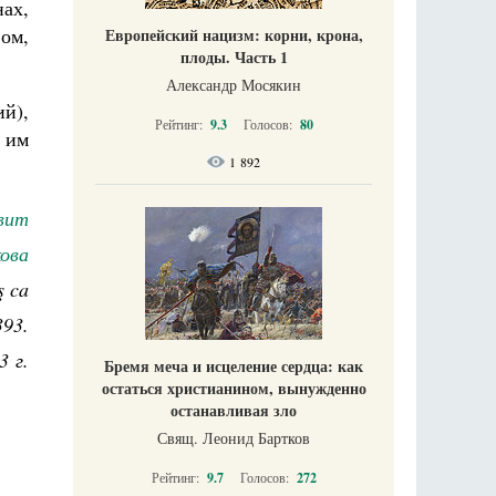
ах,
ом,
Европейский нацизм: корни, крона,
плоды. Часть 1
Александр Мосякин
й),
Рейтинг:
9.3
Голосов:
80
л им
1 892
вит
ова
ş ca
393.
3 г.
Бремя меча и исцеление сердца: как
остаться христианином, вынужденно
останавливая зло
Свящ. Леонид Бартков
Рейтинг:
9.7
Голосов:
272