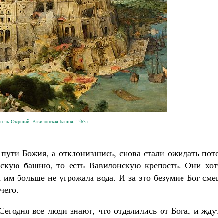
Великомученик Георгий Победоносец. Н
святого
Роман Котов
Как найти своё место в жизни
Кирилл Мурышев
гель Старший. Вавилонская башня. 1563 г.
 пути Божия, а отклонившись, снова стали ожидать пот
скую башню, то есть Вавилонскую крепость. Они хот
 им больше не угрожала вода. И за это безумие Бог см
чего.
егодня все люди знают, что отдалились от Бога, и жду