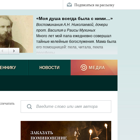
Подписаться на рассылку
«Моя душа всегда была с ними…»
Воспоминания А.Н. Николаевой, дочери
прот. Василия и Раисы Мухиных
Много лет мой папа ежедневно совершал
тайные келейные богослужения. Мама была
его помощницей: пела, читала, пекла
просфоры.
ЕННИКУ
НОВОСТИ
МЕДИА
спечатать