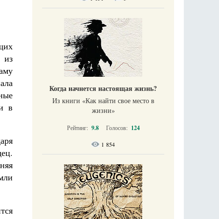
ющих
 из
аму
пала
Когда начнется настоящая жизнь?
чные
Из книги «Как найти свое место в
и в
жизни​»
Рейтинг:
9.8
Голосов:
124
даря
1 854
дец.
няя
мли
ится