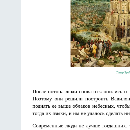
Разлуки не будет
Фредерика де Грааф
Питер Брей
После потопа люди снова отклонились от
Поэтому они решили построить Вавилон
поднять ее выше облаков небесных, чтобы
тогда их языки, и им не удалось сделать ни
Современные люди не лучше тогдашних. С