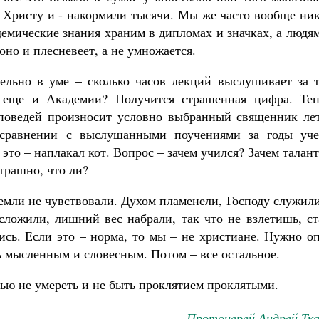
и Христу и - накормили тысячи. Мы же часто вообще ни
демические знания храним в дипломах и значках, а людя
оно и плесневеет, а не умножается.
ельно в уме – сколько часов лекций выслушивает за т
 еще и Академии? Получится страшенная цифра. Теп
оповедей произносит условно выбранный священник лет
 сравнении с выслушанными поучениями за годы уче
это – наплакал кот. Вопрос – зачем учился? Зачем талан
трашно, что ли?
 земли не чувствовали. Духом пламенели, Господу служил
сложили, лишний вес набрали, так что не взлетишь, ст
сь. Если это – норма, то мы – не христиане. Нужно оп
ь мысленным и словесным. Потом – все остальное.
ью не умереть и не быть проклятием проклятыми.
Протоиерей Андрей Тка