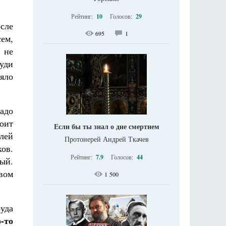
Рейтинг:
10
Голосов:
29
осле
695
1
сем,
 не
руди
няло
адо
оит
Если бы ты знал о дне смертнем
лей
Протоиерей Андрей Ткачев
ов.
Рейтинг:
7.9
Голосов:
44
вый.
вом
1 500
уда
о-то