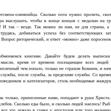
тсмена-олимпийца. Сколько пота нужно пролить, скол
ра выслушать, чтобы в конце концов с медалью на гр
а! И так – везде. Так можно ли нам, не для страны, а
трудясь, добиваться успеха без соответствующих зат
 Вопрос риторический, и ответ «можно» даже поросенок
обменяемся книгами. Давайте будем делать выписки
е мысли, время от времени посещающие всех людей 
алепленный чем попало, только не страхом Божиим, и на
е службы, после службы, за пределами службы. Со врем
оповедников и катехизаторов, столь необходимые жажду
ак только, принесенные нами, попадают в руки Христа.
лебов. Сколько еды было, и сколько людей наелось! Рыб
и все это лежало в сумке у апостолов или того мальчик