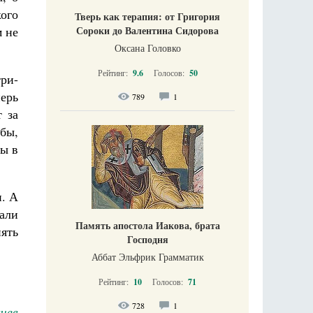
кого
Тверь как терапия: от Григория
Сороки до Валентина Сидорова
м не
Оксана Головко
Рейтинг:
9.6
Голосов:
50
ри-
ерь
789
1
 за
бы,
ты в
и. А
али
Память апостола Иакова, брата
ять
Господня
Аббат Эльфрик Грамматик
Рейтинг:
10
Голосов:
71
728
1
чев