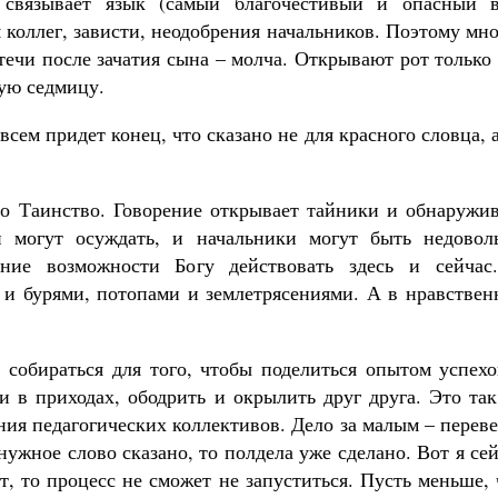
связывает язык (самый благочестивый и опасный в
 коллег, зависти, неодобрения начальников. Поэтому мн
течи после зачатия сына – молча. Открывают рот только
ую седмицу.
сем придет конец, что сказано не для красного словца, 
это Таинство. Говорение открывает тайники и обнаружи
и могут осуждать, и начальники могут быть недовол
ение возможности Богу действовать здесь и сейчас
и и бурями, потопами и землетрясениями. А в нравстве
собираться для того, чтобы поделиться опытом успехо
и в приходах, ободрить и окрылить друг друга. Это та
ния педагогических коллективов. Дело за малым – перев
нужное слово сказано, то полдела уже сделано. Вот я се
т, то процесс не сможет не запуститься. Пусть меньше,