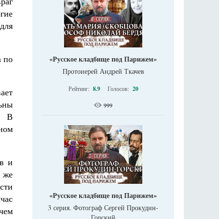
раг
огие
 для
а по
«Русское кладбище под Парижем»
Протоиерей Андрей Ткачев
Рейтинг:
8.9
Голосов:
20
вает
ьны
999
. В
нном
в и
к же
ести
«Русское кладбище под Парижем»
йчас
3 серия. Фотограф Сергей Прокудин-
 чем
Горский