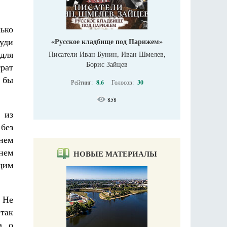
ько
уди
«Русское кладбище под Парижем»
 для
Писатели Иван Бунин, Иван Шмелев,
Борис Зайцев
рат
 бы
Рейтинг:
8.6
Голосов:
30
858
 из
без
чнем
енем
НОВЫЕ МАТЕРИАЛЫ
щим
 Не
 так
а, о