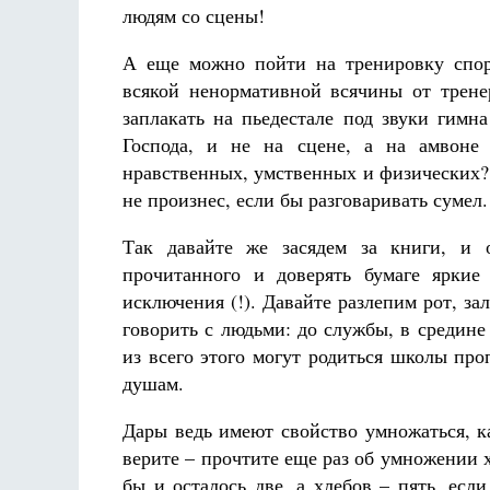
людям со сцены!
А еще можно пойти на тренировку спор
всякой ненормативной всячины от трене
заплакать на пьедестале под звуки гимн
Господа, и не на сцене, а на амвоне 
нравственных, умственных и физических?
не произнес, если бы разговаривать сумел.
Так давайте же засядем за книги, и 
прочитанного и доверять бумаге ярки
исключения (!). Давайте разлепим рот, з
говорить с людьми: до службы, в средин
из всего этого могут родиться школы пр
душам.
Дары ведь имеют свойство умножаться, к
верите – прочтите еще раз об умножении х
бы и осталось две, а хлебов – пять, есл