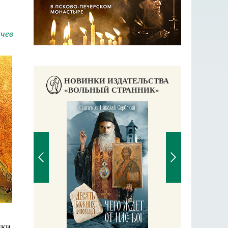
чев
НОВИНКИ ИЗДАТЕЛЬСТВА
«ВОЛЬНЫЙ СТРАННИК»
П
Е
аучись у
ики.