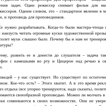
Роман Котов
ения задач. Один режиссер снимает фильм для ма
Как найти своё место в жизни
жиссеров. Одним словом, это – стандартное явление в 
Кирилл Мурышев
и, и проповедь для проповедников.
е нужно разрабатывать. Когда-то были мастера-чтецы 
 наизусть читать огромные куски художественной прозы
а полет мухи слышно было. Почему бы и нам не трениро
ратуры?
ему, развить ее и донести до слушателя – задача так
осфен с камешками во рту и Цицерон над речью в св
и.
оведей – у нас существует. Но существует по остаточн
юзе. Кое-что есть? – Этого хватит. А в это время рек
ез отдыха (все упорно тренируются, надо сказать), поли
нимаются своеобразной проповедью. Можно ли молчать в
ики сомневаются в своих возможностях. Они не увере