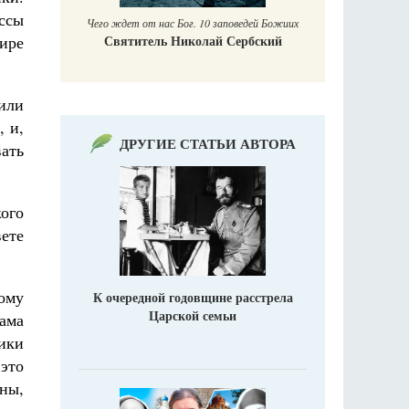
ссы
Чего ждет от нас Бог. 10 заповедей Божиих
мире
Святитель Николай Сербский
или
, и,
ДРУГИЕ СТАТЬИ АВТОРА
вать
ого
ете
ому
К очередной годовщине расстрела
Царской семьи
лама
тики
 это
ны,