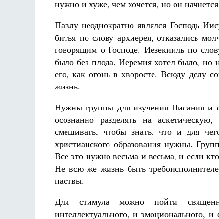
нужно и хуже, чем хочется, но он начнется
Павлу неоднократно являлся Господь Иис
битья по слову архиерея, отказались мо
говорящим о Господе. Иезекииль по слов
было без плода. Иеремия хотел было, но 
его, как огонь в хворосте. Всюду делу с
жизнь.
Нужны группы для изучения Писания и с
осознанно разделять на аскетическую,
смешивать, чтобы знать, что и для чег
христианского образования нужны. Гру
Все это нужно весьма и весьма, и если кт
Не всю же жизнь быть требоисполнителе
паствы.
Для стимула можно пойти священн
интеллектуального, и эмоционального, и