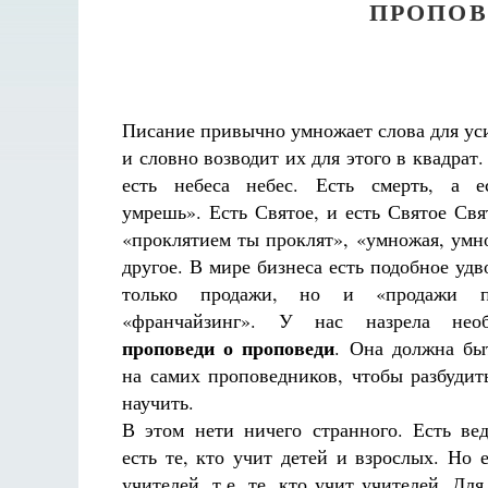
ПРОПОВ
Писание привычно умножает слова для ус
и словно возводит их для этого в квадрат. 
есть небеса небес. Есть смерть, а е
умрешь». Есть Святое, и есть Святое Свя
«проклятием ты проклят», «умножая, умн
другое. В мире бизнеса есть подобное удв
только продажи, но и «продажи пр
«франчайзинг». У нас назрела необ
проповеди о проповеди
. Она должна бы
на самих проповедников, чтобы разбудить
научить.
В этом нети ничего странного. Есть вед
есть те, кто учит детей и взрослых. Но 
учителей, т.е. те, кто учит учителей. Дл