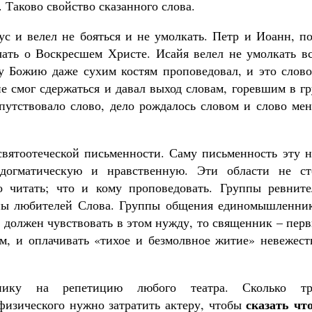
. Таково свойство сказанного слова.
ус и велел не бояться и не умолкать. Петр и Иоанн, п
лчать о Воскресшем Христе. Исайя велел не умолкать в
у Божию даже сухим костям проповедовал, и это слово
не смог сдержаться и давал выход словам, горевшим в г
опутствовало слово, дело рождалось словом и слово ме
вятоотеческой письменности. Саму письменность эту н
 догматическую и нравственную. Эти области не ст
о читать; что и кому проповедовать. Группы ревните
ппы любителей Слова. Группы общения единомышленник
о должен чувствовать в этом нужду, то священник – пер
м, и оплачивать «тихое и безмолвное житие» невежест
ику на репетицию любого театра. Сколько тр
сказать чт
 физического нужно затратить актеру, чтобы