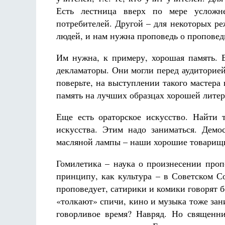
Разлуки не будет
Есть лестница вверх по мере усложн
Фредерика де Грааф
потребителей. Другой – для некоторых ре
людей, и нам нужна проповедь о проповед
Им нужна, к примеру, хорошая память. Е
декламаторы. Они могли перед аудиторией
поверьте, на выступлении такого мастер
память на лучших образцах хорошей лите
Еще есть ораторское искусство. Найти т
искусства. Этим надо заниматься. Дем
масляной лампы – наши хорошие товарищ
Гомилетика – наука о произнесении проп
принципу, как культура – в Советском Со
проповедует, сатирики и комики говорят б
«толкают» спичи, кино и музыка тоже за
говорливое время? Навряд. Но священн