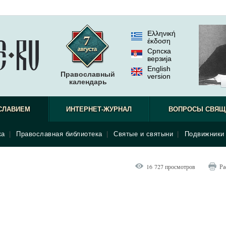
Ελληνική
έκδοση
Српска
верзиjа
English
Православный
version
календарь
СЛАВИЕМ
ИНТЕРНЕТ-ЖУРНАЛ
ВОПРОСЫ СВЯЩ
ка
|
Православная библиотека
|
Святые и святыни
|
Подвижники 
16 727 просмотров
Ра