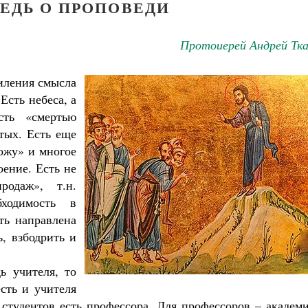
ЕДЬ О ПРОПОВЕДИ
Протоиерей Андрей Тка
иления смысла
Есть небеса, а
сть «смертью
тых. Есть еще
ожу» и многое
оение. Есть не
одаж», т.н.
ходимость в
ть направлена
, взбодрить и
ь учителя, то
есть и учителя
Великомученик Георгий Победоносец. Н
я студентов есть профессора. Для профессоров – академ
святого