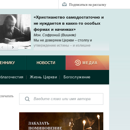
Подписаться на рассылку
«Христианство самодостаточно и
не нуждается в каких-то особых
формах и начинках»
Мон. Софроний (Вишняк)
Мы не доверяем Церкви – столпу и
утверждению истины – и излишне
оптимистично смотрим на человеческие
возможности познания.
ЕННИКУ
НОВОСТИ
МЕДИА
благочестия
|
Жизнь Церкви
|
Богослужение
спечатать