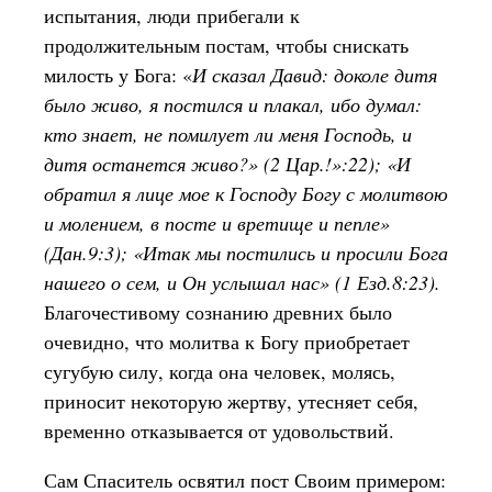
испытания, люди прибегали к
продолжительным постам, чтобы снискать
милость у Бога: «
И сказал Давид: доколе дитя
было живо, я постился и плакал, ибо думал:
кто знает, не помилует ли меня Господь, и
дитя останется живо?» (2 Цар.!»:22); «И
обратил я лице мое к Господу Богу с молитвою
и молением, в посте и вретище и пепле»
(Дан.9:3); «Итак мы постились и просили Бога
нашего о сем, и Он услышал нас» (1 Езд.8:23).
Благочестивому сознанию древних было
очевидно, что молитва к Богу приобретает
сугубую силу, когда она человек, молясь,
приносит некоторую жертву, утесняет себя,
временно отказывается от удовольствий.
Сам Спаситель освятил пост Своим примером: