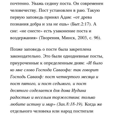
почтенно. Уважь седину поста. Он современен
человечеству. Пост установлен в раю. Такую
первую заповедь принял Адам: «от древа
познания добра и зла не ешь» (Быт.2:17). А
сие: «не снесте» есть узаконение поста и
воздержания» (Творения, Минск, 2003, с. 96).
Позже заповедь о посте была закреплена
законодательно. Это были однодневные посты,
приуроченные к определенным дням:
«И было
ко мне слово Господа Саваофа: так говорит
Господь Саваоф: пост четвертого месяца и
пост пятого, и пост седьмого, и пост
десятого соделается для дома Иудина
радостью и веселым торжеством; только
любите истину и мир» (Зах.8:18-19).
Когда же
отдельного человека или народ постигали