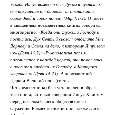
«Тогда Иисус возведен был Духом в пустыню,
для искушения от диавола, и, постившись
сорок дней и сорок ночей» (Мф.4:1-2).
О посте
в священных новозаветных книгах говорится
многократно:
«Когда они служили Господу и
постились, Дух Святый сказал: отделите Мне
Варнаву и Савла на дело, к которому Я призвал
их» (Деян.13:2); «Рукоположив же им
пресвитеров к каждой церкви, они помолились
с постом и предали их Господу, в Которого
уверовали» (Деян.14:23).
В новозаветной
Церкви Великий пост (святая
Четыредесятница) был установлен в образ
того поста, который совершил Иисус Христом
перед началом Своего общественного
служения. Рождественский пост также длится