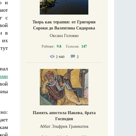
о и
вают
г с
Тверь как терапия: от Григория
вой
Сороки до Валентина Сидорова
и в
Оксана Головко
 их
Рейтинг:
9.8
Голосов:
147
 тут
2 640
2
нал
ыми
вой
жны
нно:
Память апостола Иакова, брата
Господня
ает
Аббат Эльфрик Грамматик
кам
кой