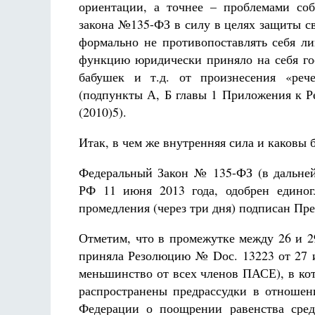
ориентации, а точнее – проблемами со
закона №135-ФЗ в силу в целях защиты с
формально не противопоставлять себя ли
функцию юридически приняло на себя гос
бабушек и т.д. от произнесения «реч
(подпункты А, Б главы 1 Приложения к
(2010)5).
Итак, в чем же внутренняя сила и каковы
Федеральный Закон № 135-ФЗ (в дальней
РФ 11 июня 2013 года, одобрен едино
промедления (через три дня) подписан Пр
Отметим, что в промежутке между 26 и 2
приняла Резолюцию № Dос. 13223 от 27 ию
меньшинство от всех членов ПАСЕ), в кот
распространены предрассудки в отноше
Федерации о поощрении равенства сред