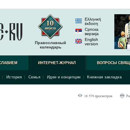
Ελληνική
έκδοση
Српска
верзиjа
English
Православный
version
календарь
СЛАВИЕМ
ИНТЕРНЕТ-ЖУРНАЛ
ВОПРОСЫ СВЯЩ
|
История
|
Семья
|
Идеи и концепции
|
Книжная закладка
18 579 просмотров
Ра