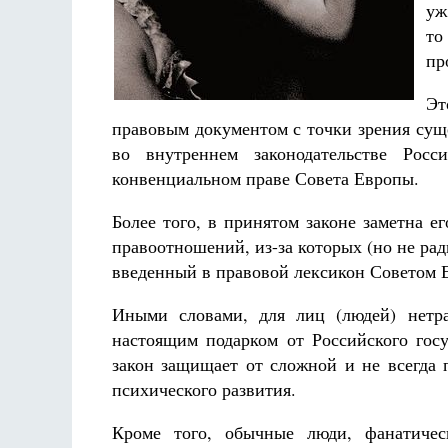
уж
то
пр
Эт
правовым документом с точки зрения сущ
во внутреннем законодательстве Рос
Разлуки не будет
Фредерика де Грааф
конвенциальном праве Совета Европы.
Более того, в принятом законе заметна 
правоотношений, из-за которых (но не рад
введенный в правовой лексикон Советом 
Иными словами, для лиц (людей) нетра
настоящим подарком от Российского госу
закон защищает от сложной и не всегда
психического развития.
Кроме того, обычные люди, фанатичес