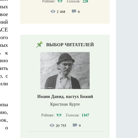
Рейтинг:
9.9
Голосов:
228
ных
2 468
6
вое
ний
ПАСЕ
ого
ВЫБОР ЧИТАТЕЛЕЙ
ных
ь к
вно
ить
р, с
или
Иоанн Давид, пастух Божий
опы
Кристиан Курте
ию,
Рейтинг:
9.9
Голосов:
1167
ок,
20 755
9
я о