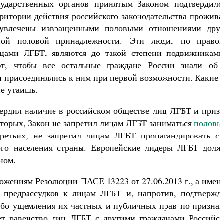
ударственных органов принятым Законом подтвердил
рритории действия российского законодательства прожи
, увлечены извращенными половыми отношениями дру
нной половой принадлежности. Эти люди, по право
цами ЛГБТ, являются до такой степени подвижникам
т, чтобы все остальные граждане России знали об
и присоединялись к ним при первой возможности. Какие
е утаишь.
вердил наличие в российском обществе лиц ЛГБТ и приз
вторых, Закон не запретил лицам ЛГБТ заниматься
полов
ретьих, не запретил лицам ЛГБТ пропагандировать с
ого населения страны. Европейские лидеры ЛГБТ дол
ном.
ложениям Резолюции ПАСЕ 13223 от 27.06.2013 г., а име
и предрассудков к лицам ЛГБТ и, напротив, подтвержд
ибо ущемления их частных и публичных прав по призна
ет равенство лиц ЛГБТ с другими гражданами Российс