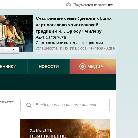
Подписаться на рассылку
Счастливые семьи: девять общих
черт согласно христианской
традиции и… Брюсу Фейлеру
Анна Сапрыкина
Соотнесем мои выводы с «рецептами
успешности» из книги Брюса Фейлера «Agile
в семье».
ЕННИКУ
НОВОСТИ
МЕДИА
спечатать