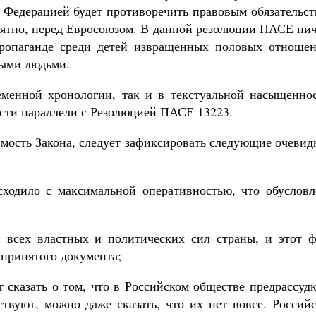
Федерацией будет противоречить правовым обязательст
ероятно, перед Евросоюзом. В данной резолюции ПАСЕ ни
 пропаганде среди детей извращенных половых отношен
ыми людьми.
еменной хронологии, так и в текстуальной насыщеннос
ести параллели с Резолюцией ПАСЕ 13223.
имость Закона, следует зафиксировать следующие очеви
сходило с максимальной оперативностью, что обусловл
 всех властных и политических сил страны, и этот ф
 принятого документа;
 сказать о том, что в Российском обществе предрассуд
вуют, можно даже сказать, что их нет вовсе. Российс