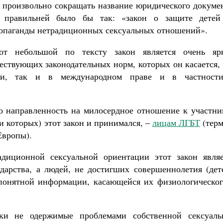
 произвольно сокращать название юридического докумен
 правильней было бы так: «закон о защите детей
опаганды нетрадиционных сексуальных отношений».
от небольшой по тексту закон является очень яр
ествующих законодательных норм, которых он касается,
Великомученик Георгий Победоносец. Н
святого
сии, так и в международном праве и в частност
Роман Котов
Как найти своё место в жизни
Кирилл Мурышев
его направленность на милосердное отношение к участн
и которых) этот закон и принимался, –
лицам ЛГБТ
(терм
Европы).
диционной сексуальной ориентации этот закон являе
дарства, а людей, не достигших совершеннолетия (дете
 понятной информации, касающейся их физиологическог
ки не одержимые проблемами собственной сексуаль