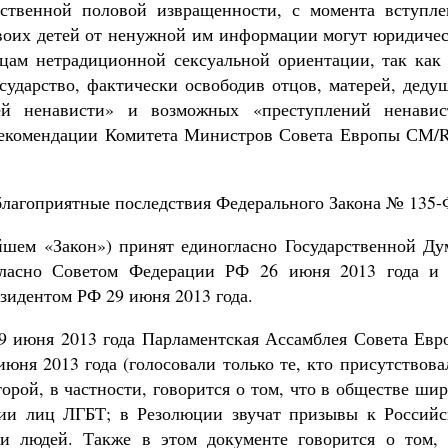
бственной половой извращенности, с момента вступле
воих детей от ненужной им информации могут юридичес
цам нетрадиционной сексуальной ориентации, так как 
ударство, фактически освободив отцов, матерей, дедуш
ей ненависти» и возможных «преступлений ненавис
 Рекомендации Комитета Министров Совета Европы СМ/
 благоприятные последствия Федерального Закона № 135-
шем «Закон») принят единогласно Государственной Ду
гласно Советом Федерации РФ 26 июня 2013 года и 
езидентом РФ 29 июня 2013 года.
9 июня 2013 года Парламентская Ассамблея Совета Евр
ня 2013 года (голосовали только те, кто присутствова
орой, в частности, говорится о том, что в обществе ши
нии лиц ЛГБТ; в Резолюции звучат призывы к Российс
и людей. Также в этом документе говорится о том, 