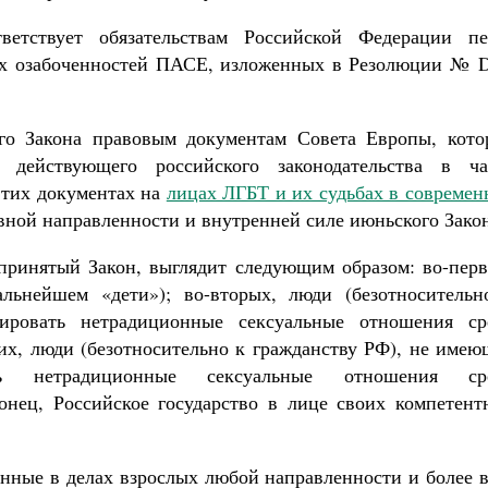
ветствует обязательствам Российской Федерации пе
сех озабоченностей ПАСЕ, изложенных в Резолюции № D
ого Закона правовым документам Совета Европы, кото
действующего российского законодательства в ча
этих документах на
лицах ЛГБТ и их судьбах в современ
лавной направленности и внутренней силе июньского Зако
принятый Закон, выглядит следующим образом: во-перв
льнейшем «дети»); во-вторых, люди (безотносительн
ировать нетрадиционные сексуальные отношения ср
их, люди (безотносительно к гражданству РФ), не имею
ь нетрадиционные сексуальные отношения ср
онец, Российское государство в лице своих компетент
енные в делах взрослых любой направленности и более 