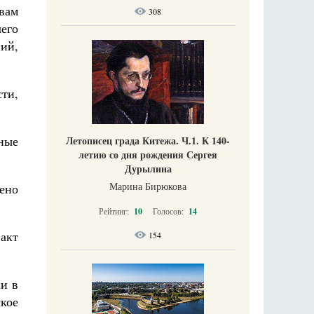
вам
308
чего
ий,
ти,
дные
Летописец града Китежа. Ч.1. К 140-
летию со дня рождения Сергея
Дурылина
Марина Бирюкова
ено
Рейтинг:
10
Голосов:
14
акт
154
ки в
кое