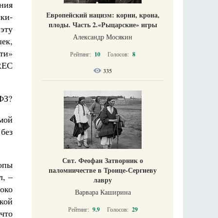
ния
Европейский нацизм: корни, крона,
ки-
плоды. Часть 2.«Рыцарские» игры
эту
Александр Мосякин
ек,
ти»
Рейтинг:
10
Голосов:
8
RЕС
335
ФЗ?
мой
без
Свт. Феофан Затворник о
опы
паломничестве в Троице-Сергиеву
л, –
лавру
роко
Варвара Каширина
кой
Рейтинг:
9.9
Голосов:
29
что