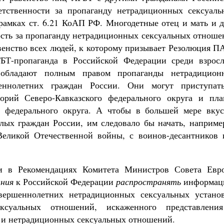
етственности за пропаганду нетрадиционных сексуаль
амках ст. 6.21 КоАП РФ. Многодетные отец и мать и д
сть за пропаганду нетрадиционных сексуальных отноше
авенство всех людей, к которому призывает Резолюция 
ГБТ-пропаганда в Российской Федерации среди взросл
обладают полным правом пропаганды нетрадицион
еннолетних граждан России. Они могут приступат
торий Северо-Кавказского федерального округа и пла
о федерального округа. А чтобы в большей мере вкус
слых граждан России, им следовало бы начать, наприме
Великой Отечественной войны, с воинов-десантников 
и в Рекомендациях Комитета Министров Совета Евр
ания
к Российской Федерации
распространять
информац
ершеннолетних нетрадиционных сексуальных установ
ексуальных отношений, искаженного представлени
 и нетрадиционных сексуальных отношений.