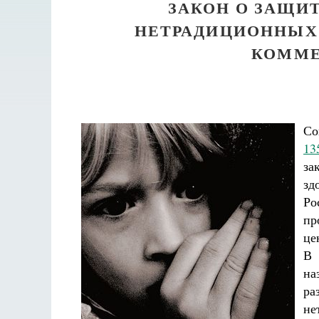
ЗАКОН О ЗАЩИ
НЕТРАДИЦИОННЫХ
КОММЕ
Со
13
за
зд
Ро
пр
це
В 
на
ра
не