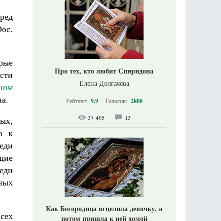
ред
ос.
рые
Про тех, кто любит Спиридона
сти
Елена Долгачёва
ном
на.
Рейтинг:
9.9
Голосов:
2800
37 495
13
ых,
о к
еди
щие
еди
ных
Как Богородица исцелила девочку, а
всех
потом пришла к ней домой