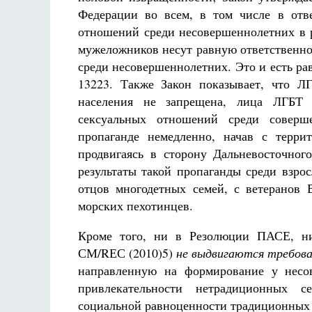
Федерации во всем, в том числе в отв
отношений среди несовершеннолетних в р
мужеложников несут равную ответственно
среди несовершеннолетних. Это и есть р
13223. Также Закон показывает, что Л
населения не запрещена, лица ЛГБТ 
сексуальных отношений среди соверш
пропаганде немедленно, начав с терри
продвигаясь в сторону Дальневосточног
результаты такой пропаганды среди взро
отцов многодетных семей, с ветеранов 
морских пехотинцев.
Кроме того, ни в Резолюции ПАСЕ, н
СМ/RЕС (2010)5)
не выдвигаются требов
направленную на формирование у несов
привлекательности нетрадиционных с
социальной равноценности традиционных