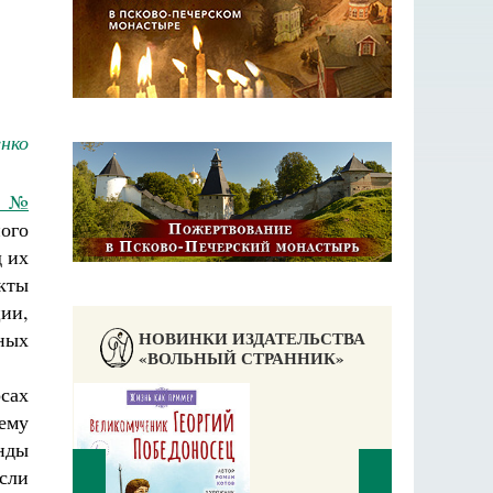
нко
н №
ого
 их
кты
ии,
НОВИНКИ ИЗДАТЕЛЬСТВА
ных
«ВОЛЬНЫЙ СТРАННИК»
сах
ему
нды
сли