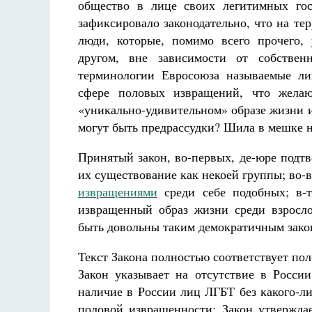
общество в лице своих легитимных гос
зафиксировало законодательно, что на те
люди, которые, помимо всего прочего
другом, вне зависимости от собстве
терминологии Евросоюза называемые ли
сфере половых извращений, что желаю
«уникально-удивительном» образе жизни 
могут быть предрассудки? Шила в мешке н
Принятый закон, во-первых, де-юре подт
их существование как некоей группы; во-
извращениями
среди себе подобных; в-т
извращенный образ жизни среди взросл
быть довольны таким демократичным зако
Текст Закона полностью соответствует по
Закон указывает на отсутствие в Росси
наличие в России лиц ЛГБТ без какого-л
половой извращенности; Закон утвержда