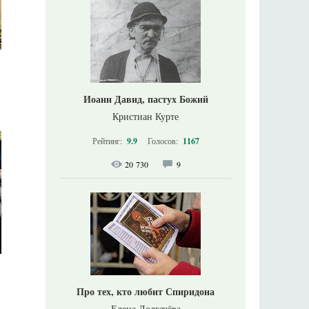
Иоанн Давид, пастух Божий
Кристиан Курте
Рейтинг:
9.9
Голосов:
1167
20 730
9
Про тех, кто любит Спиридона
Елена Долгачёва