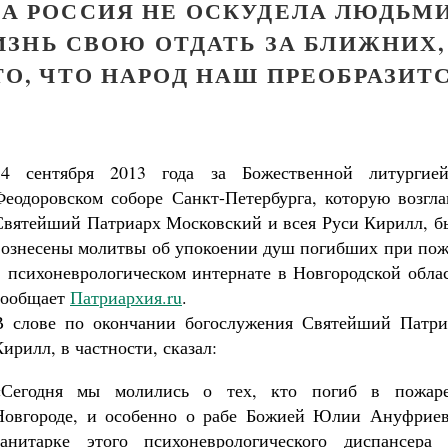
КА РОССИЯ НЕ ОСКУДЕЛА ЛЮДЬМИ
ЗНЬ СВОЮ ОТДАТЬ ЗА БЛИЖНИХ,
ТО, ЧТО НАРОД НАШ ПРЕОБРАЗИТ
14 сентября 2013 года за Божественной литургие
Феодоровском соборе Санкт-Петербурга, которую возгла
Святейший Патриарх Московский и всея Руси Кирилл, б
вознесены молитвы об упокоении душ погибших при пож
в психоневрологическом интернате в Новгородской обла
сообщает
Патриархия.ru
.
В слове по окончании богослужения Святейший Патри
Кирилл, в частности, сказал:
«Сегодня мы молились о тех, кто погиб в пожар
Новгороде, и особенно о рабе Божией Юлии Ануфриев
Великомученик Георгий Победоносец. Н
санитарке этого психоневрологического диспансера 
святого