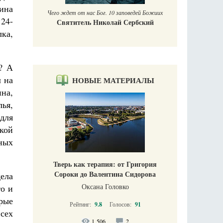
ина
Чего ждет от нас Бог. 10 заповедей Божиих
 24-
Святитель Николай Сербский
ка,
? А
л на
НОВЫЕ МАТЕРИАЛЫ
на,
лья,
для
кой
тных
Тверь как терапия: от Григория
Сороки до Валентина Сидорова
ела
Оксана Головко
то и
орые
Рейтинг:
9.8
Голосов:
91
сех
1 506
2