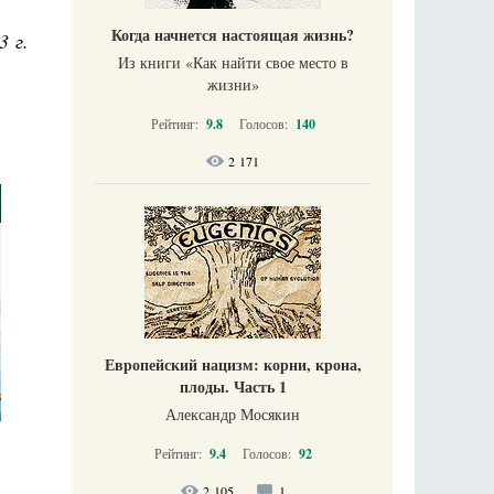
Когда начнется настоящая жизнь?
3 г.
Из книги «Как найти свое место в
жизни​»
Рейтинг:
9.8
Голосов:
140
2 171
Европейский нацизм: корни, крона,
плоды. Часть 1
Александр Мосякин
Рейтинг:
9.4
Голосов:
92
2 105
1