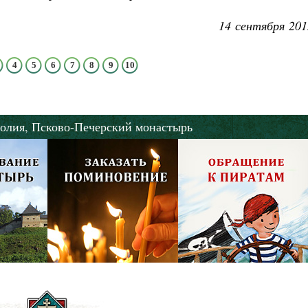
14 сентября 201
4
5
6
7
8
9
10
олия,
Псково-Печерский монастырь