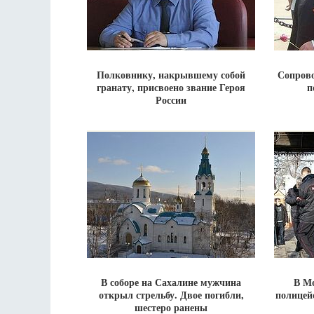
Полковнику, накрывшему собой
Сопрово
гранату, присвоено звание Героя
п
России
В соборе на Сахалине мужчина
В М
открыл стрельбу. Двое погибли,
полицей
шестеро ранены