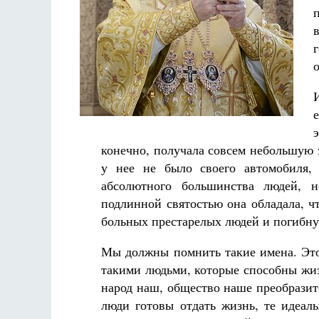
Разлуки не будет
Фредерика де Грааф
конечно, получала совсем небольшую з
у нее не было своего автомобиля,
абсолютного большинства людей, н
подлинной святостью она обладала, ч
больных престарелых людей и погибну
Мы должны помнить такие имена. Это 
такими людьми, которые способны жизн
народ наш, общество наше преобразитс
люди готовы отдать жизнь, те идеал