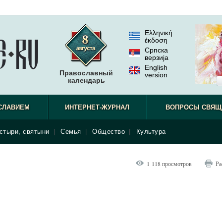
Ελληνική
έκδοση
Српска
верзиjа
English
Православный
version
календарь
СЛАВИЕМ
ИНТЕРНЕТ-ЖУРНАЛ
ВОПРОСЫ СВЯЩ
стыри, святыни
|
Семья
|
Общество
|
Культура
1 118 просмотров
Ра