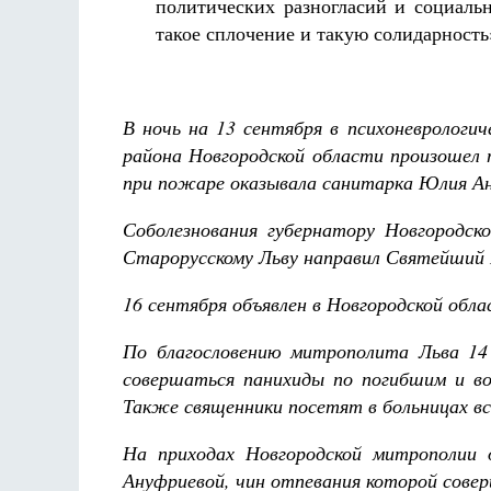
политических разногласий и социаль
такое сплочение и такую солидарность
В ночь на 13 сентября в психоневрологи
района Новгородской области произошел 
при пожаре оказывала санитарка Юлия Ану
Соболезнования губернатору Новгородс
Старорусскому Льву направил Святейший 
16 сентября объявлен в Новгородской обл
По благословению митрополита Льва 14
совершаться панихиды по погибшим и в
Также священники посетят в больницах в
На приходах Новгородской митрополии 
Ануфриевой, чин отпевания которой сове