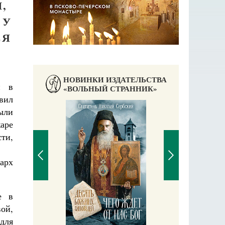
,
 У
СЯ
НОВИНКИ ИЗДАТЕЛЬСТВА
й в
«ВОЛЬНЫЙ СТРАННИК»
вил
ыли
аре
сти,
арх
е в
П
ой,
Е
аучись у
для