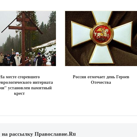
На месте сгоревшего
Россия отмечает день Героев
еврологического интерната
Отечества
чи" установлен памятный
крест
 на рассылку Православие.Ru