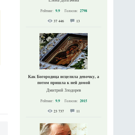
Рейтинг:
9.9
Голосов:
2798
37 446
13
Как Богородица исцелила девочку, а
потом пришла к ней домой
Дмитрий Злодорев
Рейтинг:
9.9
Голосов:
2015
23 737
11