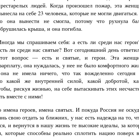
престарелых людей. Когда произошел пожар, эта женщ
Роман Котов
Как найти своё место в жизни
вынесла на себе 23 человека, которые не могли двигаться.
Кирилл Мурышев
го она вынести не смогла, потому что рухнула бал
обрушилась крыша, и она погибла.
Иногда мы спрашиваем себя: а есть ли среди нас герои
есть ли среди нас святые? Вот сегодняшний день ответи
этот вопрос — есть и святые, и герои. Эта женщи
арплату, она нуждалась, у нее не было комфортного жи
 она не имела ничего, что так вожделенно сегодня 
о какой же внутренней силой, какой добротой, ка
тобы, рискуя жизнью, на себе вытаскивать этих несчас
ть вместе с ними!
имена героев, имена святых. И покуда Россия не оскуд
ь свою отдать за ближних, у нас есть надежда на то, ч
я, и вернутся в нашу жизнь те высокие идеалы, за кот
ы, которые способны реально сплотить нацию поверх в