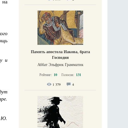
 на
ого
ощь
Память апостола Иакова, брата
Господня
у и
Аббат Эльфрик Грамматик
Рейтинг:
10
Голосов:
131
1 379
4
дут
ре.
 Ю.