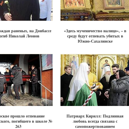
ждая раненых, на Донбассе
«Здесь мученичество налицо», – в
огиб Николай Леонов
среду будут отпевать убитых в
Южно-Сахалинске
оскве прошло отпевание
Патриарх Кирилл: Подлинная
ского, погибшего в школе №
любовь всегда связана с
263
самопожертвованием