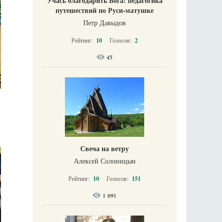
Учась благодарить Бога: педагогика
путешествий по Руси-матушке
Петр Давыдов
Рейтинг:
10
Голосов:
2
45
Свеча на ветру
Алексей Солоницын
Рейтинг:
10
Голосов:
151
1 691