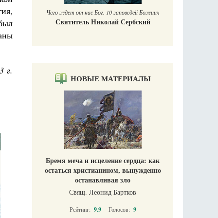
ия,
Чего ждет от нас Бог. 10 заповедей Божиих
Святитель Николай Сербский
был
аны
3 г.
НОВЫЕ МАТЕРИАЛЫ
Бремя меча и исцеление сердца: как
остаться христианином, вынужденно
останавливая зло
Свящ. Леонид Бартков
Рейтинг:
9.9
Голосов:
9