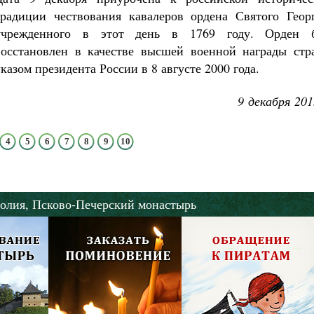
Роман Котов
традиции чествования кавалеров ордена Святого Георг
Как найти своё место в жизни
учрежденного в этот день в 1769 году. Орден 
Кирилл Мурышев
восстановлен в качестве высшей военной награды стр
указом президента России в 8 августе 2000 года.
9 декабря 201
4
5
6
7
8
9
10
олия,
Псково-Печерский монастырь