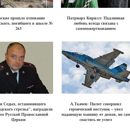
оскве прошло отпевание
Патриарх Кирилл: Подлинная
ского, погибшего в школе №
любовь всегда связана с
263
самопожертвованием
 Седых, остановившего
А.Ткачев: Пилот совершил
одского стрелка", наградили
героический поступок – увел
ом Русской Православной
падающую машину от домов, но са
Церкви
спастись не успел