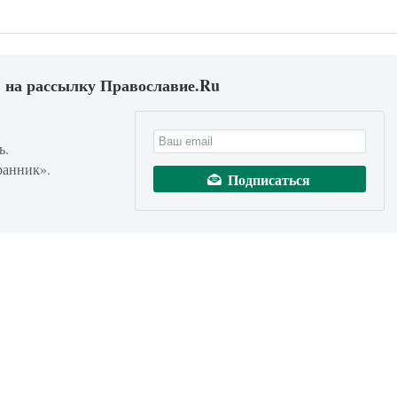
 на рассылку Православие.Ru
ь.
ранник».