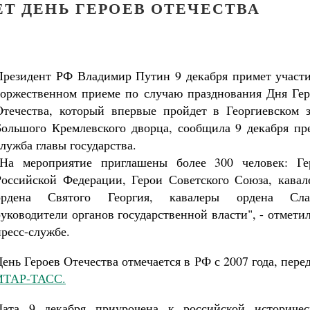
Т ДЕНЬ ГЕРОЕВ ОТЕЧЕСТВА
Президент РФ Владимир Путин 9 декабря примет участи
торжественном приеме по случаю празднования Дня Гер
Отечества, который впервые пройдет в Георгиевском з
Большого Кремлевского дворца, сообщила 9 декабря пре
служба главы государства.
"На мероприятие приглашены более 300 человек: Ге
Российской Федерации, Герои Советского Союза, кавал
ордена Святого Георгия, кавалеры ордена Сла
руководители органов государственной власти", - отмети
пресс-службе.
День Героев Отечества отмечается в РФ с 2007 года, пере
ИТАР-ТАСС.
Великомученик Георгий Победоносец. Н
Дата 9 декабря приурочена к российской историчес
святого