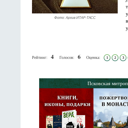
Разлуки не будет
Фредерика де Грааф
Фото: Архив ИТАР-ТАСС
4
6
Рейтинг:
Голосов:
Оценка:
1
2
3
Псковская митроп