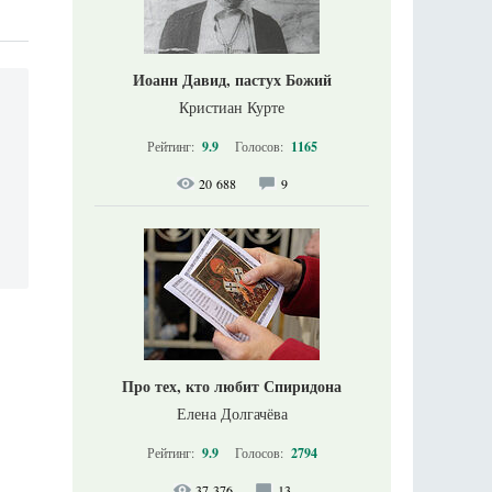
Иоанн Давид, пастух Божий
Кристиан Курте
Рейтинг:
9.9
Голосов:
1165
20 688
9
Про тех, кто любит Спиридона
Елена Долгачёва
Рейтинг:
9.9
Голосов:
2794
37 376
13