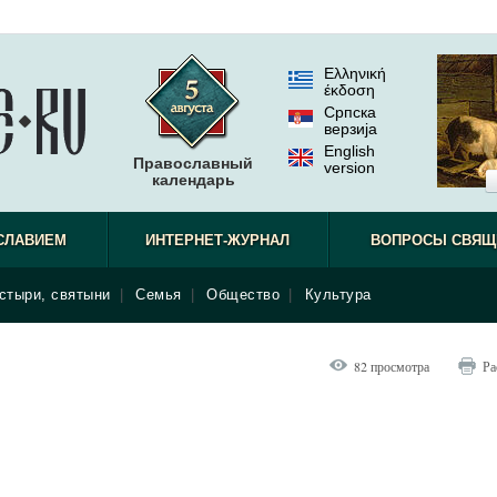
Ελληνική
έκδοση
Српска
верзиjа
English
Православный
version
календарь
СЛАВИЕМ
ИНТЕРНЕТ-ЖУРНАЛ
ВОПРОСЫ СВЯЩ
стыри, святыни
|
Семья
|
Общество
|
Культура
82 просмотра
Ра