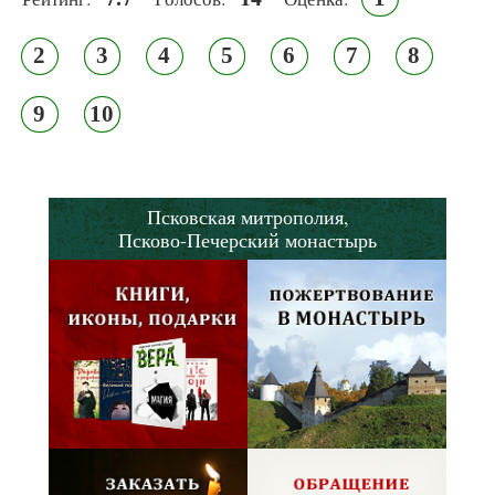
2
3
4
5
6
7
8
9
10
Псковская митрополия,
Псково-Печерский монастырь