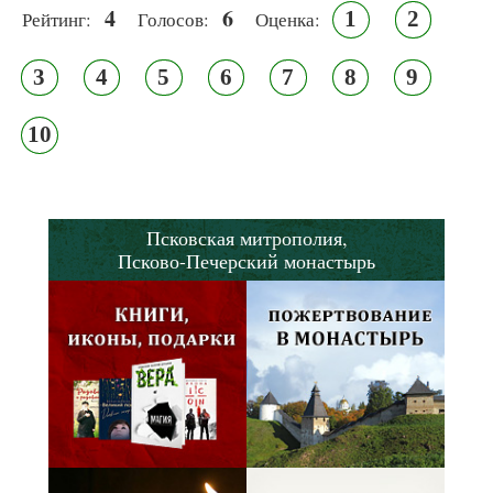
4
6
1
2
Рейтинг:
Голосов:
Оценка:
3
4
5
6
7
8
9
10
Псковская митрополия,
Псково-Печерский монастырь