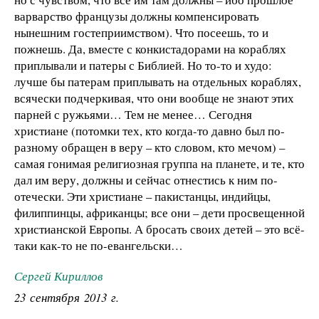
варварство французы должны компенсировать
нынешним гостеприимством). Что посеешь, то и
пожнешь. Да, вместе с конкистадорами на кораблях
приплывали и патеры с Библией. Но то-то и худо:
лучше бы патерам приплывать на отдельных кораблях,
всячески подчеркивая, что они вообще не знают этих
парней с ружьями… Тем не менее… Сегодня
христиане (потомки тех, кто когда-то давно был по-
разному обращен в веру – кто словом, кто мечом) –
самая гонимая религиозная группа на планете, и те, кто
дал им веру, должны и сейчас отнестись к ним по-
отечески. Эти христиане – пакистанцы, индийцы,
филиппинцы, африканцы; все они – дети просвещенной
христианской Европы. А бросать своих детей – это всё-
таки как-то не по-евангельски…
Сергей Кириллов
23 сентября 2013 г.