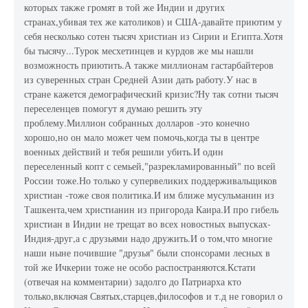
которых также громят в той же Индии и других
странах,убивая тех же католиков) и США-давайте приютим у
себя несколько сотен тысяч христиан из Сирии и Египта.Хотя
бы тысячу...Турок месхетинцев и курдов же мы нашли
возможность приютить.А также миллионам гастарбайтеров
из суверенных стран Средней Азии дать работу.У нас в
стране кажется демографический кризис?Ну так сотни тысяч
переселенцев помогут я думаю решить эту
проблему.Миллион собранных долларов -это конечно
хорошо,но он мало может чем помочь,когда ты в центре
военных действий и тебя решили убить.И один
переселенный копт с семьей,"разрекламированный" по всей
России тоже.Но только у супервеликих поддерживальщиков
христиан -тоже своя политика.И им ближе мусульманин из
Ташкента,чем христианин из пригорода Каира.И про гибель
христиан в Индии не трещат во всех новостных выпусках-
Индия-друг,а с друзьями надо дружить.И о том,что многие
наши ныне почившие "друзья" были спонсорами лесных в
той же Ичкерии тоже не особо распостраняются.Кстати
(отвечая на комментарии) задолго до Патриарха кто
только,включая Святых,старцев,философов и т.д не говорил о