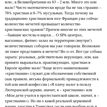
млн.; в Великобритании из 63 – 2 млн. Много это или
мало? Чисто математически вроде бы не так страшно –
76% христиан и 6–7% мусульман. Тогда почему на
традиционно христианском юге Франции уже сейчас
количество мечетей превышает количество
христианских храмов? Причем многие из этих мечетей
– бывшие костелы и кирхи… О SPA-центрах,
магазинах, фитнес-залах на территории (внутри!)
величественных соборов мы уже говорили. Возможно
ли такое представить в мечети? Во-о-от. Вот где собака
зарыта: реальных, действительно верующих, или, как
принято выражаться, практикующих, христиан в
Европе крайне мало! Чаще всего наименование
«христианин» служит для обозначения собственной
(как правило, весьма формальной) принадлежности к
той или иной конфессии («Я плачу налог в пользу
Лютеранской церкви, значит, я – христианин» или
«Мои дети учатся в протестантской школе, значит, я –
христианин»). Но ни о какой реальной церковной
жизни, участии в Таинствах (если они вообще есть в