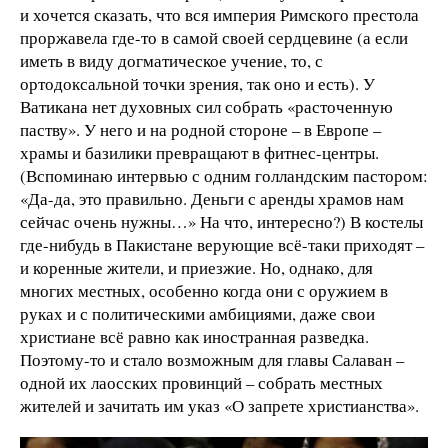
и хочется сказать, что вся империя Римского престола
проржавела где-то в самой своей сердцевине (а если
иметь в виду догматическое учение, то, с
ортодоксальной точки зрения, так оно и есть). У
Ватикана нет духовных сил собрать «расточенную
паству». У него и на родной стороне – в Европе –
храмы и базилики превращают в фитнес-центры.
(Вспоминаю интервью с одним голландским пастором:
«Да-да, это правильно. Деньги с аренды храмов нам
сейчас очень нужны…» На что, интересно?) В костелы
где-нибудь в Пакистане верующие всё-таки приходят –
и коренные жители, и приезжие. Но, однако, для
многих местных, особенно когда они с оружием в
руках и с политическими амбициями, даже свои
христиане всё равно как иностранная разведка.
Поэтому-то и стало возможным для главы Салаван –
одной их лаосских провинций – собрать местных
жителей и зачитать им указ «О запрете христианства».