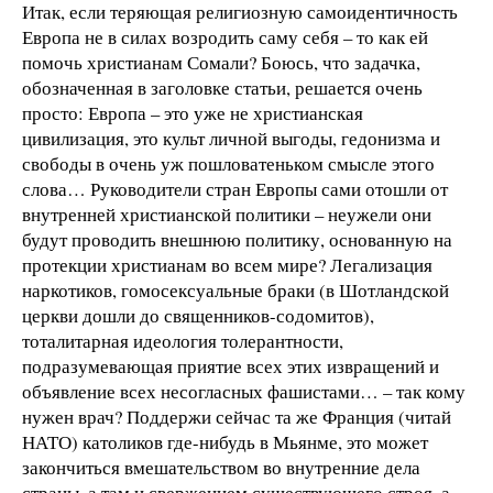
Итак, если теряющая религиозную самоидентичность
Европа не в силах возродить саму себя – то как ей
помочь христианам Сомали? Боюсь, что задачка,
обозначенная в заголовке статьи, решается очень
просто: Европа – это уже не хр
истианская
цивилизация, это культ личной выгоды, гедонизма и
свободы в очень уж пошловатеньком смысле этого
слова… Руководители стран Европы сами отошли от
внутренней христианской политики – неужели они
будут проводить внешнюю политику, основанную на
протекции христианам во всем мире? Легализация
наркотиков, гомосексуальные браки (в Шотландской
церкви дошли до священников-содомитов),
тоталитарная идеология толерантности,
подразумевающая приятие всех этих извращений и
объявление всех несогласных фашистами… – так кому
нужен врач? Поддержи сейчас та же Франция (читай
НАТО) католиков где-нибудь в Мьянме, это может
закончиться вмешательством во внутренние дела
страны, а там и свержением существующего строя, а