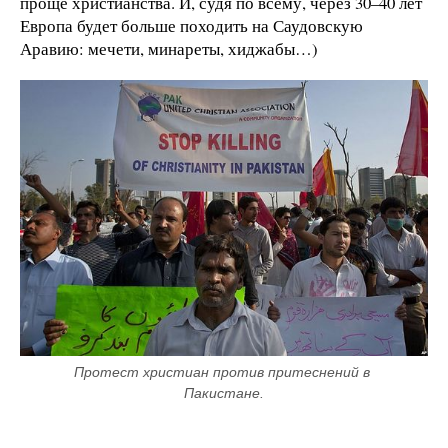
проще христианства. И, судя по всему, через 30–40 лет
Европа будет больше походить на Саудовскую
Аравию: мечети, минареты, хиджабы…)
Протест христиан против притеснений в 
Пакистане.