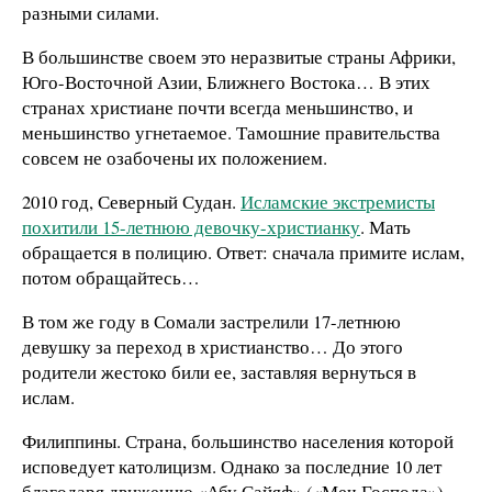
разными силами.
В большинстве своем это неразвитые страны Африки,
Юго-Восточной Азии, Ближнего Востока… В этих
странах христиане почти всегда меньшинство, и
меньшинство угнетаемое. Тамошние правительства
совсем не озабочены их положением.
2010 год, Северный Судан.
Исламские экстремисты
похитили 15-летнюю девочку-христианку
. Мать
обращается в полицию. Ответ: сначала примите ислам,
потом обращайтесь…
В том же году в Сомали застрелили 17-летнюю
девушку за переход в христианство… До этого
родители жестоко били ее, заставляя вернуться в
ислам.
Филиппины. Страна, большинство населения которой
исповедует католицизм. Однако за последние 10 лет
благодаря движению «Абу Сайяф» («Меч Господа»)