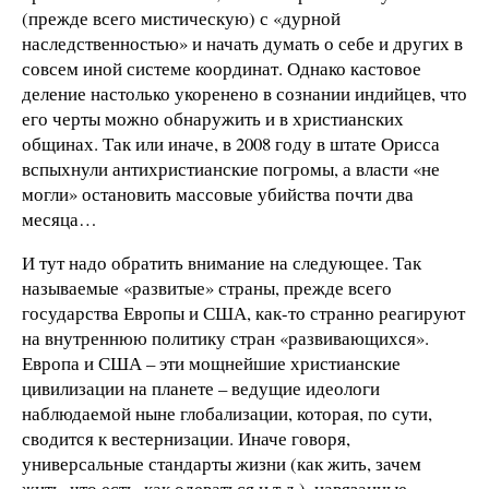
(прежде всего мистическую) с «дурной
наследственностью» и начать думать о себе и других в
совсем иной системе координат. Однако кастовое
деление настолько укоренено в сознании индийцев, что
его черты можно обнаружить и в христианских
общинах. Так или иначе, в 2008 году в штате Орисса
вспыхнули антихристианские погромы, а власти «не
могли» остановить массовые убийства почти два
месяца…
И тут надо обратить внимание на следующее. Так
называемые «развитые» страны, прежде всего
государства Европы и США, как-то странно реагируют
на внутреннюю политику стран «развивающихся».
Европа и США – эти мощнейшие христианские
цивилизации на планете – ведущие идеологи
наблюдаемой ныне глобализации, которая, по сути,
сводится к вестернизации. Иначе говоря,
универсальные стандарты жизни (как жить, зачем
жить, что есть, как одеваться и т.д.), навязанные