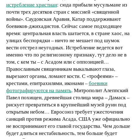
истребление христиан
: сюда прибыли мусульмане из
почти трех десятков стран с миссией «священной
войны». Саудовская Аравия, Катар поддерживают
боевиков-джихадистов. Сейчас самое подходящее
время: центральная власть шатается, в стране хаос, на
улицах беспорядки – ничто не мешает под шумок
вести отстрел неугодных. Истребление ведется вот
именно что по религиозному признаку, тут дело не в
том, с кем ты – с Асадом или с оппозицией…
Православным священникам выкалывают глаза,
вырезают органы, ломают кости. С «трофеями» –
крестами, епитрахилями, иконами –
боевики
фотографируются на память
. Митрополит Алеппский
Павел похищен, древнейшая столица мира – Дамаск –
рискует превратиться в крупнейший музей руин под
открытым небом… Евросоюз требует ужесточения
санкций против режима Асада, США уже официально
не воспринимают его главой государства. Чем дольше
будет длиться нестабильность, тем больше будет