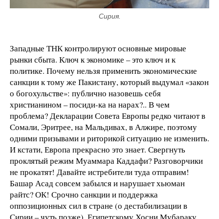
Сирия.
Западные ТНК контролируют основные мировые
рынки сбыта. Ключ к экономике – это ключ и к
политике. Почему нельзя применить экономические
санкции к тому же Пакистану, который выдумал «закон
о богохульстве»: публично назовешь себя
христианином – посиди-ка на нарах?.. В чем
проблема? Декларации Совета Европы редко читают в
Сомали, Эритрее, на Мальдивах, в Алжире, поэтому
одними призывами и риторикой ситуацию не изменить.
И кстати, Европа прекрасно это знает. Свергнуть
проклятый режим Муаммара Каддафи? Разговорчики
не прокатят! Давайте истребители туда отправим!
Башар Асад совсем забылся и нарушает хьюман
райтс? ОК! Срочно санкции и поддержка
оппозиционных сил в стране (о дестабилизации в
Сирии – чуть позже). Египетскому Хосни Мубараку