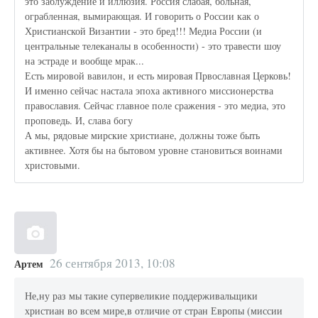
это заблуждение и иллюзия. Россия слабая, больная,
ограбленная, вымирающая. И говорить о России как о
Христианской Византии - это бред!!! Медиа России (и
центральные телеканалы в особенности) - это травести шоу
на эстраде и вообще мрак...
Есть мировой вавилон, и есть мировая Првославная Церковь!
И именно сейчас настала эпоха активного миссионерства
православия. Сейчас главное поле сражения - это медиа, это
проповедь. И, слава богу
А мы, рядовые мирские христиане, должны тоже быть
активнее. Хотя бы на бытовом уровне становиться воинами
христовыми.
26 сентября 2013, 10:08
Артем
Не,ну раз мы такие супервеликие поддерживальщики
христиан во всем мире,в отличие от стран Европы (миссии