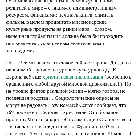
если можно так выразиться, самой «успешной»
религией в мире – с таким-то административным
ресурсом, финансами: печатать книги, снимать
фильмы, в целом продвигать миссионерские
культурные продукты на рынки мира – словом,
нынешняя глобализация должна была бы проходить
под знаменем, украшенным евангельскими
заповедями…
Но… Все мы знаем, что такое сейчас Европа. Да-да, на
невидимой глубине, на уровне культурного ДНК
Европа всё еще
христианская цивилизация
(особенно в
сравнении с любой другой мировой цивилизацией). Но
на уровне фактов реальной жизни – мягко говоря, не
помнящая родства… Социологические опросы не
могут не радовать: Pew Research Center сообщает, что
76% населения Европы – христиане. Это большой
процент. Много говорят об исламизации Старого света
– в числах это выглядит так: во Франции из 63 млн.
жителей – 5 млн. мусульмане; в Германии из 81 млн. – 4