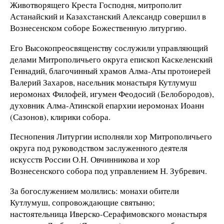
Животворящего Креста Господня, митрополит
Астанайский и Казахстанский Александр совершил в
Вознесенском соборе Божественную литургию.
Его Высокопреосвященству сослужили управляющий
делами Митрополичьего округа епископ Каскеленский
Геннадий, благочинный храмов Алма-Аты протоиерей
Валерий Захаров, насельник монастыря Кутлумуш
иеромонах Филофей, игумен Феодосий (Белобородов),
духовник Алма-Атинской епархии иеромонах Иоанн
(Сазонов), клирики собора.
Песнопения Литургии исполняли хор Митрополичьего
округа под руководством заслуженного деятеля
искусств России О.Н. Овчинникова и хор
Вознесенского собора под управлением Н. Зубревич.
За богослужением молились: монахи обители
Кутлумуш, сопровождающие святыню;
настоятельница Иверско-Серафимовского монастыря