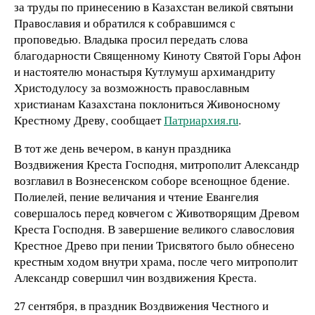
за труды по принесению в Казахстан великой святыни
Православия и обратился к собравшимся с
проповедью. Владыка просил передать слова
благодарности Священному Киноту Святой Горы Афон
и настоятелю монастыря Кутлумуш архимандриту
Христодулосу за возможность православным
христианам Казахстана поклониться Живоносному
Крестному Древу, сообщает
Патриархия.ru
.
В тот же день вечером, в канун праздника
Воздвижения Креста Господня, митрополит Александр
возглавил в Вознесенском соборе всенощное бдение.
Полиелей, пение величания и чтение Евангелия
совершалось перед ковчегом с Животворящим Древом
Креста Господня. В завершение великого славословия
Крестное Древо при пении Трисвятого было обнесено
крестным ходом внутри храма, после чего митрополит
Александр совершил чин воздвижения Креста.
27 сентября, в праздник Воздвижения Честного и