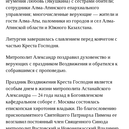
игумения Любовь (Якушкина) с сестрами обители;
сотрудники Алма-Атинского епархиального
управления; многочисленные верующие — жители и
гости Алма-Аты, паломники из городов и сел Алма-
Атинской области и Южного Казахстана.
Литургия завершилась славлением перед ковчегом с
частью Креста Господня.
Митрополит Александр поздравил духовенство и
верующих с праздником Воздвижения и обратился к
собравшимся с проповедью.
Праздник Воздвижения Креста Господня является
особым днем в жизни митрополита Астанайского
Александра — 24 года назад в Богоявленском
кафедральном соборе г. Москвы состоялась
епископская хиротония владыки. По благословению
приснопамятного Святейшего Патриарха Пимена ее
возглавил постоянный член Священного Синода
митрополит Ростовский и Новочеркасский Владимир