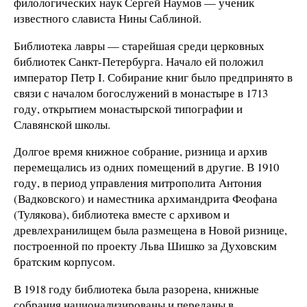
филологических наук Сергей Наумов — ученик
известного слависта Нины Саблиной.
Библиотека лавры — старейшая среди церковных
библиотек Санкт-Петербурга. Начало ей положил
император Петр I. Собирание книг было предпринято в
связи с началом богослужений в монастыре в 1713
году, открытием монастырской типографии и
Славянской школы.
Долгое время книжное собрание, ризница и архив
перемещались из одних помещений в другие. В 1910
году, в период управления митрополита Антония
(Вадковского) и наместника архимандрита Феофана
(Тулякова), библиотека вместе с архивом и
древлехранилищем была размещена в Новой ризнице,
построенной по проекту Льва Шишко за Духовским
братским корпусом.
В 1918 году библиотека была разорена, книжные
собрания национализированы и переданы в