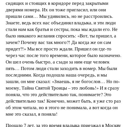
сидящих и стоящих в коридоре перед закрытыми
дверями номера. Их он тоже пригласил, или они
пришли сами… Мы удивились, но не расстроились.
Знаете, ведь всех нас объединял владыка, и эти люди
стали нам как братья и сестры, пока мы ждали его. Не
было никакого желания спросить: «Вот, ты пришел, а
зачем? Почему вас так много?! Да когда же он сам
придет?!» Мы все просто ждали. Пришел он где-то
через час после того времени, которое было назначено.
Он шел очень быстро, а сзади за ним еще человек
пять… Потом люди стали заходить в номер. Мы были
последними. Когда подошла наша очередь, и мы
зашли, он мне сказал: «Знаешь, я не богослов… Но по-
моему, Тайна Святой Троицы – это любовь!» И я сразу
поняла, что это действительно так, понимаете? Это
действительно так! Конечно, может быть, я уже сто раз
об этом читала, но я этого не понимала, а вот когда он
мне это сказал, я поняла!
Прошло 7 лет, за это время владыка приезжал в Москву