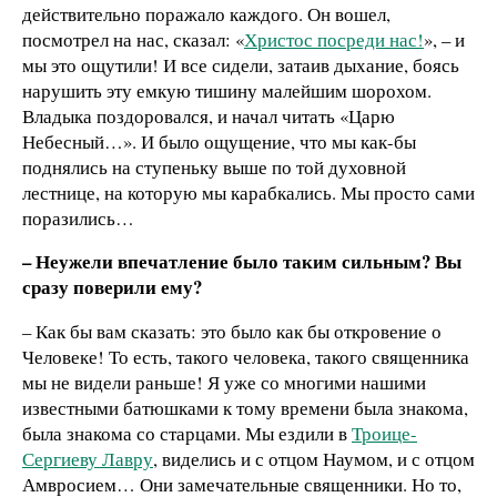
действительно поражало каждого. Он вошел,
посмотрел на нас, сказал: «
Христос посреди нас!
», – и
мы это ощутили! И все сидели, затаив дыхание, боясь
нарушить эту емкую тишину малейшим шорохом.
Владыка поздоровался, и начал читать «Царю
Небесный…». И было ощущение, что мы как-бы
поднялись на ступеньку выше по той духовной
лестнице, на которую мы карабкались. Мы просто сами
поразились…
– Неужели впечатление было таким сильным? Вы
сразу поверили ему?
– Как бы вам сказать: это было как бы откровение о
Человеке! То есть, такого человека, такого священника
мы не видели раньше! Я уже со многими нашими
известными батюшками к тому времени была знакома,
была знакома со старцами. Мы ездили в
Троице-
Сергиеву Лавру
, виделись и с отцом Наумом, и с отцом
Амвросием… Они замечательные священники. Но то,