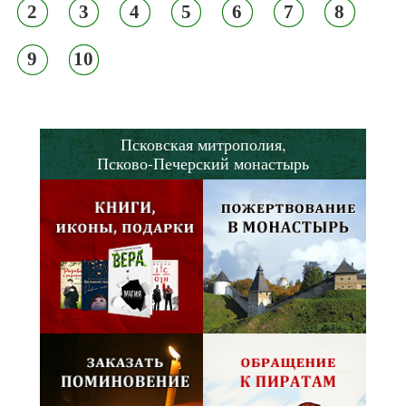
2
3
4
5
6
7
8
9
10
Псковская митрополия,
Псково-Печерский монастырь