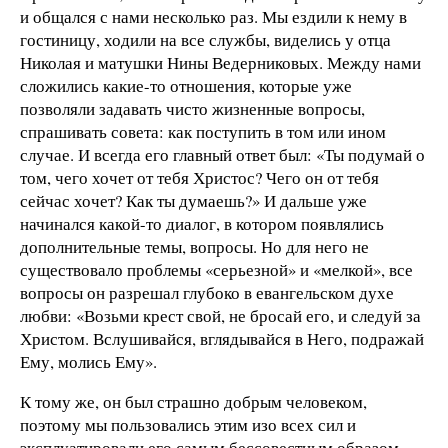
и общался с нами несколько раз. Мы ездили к нему в
гостиницу, ходили на все службы, виделись у отца
Николая и матушки Нины Ведерниковых. Между нами
сложились какие-то отношения, которые уже
позволяли задавать чисто жизненные вопросы,
спрашивать совета: как поступить в том или ином
случае. И всегда его главный ответ был: «Ты подумай о
том, чего хочет от тебя Христос? Чего он от тебя
сейчас хочет? Как ты думаешь?» И дальше уже
начинался какой-то диалог, в котором появлялись
дополнительные темы, вопросы. Но для него не
существовало проблемы «серьезной» и «мелкой», все
вопросы он разрешал глубоко в евангельском духе
любви: «Возьми крест свой, не бросай его, и следуй за
Христом. Вслушивайся, вглядывайся в Него, подражай
Ему, молись Ему».
К тому же, он был страшно добрым человеком,
поэтому мы пользовались этим изо всех сил и
эксплуатировали его самым бессовестным образом.