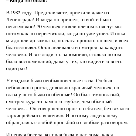
– Когда это было?
В 1982 году. Представляете, приехали даже из
Ленинграда! И когда он пришел, то войти было
невозможно! 70 человек стояли плечом к плечу: мы
потом как-то пересчитали, когда он уже ушел. И пока
мы дошли до комнаты, полчаса прошло: он шел, и всех
благословлял. Останавливался и смотрел на каждого
человека. И все люди это запомнили, столько потом
было воспоминаний, даже у тех, кто видел его всего
один раз!
У владыки были необыкновенные глаза. Он был
небольшого роста, довольно красивый человек, но
глаза у него были особенные! Он был темноглазый,
смотрел куда-то намного глубже, чем обычный
человек… Он совершенно просто себя вел, без всякого
«архиерейского величия». И поэтому люди к нему
обращались с любой просьбой и с любым разговором.
И первая беседа, которая была у нас дома, как я