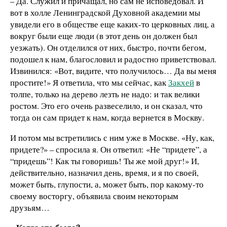
– Да. Служил и причащал, но сам не исповедовал. И
вот в холле Ленинградской Духовной академии мы
увидели его в обществе еще каких-то церковных лиц, а
вокруг были еще люди (в этот день он должен был
уезжать). Он отделился от них, быстро, почти бегом,
подошел к нам, благословил и радостно приветствовал.
Извинился: «Вот, видите, что получилось… Да вы меня
простите!» Я ответила, что мы сейчас, как
Закхей
в
толпе, только на дерево лезть не надо: и так велики
ростом. Это его очень развеселило, и он сказал, что
тогда он сам придет к нам, когда вернется в Москву.
И потом мы встретились с ним уже в Москве. «Ну, как,
придете?» – спросила я. Он ответил: «Не “придете”, а
“придешь”! Как ты говоришь! Ты же мой друг!» И,
действительно, назначил день, время, и я по своей,
может быть, глупости, а, может быть, пор какому-то
своему восторгу, объявила своим некоторым
друзьям…