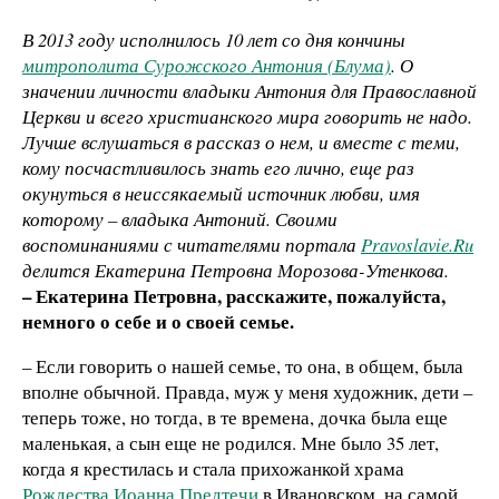
В 2013 году исполнилось 10 лет со дня кончины
митрополита Сурожского Антония (Блума)
. О
значении личности владыки Антония для Православной
Церкви и всего христианского мира говорить не надо.
Лучше вслушаться в рассказ о нем, и вместе с теми,
кому посчастливилось знать его лично, еще раз
окунуться в неиссякаемый источник любви, имя
которому – владыка Антоний. Своими
воспоминаниями с читателями портала
Pravoslavie.Ru
делится Екатерина Петровна Морозова-Утенкова.
– Екатерина Петровна, расскажите, пожалуйста,
немного о себе и о своей семье.
– Если говорить о нашей семье, то она, в общем, была
вполне обычной. Правда, муж у меня художник, дети –
теперь тоже, но тогда, в те времена, дочка была еще
маленькая, а сын еще не родился. Мне было 35 лет,
когда я крестилась и стала прихожанкой храма
Рождества Иоанна Предтечи
в Ивановском, на самой