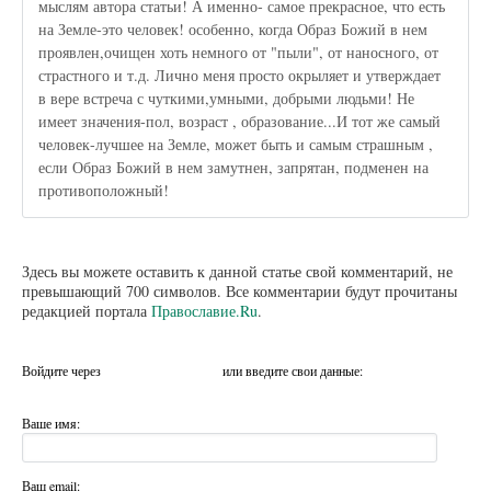
мыслям автора статьи! А именно- самое прекрасное, что есть
на Земле-это человек! особенно, когда Образ Божий в нем
проявлен,очищен хоть немного от "пыли", от наносного, от
страстного и т.д. Лично меня просто окрыляет и утверждает
в вере встреча с чуткими,умными, добрыми людьми! Не
имеет значения-пол, возраст , образование...И тот же самый
человек-лучшее на Земле, может быть и самым страшным ,
если Образ Божий в нем замутнен, запрятан, подменен на
противоположный!
Здесь вы можете оставить к данной статье свой комментарий, не
превышающий 700 символов. Все комментарии будут прочитаны
редакцией портала
Православие.Ru
.
Войдите через
или введите свои данные:
Ваше имя:
Ваш email: