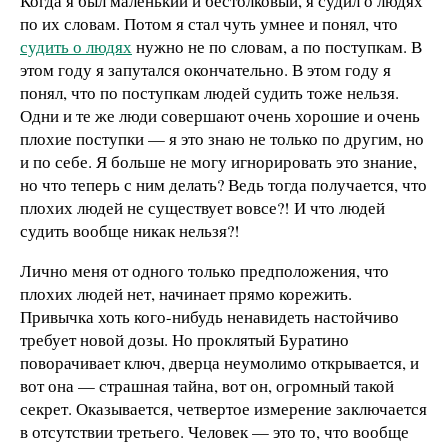
Когда я был маленький и бестолковый, я судил о людях
по их словам. Потом я стал чуть умнее и понял, что
судить о людях
нужно не по словам, а по поступкам. В
этом году я запутался окончательно. В этом году я
понял, что по поступкам людей судить тоже нельзя.
Одни и те же люди совершают очень хорошие и очень
плохие поступки — я это знаю не только по другим, но
и по себе. Я больше не могу игнорировать это знание,
но что теперь с ним делать? Ведь тогда получается, что
плохих людей не существует вовсе?! И что людей
судить вообще никак нельзя?!
Лично меня от одного только предположения, что
плохих людей нет, начинает прямо корежить.
Привычка хоть кого-нибудь ненавидеть настойчиво
требует новой дозы. Но проклятый Буратино
поворачивает ключ, дверца неумолимо открывается, и
вот она — страшная тайна, вот он, огромный такой
секрет. Оказывается, четвертое измерение заключается
в отсутствии третьего. Человек — это то, что вообще