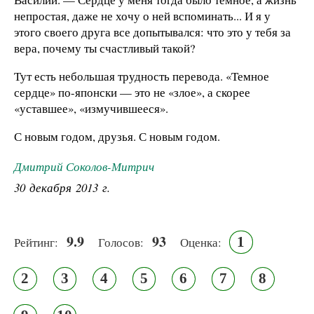
непростая, даже не хочу о ней вспоминать... И я у
этого своего друга все допытывался: что это у тебя за
вера, почему ты счастливый такой?
Тут есть небольшая трудность перевода. «Темное
сердце» по-японски — это не «злое», а скорее
«уставшее», «измучившееся».
С новым годом, друзья. С новым годом.
Дмитрий Соколов-Митрич
30 декабря 2013 г.
9.9
93
1
Рейтинг:
Голосов:
Оценка:
2
3
4
5
6
7
8