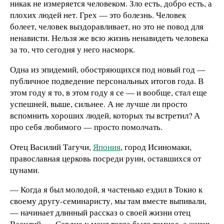
никак не измеряется человеком. Зло есть, добро есть, а
плохих людей нет. Грех — это болезнь. Человек
болеет, человек выздоравливает, но это не повод для
ненависти. Нельзя же всю жизнь ненавидеть человека
за то, что сегодня у него насморк.
Одна из эпидемий, обостряющихся под новый год —
публичное подведение персональных итогов года. В
этом году я то, в этом году я се — и вообще, стал еще
успешней, выше, сильнее. А не лучше ли просто
вспомнить хороших людей, которых ты встретил? А
про себя любимого — просто помолчать.
Отец Василий Тагучи,
Япония
, город Исиномаки,
православная церковь посреди руин, оставшихся от
цунами.
— Когда я был молодой, я частенько ездил в Токио к
своему другу-семинаристу, мы там вместе выпивали,
— начинает длинный рассказ о своей жизни отец
Василий. — Сердце у меня тогда было темное, а жизнь