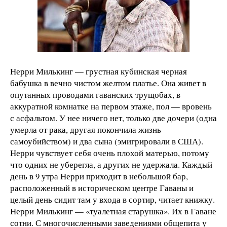
Нерри Милькинг — грустная кубинская черная
бабушка в вечно чистом желтом платье. Она живет в
опутанных проводами гаванских трущобах, в
аккуратной комнатке на первом этаже, пол — вровень
с асфальтом. У нее ничего нет, только две дочери (одна
умерла от рака, другая покончила жизнь
самоубийством) и два сына (эмигрировали в США).
Нерри чувствует себя очень плохой матерью, потому
что одних не уберегла, а других не удержала. Каждый
день в 9 утра Нерри приходит в небольшой бар,
расположенный в историческом центре Гаваны и
целый день сидит там у входа в сортир, читает книжку.
Нерри Милькинг — «туалетная старушка». Их в Гаване
сотни. С многочисленными заведениями общепита у