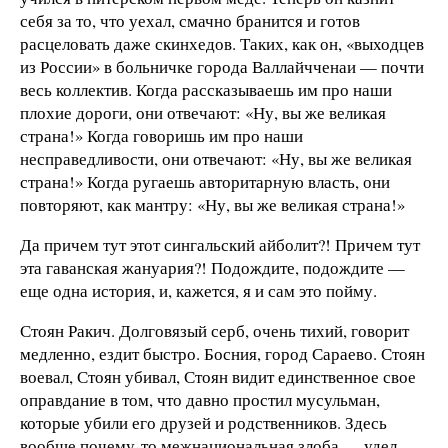
себя за то, что уехал, смачно бранится и готов
расцеловать даже скинхедов. Таких, как он, «выходцев
из России» в больничке города Валлайчченаи — почти
весь коллектив. Когда рассказываешь им про наши
плохие дороги, они отвечают: «Ну, вы же великая
страна!» Когда говоришь им про наши
несправедливости, они отвечают: «Ну, вы же великая
страна!» Когда ругаешь авторитарную власть, они
повторяют, как мантру: «Ну, вы же великая страна!»
Да причем тут этот сингальский айболит?! Причем тут
эта гаванская жануария?! Подождите, подождите —
еще одна история, и, кажется, я и сам это пойму.
Стоян Ракич. Долговязый серб, очень тихий, говорит
медленно, ездит быстро. Босния, город Сараево. Стоян
воевал, Стоян убивал, Стоян видит единственное свое
оправдание в том, что давно простил мусульман,
которые убили его друзей и родственников. Здесь
вообще почему-то межнациональная злоба — удел