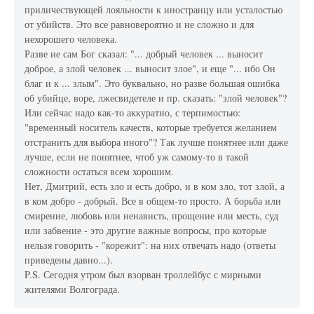
приличествующей лояльности к иностранцу или усталостью
от убийств. Это все равновероятно и не сложно и для
нехорошего человека.
Разве не сам Бог сказал: "... добрый человек ... выносит
доброе, а злой человек ... выносит злое", и еще "... ибо Он
благ и к ... злым". Это буквально, но разве большая ошибка
об убийце, воре, лжесвидетеле и пр. сказать: "злой человек"?
Или сейчас надо как-то аккуратно, с терпимостью:
"временный носитель качеств, которые требуется желанием
отстранить для выбора иного"? Так лучше понятнее или даже
лучше, если не понятнее, чтоб уж самому-то в такой
сложности остаться всем хорошим.
Нет, Дмитрий, есть зло и есть добро, и в ком зло, тот злой, а
в ком добро - добрый. Все в общем-то просто. А борьба или
смирение, любовь или ненависть, прощение или месть, суд
или забвение - это другие важные вопросы, про которые
нельзя говорить - "корежит": на них отвечать надо (ответы
приведены давно...).
P.S. Сегодня утром был взорван троллейбус с мирными
жителями Волгограда.