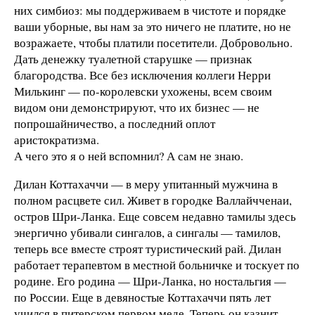
них симбиоз: мы поддерживаем в чистоте и порядке
ваши уборные, вы нам за это ничего не платите, но не
возражаете, чтобы платили посетители. Добровольно.
Дать денежку туалетной старушке — признак
благородства. Все без исключения коллеги Нерри
Милькинг — по-королевски ухожены, всем своим
видом они демонстрируют, что их бизнес — не
попрошайничество, а последний оплот
аристократизма.
А чего это я о ней вспомнил? А сам не знаю.
Дилан Коттахаччи — в меру упитанный мужчина в
полном расцвете сил. Живет в городке Валлайчченаи,
остров Шри-Ланка. Еще совсем недавно тамилы здесь
энергично убивали сингалов, а сингалы — тамилов,
теперь все вместе строят туристический рай. Дилан
работает терапевтом в местной больничке и тоскует по
родине. Его родина — Шри-Ланка, но ностальгия —
по России. Еще в девяностые Коттахаччи пять лет
учился в питерском первом меде. Теперь он казнит