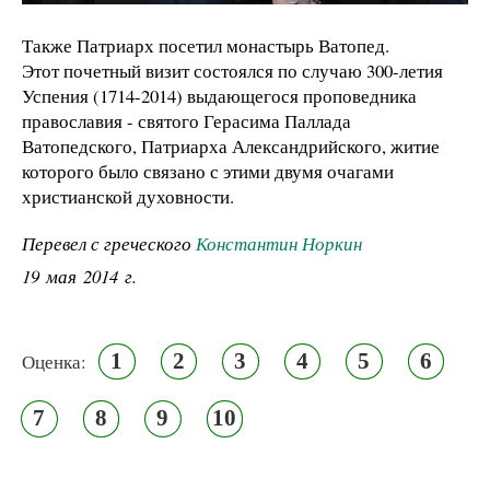
Также Патриарх посетил монастырь Ватопед.
Этот почетный визит состоялся по случаю 300-летия
Успения (1714-2014) выдающегося проповедника
православия - святого Герасима Паллада
Ватопедского, Патриарха Александрийского, житие
которого было связано с этими двумя очагами
христианской духовности.
Перевел с греческого
Константин Норкин
19 мая 2014 г.
1
2
3
4
5
6
Оценка:
7
8
9
10