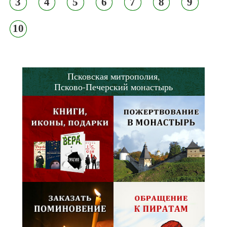
3
4
5
6
7
8
9
10
Псковская митрополия,
Псково-Печерский монастырь