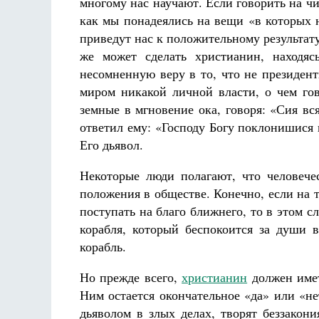
многому нас научают. Если говорить на чи
как мы понадеялись на вещи «в которых н
приведут нас к положительному результату
же может сделать христианин, находяс
несомненную веру в то, что не президент
миром никакой личной власти, о чем гов
земные в мгновение ока, говоря: «Сия вс
ответил ему: «Господу Богу поклонишися 
Его дьявол.
Некоторые люди полагают, что человеч
положения в обществе. Конечно, если на 
поступать на благо ближнего, то в этом с
корабля, который беспокоится за души 
корабль.
Но прежде всего,
христианин
должен имет
Ним остается окончательное «да» или «не
дьяволом в злых делах, творят беззакон