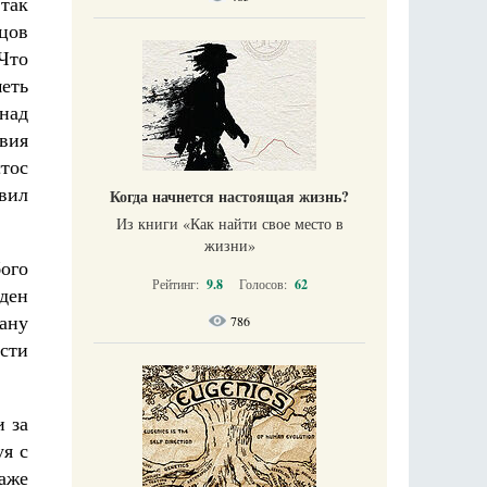
 так
нцов
 Что
еть
 над
вия
стос
авил
Когда начнется настоящая жизнь?
Из книги «Как найти свое место в
жизни​»
ого
Рейтинг:
9.8
Голосов:
62
жден
тану
786
сти
и за
уя с
аже