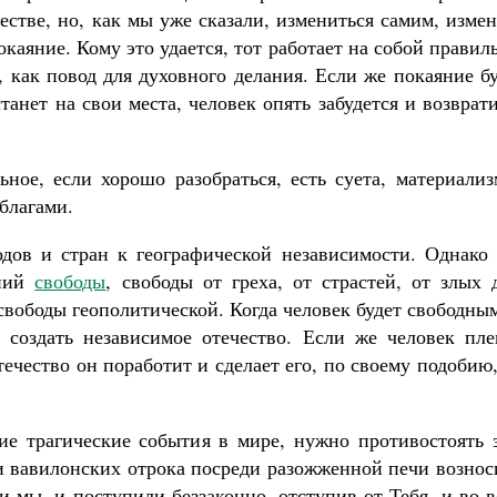
стве, но, как мы уже сказали, измениться самим, изме
каяние. Кому это удается, тот работает на собой правил
 как повод для духовного делания. Если же покаяние б
танет на свои места, человек опять забудется и возврат
ьное, если хорошо разобраться, есть суета, материали
благами.
дов и стран к географической независимости. Однако 
нний
свободы
, свободы от греха, от страстей, от злых 
свободы геополитической. Когда человек будет свободны
и создать независимое отечество. Если же человек пле
течество он поработит и сделает его, по своему подобию
е трагические события в мире, нужно противостоять з
ри вавилонских отрока посреди разожженной печи возно
 мы, и поступили беззаконно, отступив от Тебя, и во 