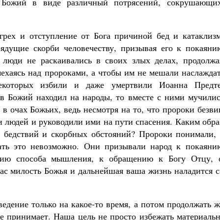
в Божий в виде различный потрясений, сокрушающи
грех и отступление от Бога причиной бед и катаклизм
ядущие скорби человечеству, призывая его к покаяни
 люди не раскаивались в своих злых делах, продолжа
ехаясь над пророками, а чтобы им не мешали наслаждат
некоторых избили и даже умертвили Иоанна Предте
ев Божий находил на народы, то вместе с ними мучилис
в очах Божьих, ведь несмотря на то, что пророки безв
ли людей и руководили ими на пути спасения. Каким обр
х бедствий и скорбных обстояний? Пророки понимали, 
ать это невозможно. Они призывали народ к покаяни
нию способа мышления, к обращению к Богу Отцу, 
 вас милость Божья и дальнейшая ваша жизнь наладится 
ведение только на какое-то время, а потом продолжать 
не принимает. Наша цель не просто избежать материаль