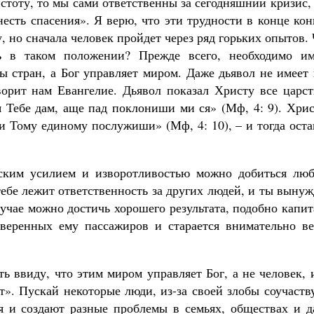
стоту, то мы сами ответственны за сегодняшний кризис,
есть спасения». Я верю, что эти трудности в конце ко
, но сначала человек пройдет через ряд горьких опытов.
ь в таком положении? Прежде всего, необходимо им
ы стран, а Бог управляет миром. Даже дьявол не имеет
орит нам Евангелие. Дьявол показал Христу все царст
я Тебе дам, аще пад поклониши ми ся» (Мф, 4: 9). Хри
и Тому единому послужиши» (Мф, 4: 10), – и тогда ост
еским усилием и изворотливостью можно добиться люб
тебе лежит ответственность за других людей, и ты выну
лучае можно достичь хорошего результата, подобно капи
вверенных ему пассажиров и старается внимательно ве
ь ввиду, что этим миром управляет Бог, а не человек, 
т». Пускай некоторые люди, из-за своей злобы соучаств
ия и создают разные проблемы в семьях, обществах и д