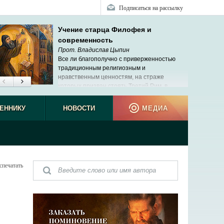
Подписаться на рассылку
Учение старца Филофея и
современность
Прот. Владислав Цыпин
Все ли благополучно с приверженностью
традиционным религиозным и
нравственным ценностям, на страже
которых призван стоять Третий Рим, в
современной России?
ЕННИКУ
НОВОСТИ
МЕДИА
спечатать