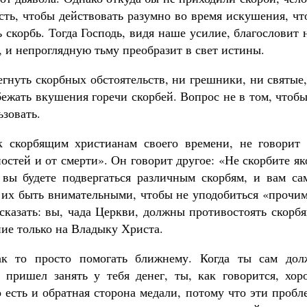
сть, чтобы действовать разумно во время искушения, ч
 скорбь. Тогда Господь, видя наше усилие, благословит
и, и непроглядную тьму преобразит в свет истины.
гнуть скорбных обстоятельств, ни грешники, ни святые
бежать вкушения горечи скорбей. Вопрос не в том, чтоб
ьзовать.
к скорбящим христианам своего времени, не говорит 
ностей и от смерти». Он говорит другое: «Не скорбите я
вы будете подвергаться различным скорбям, и вам са
 их быть внимательными, чтобы не уподобиться «прочим
сказать: вы, чада Церкви, должны противостоять скорб
ие только на Владыку Христа.
ак то просто помогать ближнему. Когда ты сам дол
 пришел занять у тебя денег, ты, как говорится, хор
 есть и обратная сторона медали, потому что эти проб