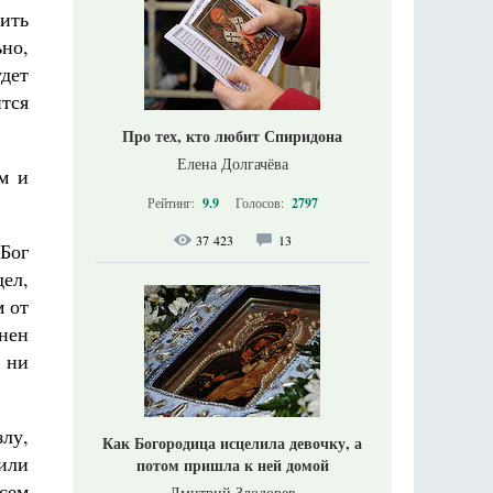
нить
ьно,
удет
ится
Про тех, кто любит Спиридона
Елена Долгачёва
зм и
Рейтинг:
9.9
Голосов:
2797
37 423
13
Бог
дел,
м от
нен
, ни
лу,
Как Богородица исцелила девочку, а
сили
потом пришла к ней домой
всем
Дмитрий Злодорев