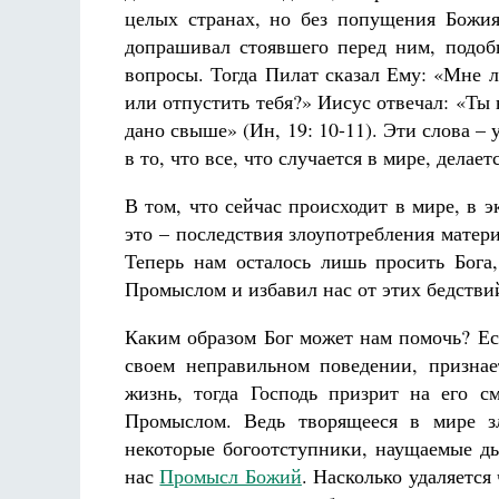
целых странах, но без попущения Божи
допрашивал стоявшего перед ним, подоб
вопросы. Тогда Пилат сказал Ему: «Мне л
или отпустить тебя?» Иисус отвечал: «Ты
дано свыше» (Ин, 19: 10-11). Эти слова –
в то, что все, что случается в мире, делае
В том, что сейчас происходит в мире, в 
это – последствия злоупотребления мате
Теперь нам осталось лишь просить Бог
Промыслом и избавил нас от этих бедстви
Каким образом Бог может нам помочь? Есл
своем неправильном поведении, призна
жизнь, тогда Господь призрит на его 
Промыслом. Ведь творящееся в мире зл
некоторые богоотступники, наущаемые дь
нас
Промысл Божий
. Насколько удаляется 