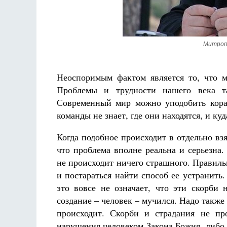
Митроп
Неоспоримым фактом является то, что 
Разлуки не будет
Проблемы и трудности нашего века та
Фредерика де Грааф
Современный мир можно уподобить кора
команды не знает, где они находятся, и ку
Когда подобное происходит в отдельно взят
что проблема вполне реальна и серьезна.
не происходит ничего страшного. Правиль
и постараться найти способ ее устранить.
это вовсе не означает, что эти скорби 
создание – человек – мучился. Надо также 
происходит. Скорби и страдания не пр
нарушения человеком Закона Божия, либо 