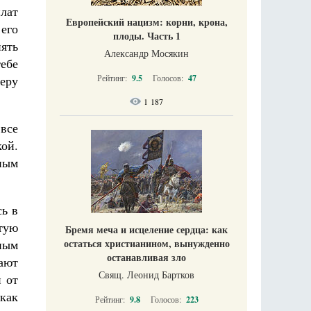
лат
Европейский нацизм: корни, крона,
его
плоды. Часть 1
пять
Александр Мосякин
тебе
Рейтинг:
9.5
Голосов:
47
веру
1 187
 все
кой.
ным
сь в
тую
Бремя меча и исцеление сердца: как
остаться христианином, вынужденно
ным
останавливая зло
ают
Свящ. Леонид Бартков
 от
 как
Рейтинг:
9.8
Голосов:
223