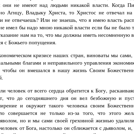
я они не имеют над людьми никакой власти. Когда Пи
но Агнцу, Владыку Христа, то Христос не отвечал на 
и не отвечаешь? Или не знаешь, что я имею власть рас
 не имел бы надо мною никакой власти если бы не было 
 указание нам на то, что мы должны иметь несомненную 
тся с Божьего попущения.
экономическом кризисе наших стран, виноваты мы сами,
риальными благами и неправильного управления экономи
а, чтобы он вмешался в нашу жизнь Своим Божествен
й.
и человек от всего сердца обратится к Богу, раскаивая
ет, что до сегодняшнего дня он вел безбожную и пус
смирение и окружит такого человека своим Божествен
о совершается не только из-за того, что этого жел
яволом, но и мы сами своей греховной жизнью удалили
человек от Бога, настолько он сближается с дьяволом, и,