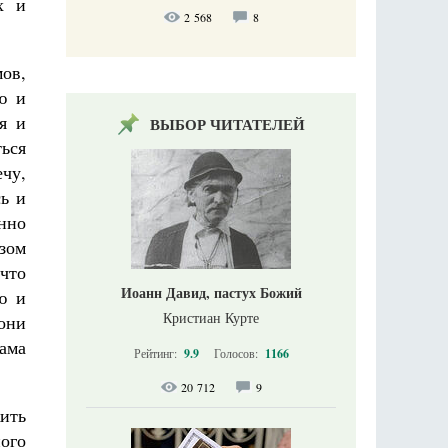
х и
2 568
8
ов,
ю и
я и
ВЫБОР ЧИТАТЕЛЕЙ
ься
чу,
ь и
инно
азом
что
Иоанн Давид, пастух Божий
ю и
Кристиан Курте
они
сама
Рейтинг:
9.9
Голосов:
1166
20 712
9
жить
ного