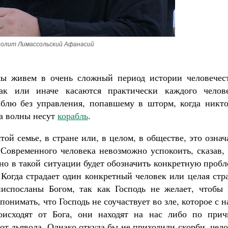
олит Лимассольский Афанасий
Великомученик Георгий Победоносец. Н
святого
мы живем в очень сложный период истории человечест
Роман Котов
к или иначе касаются практически каждого челове
Как найти своё место в жизни
Кирилл Мурышев
блю без управления, попавшему в шторм, когда никто
да волны несут
корабль
.
ой семье, в стране или, в целом, в обществе, это означ
 Современного человека невозможно успокоить, сказав,
но в такой ситуации будет обозначить конкретную проб
 Когда страдает один конкретный человек или целая стр
ниспосланы Богом, так как Господь не желает, чтобы 
понимать, что Господь не соучаствует во зле, которое с 
оисходят от Бога, они находят на нас либо по прич
от дьявола. Однако откуда бы не приходили скорби, чел