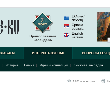
Ελληνική
έκδοση
Српска
верзиjа
English
Православный
version
календарь
СЛАВИЕМ
ИНТЕРНЕТ-ЖУРНАЛ
ВОПРОСЫ СВЯЩ
|
История
|
Семья
|
Идеи и концепции
|
Книжная закладка
2 952 просмотров
Ра