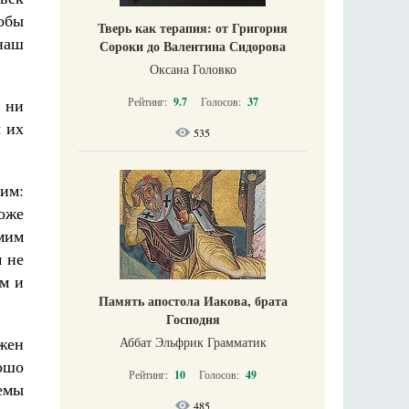
тобы
Тверь как терапия: от Григория
 наш
Сороки до Валентина Сидорова
Оксана Головко
Рейтинг:
9.7
Голосов:
37
, ни
ы их
535
им:
коже
мим
 не
ям и
Память апостола Иакова, брата
Господня
жен
Аббат Эльфрик Грамматик
ошо
Рейтинг:
10
Голосов:
49
лемы
485