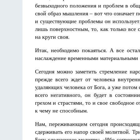
безвыходного положения и проблем в обще
свой образ мышления – вот что означает по
и существующие проблемы он использует,
лишь поверхностным, то, как только все с
на круги своя.
Итак, необходимо покаяться. А все остал
наслаждение временными материальными 
Сегодня можно заметить стремление наро
прежде всего ждет от человека внутре
удаляющих человека от Бога, а уже потом 
всего негативного, он будет в состояни
грехом и страстями, то и свое свободное о
к чему не способным.
Нам, переживающим сегодня происходящи
сдерживать его напор своей молитвой. Т
Богу следующую молитву: «Ибо согрешили