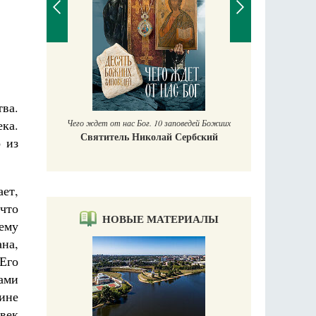
П
Е
аучись у
ва.
ка.
Чего ждет от нас Бог. 10 заповедей Божиих
Святитель Николай Сербский
 из
ает,
 что
НОВЫЕ МАТЕРИАЛЫ
лему
ана,
Его
нами
ине
овек