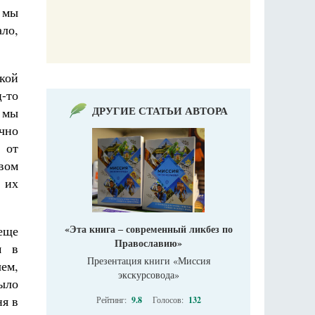
х мы
ло,
кой
ц-то
ДРУГИЕ СТАТЬИ АВТОРА
 мы
очно
 от
твом
 их
«Эта книга ‒ современный ликбез по
еще
Православию»
м в
Презентация книги «Миссия
чем,
экскурсовода»
ыло
ня в
Рейтинг:
9.8
Голосов:
132