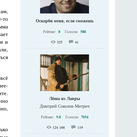
ам,
-то
Оскорби меня, если сможешь
мма
Рейтинг:
8
Голосов:
588
ает
м и
325
41
ли,
ься
всё
лее-
ите.
Лёша из Лавры
нно
Дмитрий Соколов-Митрич
но,
Рейтинг:
9.8
Голосов:
7054
124 168
119
ько
тью