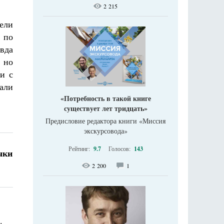
2 215
рели
 по
вда
 но
и с
али
«Потребность в такой книге
существует лет тридцать»
Предисловие редактора книги «Миссия
экскурсовода»
Рейтинг:
9.7
Голосов:
143
чки
2 200
1
.