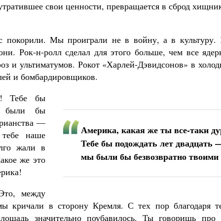
 утратившее свои ценности, превращается в сброд хищни
ас покорили. Мы проиграли не в войну, а в культуру.
они. Рок-н-ролл сделал для этого больше, чем все яде
гроз и ультиматумов. Рокот «Харлей-Дэвидсонов» в холо
лей и бомбардировщиков.
а! Тебе бы
 были бы
арианства —
Америка, какая же ты все-таки ду
 тебе наше
Тебе бы подождать лет двадцать 
лго жали в
мы были бы безвозвратно твоими
Какое же это
ерика!
Это, между
мы кричали в сторону Кремля. С тех пор благодаря те
лощадь значительно поубавилось. Ты говоришь про 