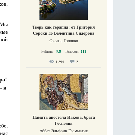
ков,
 Мы
Тверь как терапия: от Григория
рные
Сороки до Валентина Сидорова
дной
Оксана Головко
Рейтинг:
9.8
Голосов:
111
1 894
2
ра!
— и
Память апостола Иакова, брата
Господня
бе,
Аббат Эльфрик Грамматик
нас