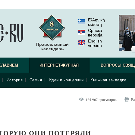
Ελληνική
έκδοση
Српска
верзиjа
English
Православный
version
календарь
СЛАВИЕМ
ИНТЕРНЕТ-ЖУРНАЛ
ВОПРОСЫ СВЯЩ
|
История
|
Семья
|
Идеи и концепции
|
Книжная закладка
125 967 просмотров
Ра
ОТОРУЮ ОНИ ПОТЕРЯЛИ