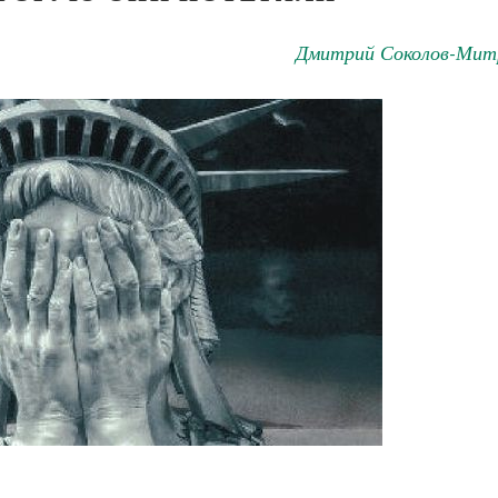
Дмитрий Соколов-Мит
Чего ждет от на
Святитель
Великомученик Георгий Победоносец. Научись у
святого