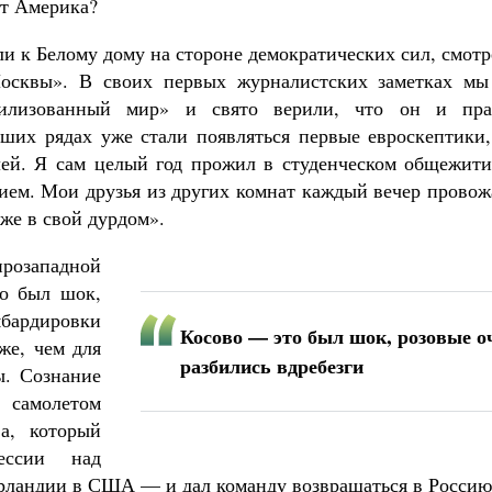
ут Америка?
ли к Белому дому на стороне демократических сил, смот
сквы». В своих первых журналистских заметках мы
илизованный мир» и свято верили, что он и пра
ших рядах уже стали появляться первые евроскептики,
лей. Я сам целый год прожил в студенческом общежити
ем. Мои друзья из других комнат каждый вечер провож
же в свой дурдом».
розападной
то был шок,
мбардировки
Косово — это был шок, розовые о
же, чем для
разбились вдребезги
ы. Сознание
с самолетом
а, который
ессии над
рландии в США — и дал команду возвращаться в Россию