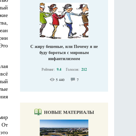
ный
жие
ва,
еан
рии
 Это
С жиру бешеные, или Почему я не
буду бороться с мировым
инфантилизмом
лая
Рейтинг:
9.4
Голосов:
212
 всё
5 440
7
ный
елые
ения
НОВЫЕ МАТЕРИАЛЫ
 мир
 От
 это