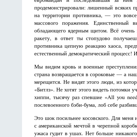
продемонстрировали: лишенный всяких п
на территории противника, — это вовсе
массового поражения. Единственный в
обладающего ядерным щитом. Всё очень 
ракету, в ответ ты стопудово получае
противника цепную реакцию хаоса, предъ
естественный демократический процесс! И
Мы видим кровь и военные преступлени
страна возвращается в сороковые — а наш
мерещится. Не видят этого люди, из ко
«Битлз». Не хотят этого видеть потомки у
хиппи, тысячу раз спевшие «All you nee
послевоенного бэби-бума, лоб себе разбив
Это шок посильнее косовского. Для меня
с американской мечтой в черепной короб
ужаса гудит в ушах. Нет больше никакого