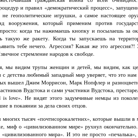
роцедур и правил «демократический процесс», запущен
 не геополитические игрушки, а самое настоящее ору
ид вооружения, который применим против государст
просто: когда ты нажимаешь кнопку и посылаешь за ок
шь такую же ракету. Когда ты запускаешь на террито
явить тебе нечего. Агрессия? Какая же это агрессия?!
звечное стремление народов к свободе.
я, мы видим трупы женщин и детей, мы видим, как це
 с детства любимый западный мир уверяет, что это нам
торых вышел Джим Моррисон, Марк Нопфлер и разноцвет
частников Вудстока и сами участники Вудстока, престар
d is love». Не видят этого задумчивые немцы из покол
шие в покаянии за дела своих отцов.
 и многих тысяч «почтисорокалетних», которые вышли в
ке, миф о «цивилизованном мире» рухнул окончательно.
 «цивилизованного мира». И это не просто «печалька»,