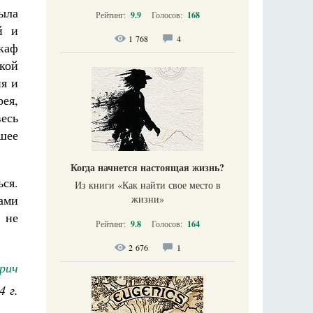
была
Рейтинг:
9.9
Голосов:
168
й и
1 768
4
каф
ской
ия и
ея,
весь
шее
Когда начнется настоящая жизнь?
ся.
Из книги «Как найти свое место в
ами
жизни​»
 не
Рейтинг:
9.8
Голосов:
164
2 676
1
рич
4 г.