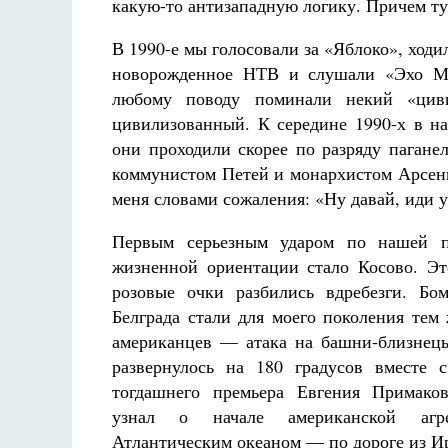
какую-то антизападную логику. Причем т
В 1990-е мы голосовали за «Яблоко», ходи
новорожденное НТВ и слушали «Эхо Мо
любому поводу поминали некий «цив
цивилизованный. К середине 1990-х в на
они проходили скорее по разряду пагане
коммунистом Петей и монархистом Арсени
меня словами сожаления: «Ну давай, иди у
Первым серьезным ударом по нашей п
жизненной ориентации стало Косово. Э
розовые очки разбились вдребезги. Бо
Белграда стали для моего поколения тем 
американцев — атака на башни-близнец
развернулось на 180 градусов вместе 
тогдашнего премьера Евгения Примаков
узнал о начале американской агр
Атлантическим океаном — по дороге из И