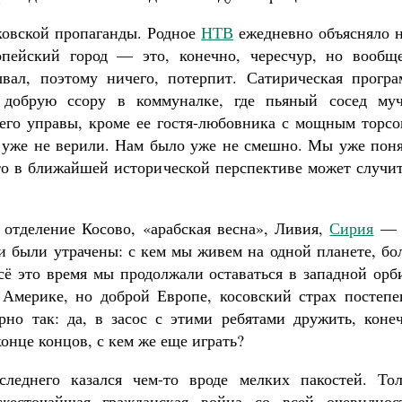
ковской пропаганды. Родное
НТВ
ежедневно объясняло н
пейский город — это, конечно, чересчур, но вообще
ал, поэтому ничего, потерпит. Сатирическая програ
 добрую ссору в коммуналке, где пьяный сосед муч
него управы, кроме ее гостя-любовника с мощным торсо
 уже не верили. Нам было уже не смешно. Мы уже поня
то в ближайшей исторической перспективе может случит
 отделение Косово, «арабская весна», Ливия,
Сирия
— 
и были утрачены: с кем мы живем на одной планете, бо
сё это время мы продолжали оставаться в западной орб
Америке, но доброй Европе, косовский страх постепе
но так: да, в засос с этими ребятами дружить, конеч
конце концов, с кем же еще играть?
еднего казался чем-то вроде мелких пакостей. Тол
жесточайшая гражданская война со всей очевиднос