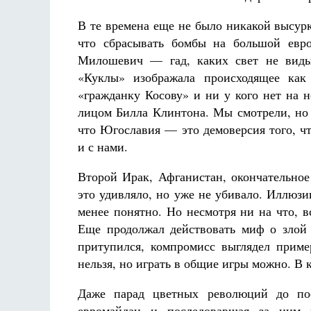
В те времена еще не было никакой высур
что сбрасывать бомбы на большой евро
Милошевич — гад, каких свет не видыв
«Куклы» изображала происходящее как
«гражданку Косову» и ни у кого нет на 
лицом Билла Клинтона. Мы смотрели, но
что Югославия — это демоверсия того, ч
и с нами.
Второй Ирак, Афганистан, окончательное
это удивляло, но уже не убивало. Иллюзи
менее понятно. Но несмотря ни на что, в
Еще продолжал действовать миф о злой 
притупился, компромисс выглядел пример
нельзя, но играть в общие игры можно. В 
Даже парад цветных революций до посл
евромайдан и последовавшая за ним 