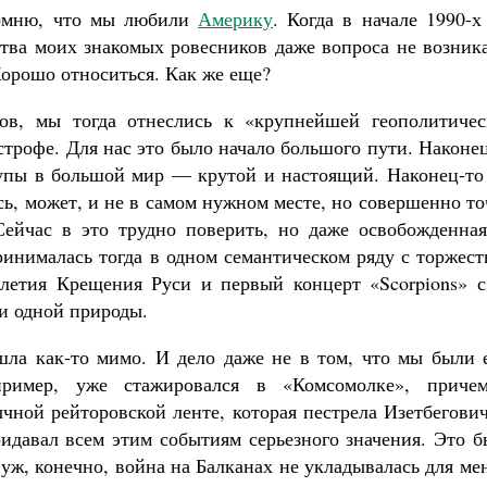
омню, что мы любили
Америку
. Когда в начале 1990-
Роман Котов
тва моих знакомых ровесников даже вопроса не возника
Хорошо относиться. Как же еще?
в, мы тогда отнеслись к «крупнейшей геополитичес
строфе. Для нас это было начало большого пути. Наконе
лупы в большой мир — крутой и настоящий. Наконец-то
ь, может, и не в самом нужном месте, но совершенно т
йчас в это трудно поверить, но даже освобожденная
ринималась тогда в одном семантическом ряду с торжес
-летия Крещения Руси и первый концерт «Scorpions» с
и одной природы.
ла как-то мимо. И дело даже не в том, что мы были 
ример, уже стажировался в «Комсомолке», приче
чной рейторовской ленте, которая пестрела Изетбегови
идавал всем этим событиям серьезного значения. Это б
 уж, конечно, война на Балканах не укладывалась для ме