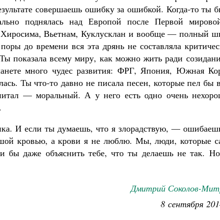
результате совершаешь ошибку за ошибкой. Когда-то ты 
ально поднялась над Европой после Первой мирово
и Хиросима, Вьетнам, Куклусклан и вообще — полный ш
 поры до времени вся эта дрянь не составляла критиче
 Ты показала всему миру, как можно жить ради созидан
ланете много чудес развития: ФРГ, Япония, Южная Кор
ась. Ты что-то давно не писала песен, которые пел бы 
питал — моральный. А у него есть одно очень нехоро
.
ка. И если ты думаешь, что я злорадствую, — ошибаешь
шой кровью, а крови я не люблю. Мы, люди, которые с
и бы даже объяснить тебе, что ты делаешь не так. Но
Дмитрий Соколов-Мит
8 сентября 201