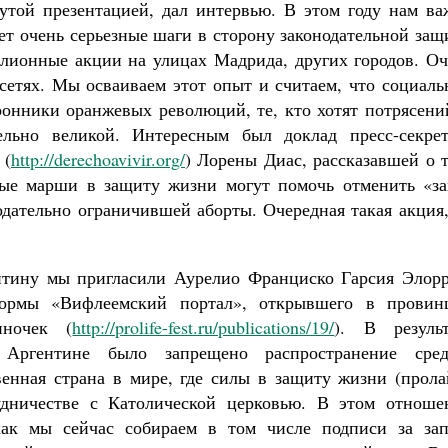
утой презентацией, дал интервью. В этом году нам ва
ет очень серьезные шаги в сторону законодательной за
ллионные акции на улицах Мадрида, других городов. Оч
сетях. Мы осваиваем этот опыт и считаем, что социаль
ронники оранжевых революций, те, кто хотят потрясени
ельно великой. Интересным был доклад пресс-секрет
 (
http://derechoavivir.org/
) Лорены Диас, рассказавшей о 
ые марши в защиту жизни могут помочь отменить «за
одательно ограничившей аборты. Очередная такая акция
нтину мы пригласили Аурелио Франциско Гарсия Элорр
тформы «Вифлеемский портал», открывшего в провин
иночек (
http://prolife-fest.ru/publications/19/
). В результ
 Аргентине было запрещено распространение сред
енная страна в мире, где силы в защиту жизни (прола
дничестве с Католической церковью. В этом отноше
ак мы сейчас собираем в том числе подписи за зап