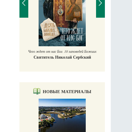
П
Е
аучись у
Чего ждет от нас Бог. 10 заповедей Божиих
Святитель Николай Сербский
НОВЫЕ МАТЕРИАЛЫ