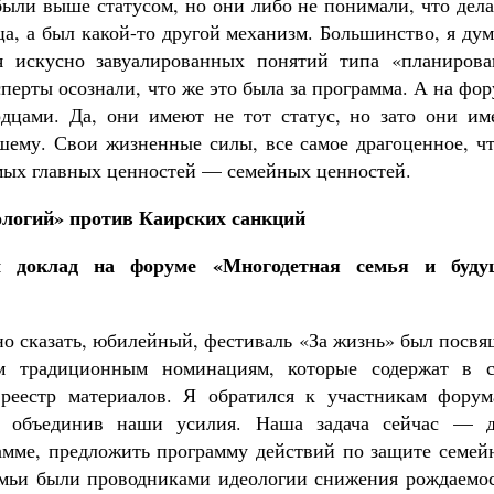
ыли выше статусом, но они либо не понимали, что дела
ца, а был какой-то другой механизм. Большинство, я ду
я искусно завуалированных понятий типа «планирова
сперты осознали, что же это была за программа. А на фо
дцами. Да, они имеют не тот статус, но зато они им
чшему. Свои жизненные силы, все самое драгоценное, ч
амых главных ценностей — семейных ценностей.
логий» против Каирских санкций
 доклад на форуме «Многодетная семья и буду
но сказать, юбилейный, фестиваль «За жизнь» был посв
м традиционным номинациям, которые содержат в с
 реестр материалов. Я обратился к участникам форум
, объединив наши усилия. Наша задача сейчас — д
амме, предложить программу действий по защите семей
емьи были проводниками идеологии снижения рождаемос