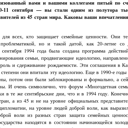
анизованный вами и вашими коллегами пятый по сч
0-11 сентября — вы стали одним из полутора ты
авителей из 45 стран мира. Каковы ваши впечатления
для всех, кто защищает семейные ценности. Они те
проблематикой, но и такой датой, как 20-летие со 
 сентября 1994 года была создана программа действий
анирования семьи, продвигающие идеологию, направлен
троль и сдерживание рождаемости. Эти соглашения в Ка
 степени они впитали эту идеологию. Еще в 1990-е годы
ны, потом они были заблокированы и формально, а сей
ивы. И очень символично, что форум «Многодетная семь
и в те же сентябрьские дни, что и в 1994 году. Конечн
тран, а из 45 и не на уровне официальных представите
 дипломатии, на уровне людей доброй воли, как вырази
брой воли из разных стран защита семейных ценнос
осударства находятся в состоянии начинающейся холод