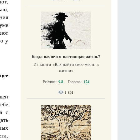
ют,
маю,
ния
руме
еют
то у
Когда начнется настоящая жизнь?
Из книги «Как найти свое место в
жизни​»
щее
Рейтинг:
9.8
Голосов:
124
1 861
ящен
ебе
а с
ать
ных
ти,