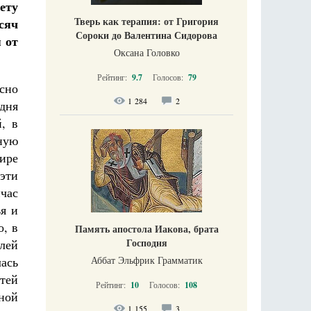
ету
Тверь как терапия: от Григория
сяч
Сороки до Валентина Сидорова
 от
Оксана Головко
Рейтинг:
9.7
Голосов:
79
сно
1 284
2
дня
, в
ную
ире
 эти
час
я и
о, в
Память апостола Иакова, брата
Господня
лей
Аббат Эльфрик Грамматик
лась
тей
Рейтинг:
10
Голосов:
108
ной
1 155
3