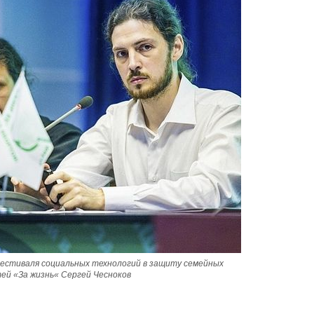
Великомученик Георгий Победоносец. Н
святого
Роман Котов
Как найти своё место в жизни
Кирилл Мурышев
стиваля социальных технологий в защиту семейных 
ей «За жизнь« Сергей Чесноков