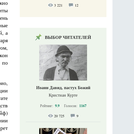
жно
3 221
12
щиты
ень
ные
й, а
ВЫБОР ЧИТАТЕЛЕЙ
аря
том,
кон
, по
ио,
Иоанн Давид, пастух Божий
ции
Кристиан Курте
ате
ств
Рейтинг:
9.9
Голосов:
1167
йф)
20 725
9
нии
рет