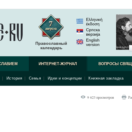
Ελληνική
έκδοση
Српска
верзиjа
English
Православный
version
календарь
СЛАВИЕМ
ИНТЕРНЕТ-ЖУРНАЛ
ВОПРОСЫ СВЯЩ
|
История
|
Семья
|
Идеи и концепции
|
Книжная закладка
9 623 просмотров
Ра