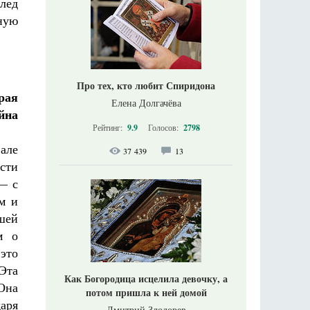
след
ную
Про тех, кто любит Спиридона
рая
Елена Долгачёва
йна
Рейтинг:
9.9
Голосов:
2798
вале
37 439
13
сти
— с
м и
шей
м о
 это
Эта
Как Богородица исцелила девочку, а
Она
потом пришла к ней домой
даря
Дмитрий Злодорев