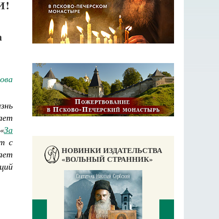
И!
а
ова
знь
ает
«
За
т с
НОВИНКИ ИЗДАТЕЛЬСТВА
ает
«ВОЛЬНЫЙ СТРАННИК»
ций