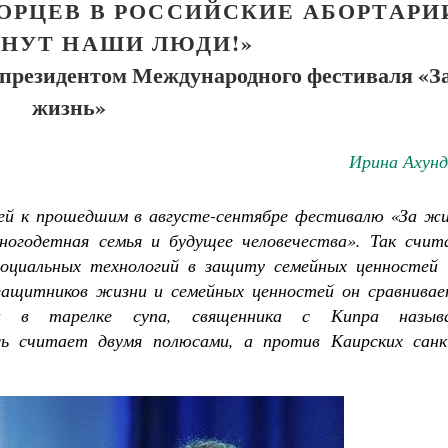
ОРЦЕВ В РОССИЙСКИЕ АБОРТАРИ
БНУТ НАШИ ЛЮДИ!»
 президентом Международного фестиваля «З
жизнь»
Ирина Ахунд
ей к прошедшим в августе-сентябре фестивалю «За жи
годетная семья и будущее человечества». Так счит
оциальных технологий в защиту семейных ценностей 
защитников жизни и семейных ценностей он сравнивае
ла в тарелке супа, священника с Кипра назыв
ь считает двумя полюсами, а против Каирских санк