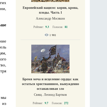
гих
Европейский нацизм: корни, крона,
ни,
плоды. Часть 1
Александр Мосякин
ьше
Рейтинг:
9.3
Голосов:
81
1 901
ние
ель
дям,
ого
во,
тря
Бремя меча и исцеление сердца: как
остаться христианином, вынужденно
останавливая зло
Свящ. Леонид Бартков
 мы
 из
Рейтинг:
9.7
Голосов:
272