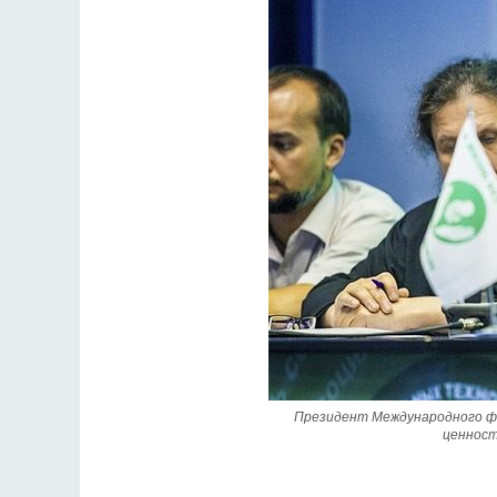
Разлуки не будет
Фредерика де Грааф
Президент Международного фе
ценност