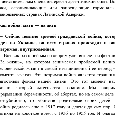
 действием, нам очень интересен аргентинский опыт. В
вки, ограничивающие или запрещающие гормональ
паноязычных странах Латинской Америки.
кая война: мать — на дитя
— Сейчас помимо зримой гражданской войны, кото
идет на Украине, во всех странах происходит и во
незримая, внутрисемейная.
— Вот как раз о ней мы и говорим уже пять лет на фести
«За жизнь», на котором занимаемся проблемой ценно
человеческой жизни в самый незащищенный ее период 
момента зачатия. Эта незримая война является страшны
тягостным фоном нашей жизни. Это тот момент на
жизни, который вытесняется сознанием. Мы говори
прерывании беременности, об абортах, но на самом деле
детоубийство, это убийство родителями своих детей. 
война родилась еще в 1917 году и длится до сих пор. 
затихла на короткое время с 1936 по 1955 год. И благо