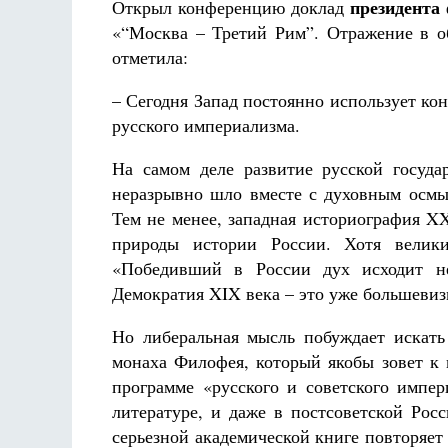
президента
Открыл конференцию доклад
«“Москва – Третий Рим”. Отражение в 
отметила:
– Сегодня Запад постоянно использует к
русского империализма.
На самом деле развитие русской госуда
неразрывно шло вместе с духовным осмыс
Тем не менее, западная историография X
природы истории России. Хотя велики
«Победивший в России дух исходит н
Демократия XIX века – это уже большевиз
Но либеральная мысль побуждает искат
монаха Филофея, который якобы зовет к 
программе «русского и советского импер
литературе, и даже в постсоветской Рос
серьезной академической книге повторяе