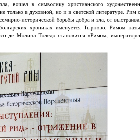
 зла, вошел в символику христианского художественн
не только в духовной, но и в светской литературе. Рим 
всемирно-исторической борьбы добра и зла, от выстраив
 болгарских хрониках именуется Тырново, Римом назы
рсо де Молина Толедо становится «Римом, императорс