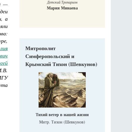
а —
Притчи о добродетелях. Сценарий
музыкального спектакля
деи
Н. Сидорина, С. Копылова
, а
яли
ва:
ре,
Митрополит
лия
вич
Симферопольский и
гей
Крымский Тихон (Шевкунов)
.В.
МГУ
ута
Тихий ветер в нашей жизни
Митр. Тихон (Шевкунов)