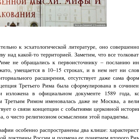
ельно к эсхатологической литературе, оно совершенно
ву над какой-то территорией. Заметим, что все толкова
Риме не обращались к первоисточнику – посланию ин
ато, умещается в 10–15 строках, и в нем нет ни слов
ториального расширения, отсутствует даже сама форм
цепция Третьего Рима была сформулирована в сочинен
и изложена в официальном документе 1589 года, ко
м Третьим Римом именовалась даже не Москва, а вели
твует о связи концепции с событиями церковной истори
ва, о чисто религиозном осмыслении этой парадигмы.
графии особенно распространены два клише: характерис
ной доктрины России и подмена ее понятием второго Ри