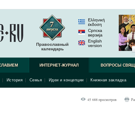
Ελληνική
έκδοση
Српска
верзиjа
English
Православный
version
календарь
СЛАВИЕМ
ИНТЕРНЕТ-ЖУРНАЛ
ВОПРОСЫ СВЯЩ
|
История
|
Семья
|
Идеи и концепции
|
Книжная закладка
45 688 просмотров
Ра