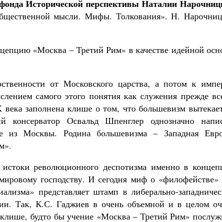
 фонда Исторической перспективы Наталии Нарочниц
общественной мысли. Мифы. Толкования». Н. Нарочниц
онцепцию «Москва – Третий Рим» в качестве идейной ос
рственности от Московского царства, а потом к импе
лением самого этого понятия как служения прежде все
X века заполнена клише о том, что большевизм вытекае
й консерватор Освальд Шпенглер однозначно напис
е из Москвы. Родина большевизма – Западная Евро
м».
ь истоки революционного деспотизма именно в концеп
мировому господству. И сегодня миф о «филофействе» 
иализма» представляет штамп в либерально-западничес
сии. Так, К.С. Гаджиев в очень объемной и в целом оч
т клише, будто бы учение «Москва – Третий Рим» послу