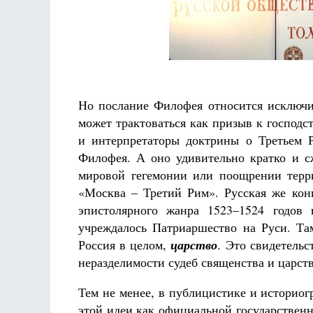
Но послание Филофея относится исключит
может трактоваться как призыв к господст
и интерпретаторы доктрины о Третьем 
Филофея. А оно удивительно кратко и сж
мировой гегемонии или поощрении терри
«Москва – Третий Рим». Русская же кон
эпистолярного жанра 1523–1524 годов 
учреждалось Патриаршество на Руси. Та
Россия в целом,
царство
. Это свидетельс
неразделимости судеб священства и царст
Тем не менее, в публицистике и историо
этой идеи как официальной государствен