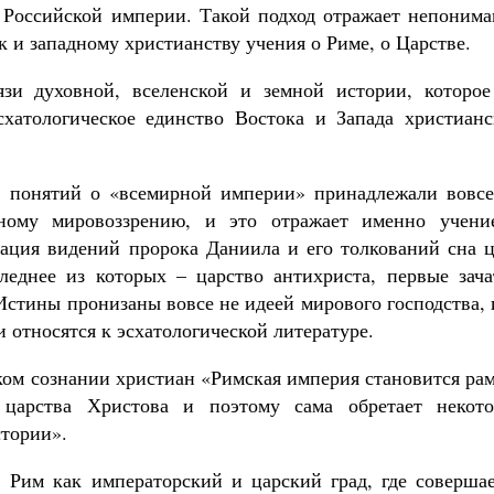
 Российской империи. Такой подход отражает непонима
 и западному христианству учения о Риме, о Царстве.
зи духовной, вселенской и земной истории, которое
эсхатологическое единство Востока и Запада христианс
с понятий о «всемирной империи» принадлежали вовсе
зному мировоззрению, и это отражает именно учени
ация видений пророка Даниила и его толкований сна ц
леднее из которых – царство антихриста, первые зача
Истины пронизаны вовсе не идеей мирового господства,
и относятся к эсхатологической литературе.
ском сознании христиан «Римская империя становится ра
 царства Христова и поэтому сама обретает некото
стории».
 Рим как императорский и царский град, где совершае