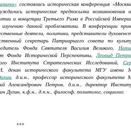
Детский Тропарион
ковичи»
состоялась историческая конференция «Москв
Татьяна Никольская
Мария Минаева
уждались исторические предпосылки возникновения и
нтии и концепции Третьего Рима в Российской Империи
 изучению данной проблематики.
В конференции прин
ественные деятели, политики, представители духовенст
ственный секретарь Патриаршего совета по культу
редитель Фонда Святителя Василия Великого,
Ната
дент Фонда Исторической Перспективы,
Леонид Петро
ского Института Стратегических Исследований,
Сер
РАН, декан исторического факультета МГУ имени М
дихин
, д.и.н., профессор исторического факультета 
ий Александрович Петров, д.и.н., директор Инстит
ч Дугин, к.ф.н., д.п.н., философ, политолог, социолог.
***