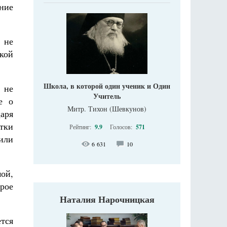
ние
 не
кой
Школа, в которой один ученик и Один
 не
Учитель
е о
Митр. Тихон (Шевкунов)
аря
тки
Рейтинг:
9.9
Голосов:
571
 или
6 631
10
мой,
рое
Наталия Нарочницкая
тся