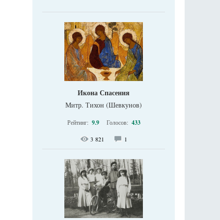
Икона Спасения
Митр. Тихон (Шевкунов)
Рейтинг:
9.9
Голосов:
433
3 821
1