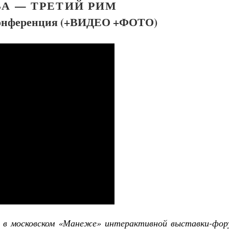
А — ТРЕТИЙ РИМ
конференция (+ВИДЕО +ФОТО)
ей в московском «Манеже» интерактивной выставки-фор
Детский Апостол