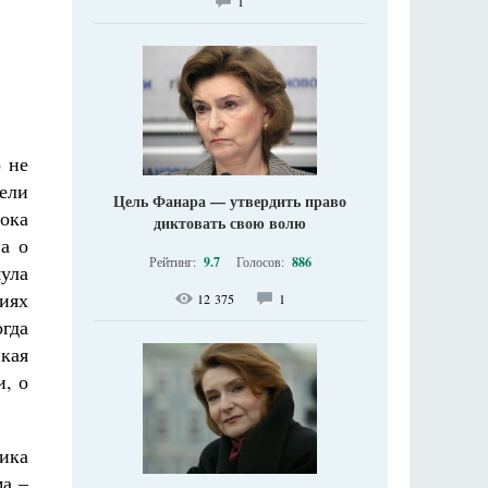
1
 не
тели
Цель Фанара — утвердить право
ока
диктовать свою волю
а о
Рейтинг:
9.7
Голосов:
886
ула
иях
12 375
1
гда
кая
и, о
тика
ма –