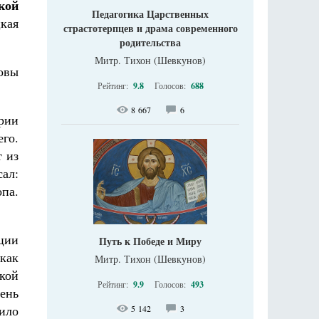
кой
Педагогика Царственных
кая
страстотерпцев и драма современного
родительства
Митр. Тихон (Шевкунов)
новы
Рейтинг:
9.8
Голосов:
688
8 667
6
рии
го.
т из
ал:
па.
ции
Путь к Победе и Миру
как
Митр. Тихон (Шевкунов)
кой
Рейтинг:
9.9
Голосов:
493
ень
жило
5 142
3