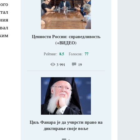
ого
стал
ания
вал
ким
Ценности России: справедливость
(+ВИДЕО)
Рейтинг:
8.5
Голосов:
77
3 991
19
Циљ Фанара је да учврсти право на
диктирање своје воље