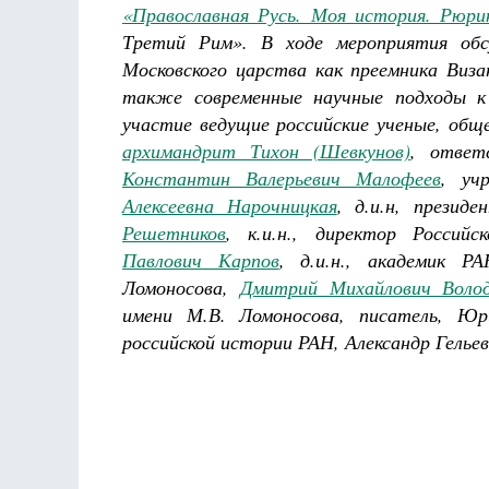
«Православная Русь. Моя история. Рюри
ф
Третий Рим».
В ходе мероприятия обс
Московского царства как преемника Виза
также современные научные подходы к
участие ведущие российские ученые, общ
архимандрит Тихон (Шевкунов)
, ответ
Константин Валерьевич Малофеев
, уч
Алексеевна Нарочницкая
, д.и.н, прези
Решетников
, к.и.н., директор Россий
Павлович Карпов
, д.и.н., академик 
Ломоносова,
Дмитрий Михайлович Воло
имени М.В. Ломоносова, писатель, Юр
российской истории РАН, Александр Гельеви