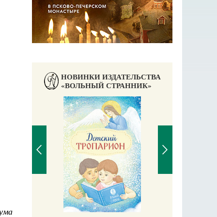
НОВИНКИ ИЗДАТЕЛЬСТВА
«ВОЛЬНЫЙ СТРАННИК»
Житие святи
ума