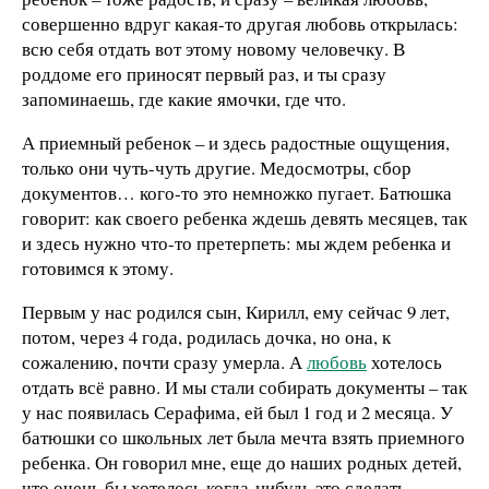
совершенно вдруг какая-то другая любовь открылась:
всю себя отдать вот этому новому человечку. В
роддоме его приносят первый раз, и ты сразу
запоминаешь, где какие ямочки, где что.
А приемный ребенок – и здесь радостные ощущения,
только они чуть-чуть другие. Медосмотры, сбор
документов… кого-то это немножко пугает. Батюшка
говорит: как своего ребенка ждешь девять месяцев, так
и здесь нужно что-то претерпеть: мы ждем ребенка и
готовимся к этому.
Первым у нас родился сын, Кирилл, ему сейчас 9 лет,
потом, через 4 года, родилась дочка, но она, к
сожалению, почти сразу умерла. А
любовь
хотелось
отдать всё равно. И мы стали собирать документы – так
у нас появилась Серафима, ей был 1 год и 2 месяца. У
батюшки со школьных лет была мечта взять приемного
ребенка. Он говорил мне, еще до наших родных детей,
что очень бы хотелось когда-нибудь это сделать.