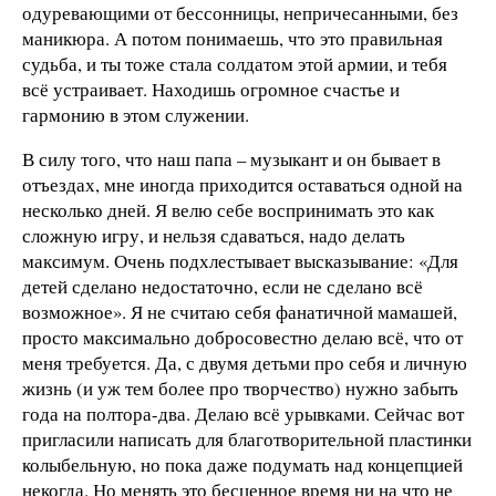
одуревающими от бессонницы, непричесанными, без
маникюра. А потом понимаешь, что это правильная
судьба, и ты тоже стала солдатом этой армии, и тебя
всё устраивает. Находишь огромное счастье и
гармонию в этом служении.
В силу того, что наш папа – музыкант и он бывает в
отъездах, мне иногда приходится оставаться одной на
несколько дней. Я велю себе воспринимать это как
сложную игру, и нельзя сдаваться, надо делать
максимум. Очень подхлестывает высказывание: «Для
детей сделано недостаточно, если не сделано всё
возможное». Я не считаю себя фанатичной мамашей,
просто максимально добросовестно делаю всё, что от
меня требуется. Да, с двумя детьми про себя и личную
жизнь (и уж тем более про творчество) нужно забыть
года на полтора-два. Делаю всё урывками. Сейчас вот
пригласили написать для благотворительной пластинки
колыбельную, но пока даже подумать над концепцией
некогда. Но менять это бесценное время ни на что не