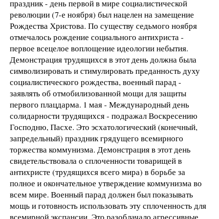
праздник - день первой в мире социалистической
революции (7-е ноября) был нацелен на замещение
Рождества Христова. По существу седьмого ноября
отмечалось рождение социального антихриста -
первое всецелое воплощение идеологии небытия.
Демонстрация трудящихся в этот день должна была
символизировать и стимулировать преданность духу
социалистического рождества, военный парад -
заявлять об отмобилизованной мощи для защиты
первого плацдарма. 1 мая - Международный день
солидарности трудящихся - подражал Воскресению
Господню, Пасхе. Это эсхатологический (конечный,
запредельный) праздник грядущего всемирного
торжества коммунизма. Демонстрация в этот день
свидетельствовала о сплоченности товарищей в
антихристе (трудящихся всего мира) в борьбе за
полное и окончательное утверждение коммунизма во
всем мире. Военный парад должен был показывать
мощь и готовность использовать эту сплоченность для
всемирной экспансии. Это разоблачало агрессивные