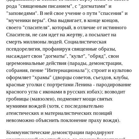
рода "священным писанием", с "догматами" и
"заповедями". В ней свое учение о пути "спасения" и
"мученики веры". Она выдвигает, в конце концов,
своего "спасителя", который, в отличие от истинного
Спасителя, не сам идет на жертву, а посылает на
смерть миллионы людей. Социалистическая
псевдорелигия, профанируя священные образы,
насаждает свои "догматы", "культ", "обряд", свои
церемониальные действия (парады, демонстрации,
собрания, пение "Интернационала"); строит и культово
оформляет "храмы" (дворцы советов, съездов, клубы,
красные уголки с портретами Ленина - пародирование
красного угла с иконами в русских избах); возводит
гробницы (мавзолеи), подменяет мощи святых
мумиями вождей (хотя, с последовательно
атеистических и материалистических позиций
невозможно объяснить поклонение праху вождя).
Коммунистические демонстрации пародируют