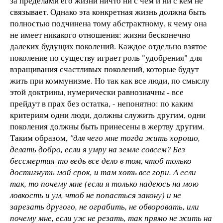
за пределами его жизни ничто ни с чем и ни с кем не
связывает. Однако эта конкретная жизнь должна быть
полностью подчинена тому абстрактному, к чему она
не имеет никакого отношения: жизни бесконечно
далеких будущих поколений. Каждое отдельно взятое
поколение по существу играет роль "удобрения" для
взращивания счастливых поколений, которые будут
жить при коммунизме. Но так как все люди, по смыслу
этой доктрины, нумерически равнозначны - все
прейдут в прах без остатка, - непонятно: по каким
критериям одни люди, должны служить другим, одни
поколения должны быть принесены в жертву другим.
Таким образом,
"для чего мне тогда жить хорошо,
делать добро, если я умру на земле совсем? Без
бессмертия-то ведь все дело в том, чтоб только
достигнуть мой срок, и там хоть все гори. А если
так, то почему мне (если я только надеюсь на мою
ловкость и ум, чтоб не попасться закону) и не
зарезать другого, не ограбить, не обворовать, или
почему мне, если уж не резать, так прямо не жить на