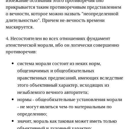
избежание осознания этого противоречия оно
прикрывается таким противоречивым представлением
о вечности, которое можно назвать "неопределенной
длительностью". Причем не-вечность времени
маскируется.
4. Несостоятелен во всех отношениях фундамент
атеистической морали, ибо он логически совершенно
противоречив:
система морали состоит из неких норм,
общезначимых и общеобязательных
нравственных предписаний, имеющих вследствие
этого объективный характер, исходящих из
незыблемого вечного авторитета;
нормы - общеобязательные установления морали
- не могут являться чем-то материальным по
определению;
значит, мораль как таковая может иметь только
объективный и духовный характер;