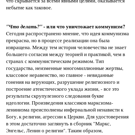
что скрывается за всеми явными целями, оказывается
небытие как таковое.
- или что уничтожает коммунизм?
"Что делать?"
Cегодня распространено мнение, что идея коммунизма
прекрасна, но в процессе реализации она была
извращена. Между тем история человечества не знает
большего согласия между теорией и практикой, чем в
странах с коммунистическим режимом. Тип
государства, неизменные многомиллионные жертвы,
классовое неравенство, но главное - невиданные
гонения на верующих, разрушение религиозного и
построение атеистического уклада жизни, - все это
результаты скрупулезного следования букве
идеологии. Произведения классиков марксизма-
ленинизма преисполнены инфернальной ненависти к
Богу, к религии, агрессии к Церкви. Для удостоверения
в этом достаточно заглянуть в сборник "Маркс,
Энгельс, Ленин о религии". Таким образом,