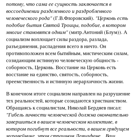
потому, что сама ее сущность заключается в
воссоединении разделенного и раздробленного
человеческого рода"
(Г.В.Флоровский).
"Церковь есть
подобие бытия Святой Троицы, подобие, в котором
многие становятся одним"
(митр.Антоний (Блум)). А
социализм воплощает силы раздора, разлада,
разъединения, распадения всего в ничто. Он
противоположен всем бытийным, мистическим силам,
созидающим истинную человеческую общность -
соборность, Церковь. Восстание на Церковь есть
восстание на единство, святость, соборность,
преемственность и истинную иерархичность жизни.
В конечном итоге социализм направлен на разрушение
тех реальностей, которые созидаются христианством.
Обращаясь к социалистам, Николай Бердяев писал:
"Гибель личности человеческой должна окончательно
завершиться в вашем человеческом коллективе, в
котором погибнут все реальности, в вашем грядущем
муравейнике, этом страшном Левиафане... Ваш