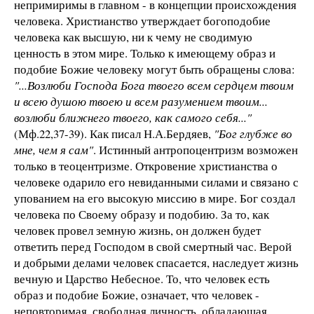
непримиримы в главном - в концепции происхождения
человека. Христианство утверждает богоподобие
человека как высшую, ни к чему не сводимую
ценность в этом мире. Только к имеющему образ и
подобие Божие человеку могут быть обращены слова:
"...Возлюби Господа Бога твоего всем сердцем твоим
и всею душою твоею и всем разумением твоим...
возлюби ближнего твоего, как самого себя..."
(Мф.22,37-39). Как писал Н.А.Бердяев,
"Бог глубже во
мне, чем я сам"
. Истинный антропоцентризм возможен
только в теоцентризме. Откровение христианства о
человеке одарило его невиданными силами и связано с
упованием на его высокую миссию в мире. Бог создал
человека по Своему образу и подобию. За то, как
человек провел земную жизнь, он должен будет
ответить перед Господом в свой смертный час. Верой
и добрыми делами человек спасается, наследует жизнь
вечную и Царство Небесное. То, что человек есть
образ и подобие Божие, означает, что человек -
неповторимая, свободная личность, обладающая