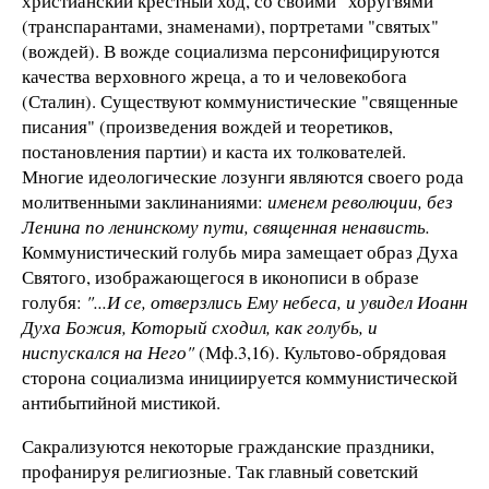
христианский крестный ход, со своими "хоругвями"
(транспарантами, знаменами), портретами "святых"
(вождей). В вожде социализма персонифицируются
качества верховного жреца, а то и человекобога
(Сталин). Существуют коммунистические "священные
писания" (произведения вождей и теоретиков,
постановления партии) и каста их толкователей.
Многие идеологические лозунги являются своего рода
молитвенными заклинаниями:
именем революции, без
Ленина по ленинскому пути, священная ненависть.
Коммунистический голубь мира замещает образ Духа
Святого, изображающегося в иконописи в образе
голубя:
"...И се, отверзлись Ему небеса, и увидел Иоанн
Духа Божия, Который сходил, как голубь, и
ниспускался на Него"
(Мф.3,16). Культово-обрядовая
сторона социализма инициируется коммунистической
антибытийной мистикой.
Сакрализуются некоторые гражданские праздники,
профанируя религиозные. Так главный советский