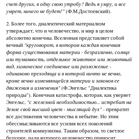
счет других, в одну свою утробу? Ведь я умру, и все
умрет, ничего не будет!"
(Ф.М.Достоевский).
2. Более того, диалектический материализм
утверждает, что и человечество, и мир в целом
абсолютно конечны. Вселенная представляет собой
вечный
"круговорот, в котором каждая конечная
форма существования материи - безразлично, солнце
или туманность, отдельное животное или животный
вид, химическое соединение или разложение -
одинаково преходяща и в которой ничто не вечно,
кроме вечно изменяющейся материи и законов ее
движения и изменения"
(Ф.Энгельс "Диалектика
природы"). Конечная катастрофа, которая, как уверяет
Энгельс,
"с железной необходимостью... истребит на
Земле свой высший цвет - мыслящий дух"
- превратит
все достижения человечества в небытие. Но этим
обессмысливаются все усилия всех поколений
строителей коммунизма. Таким образом, то светлое
будущее, ради которого человечество приносит