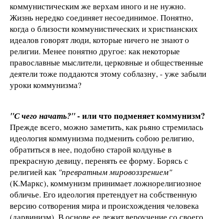
коммунистическим же верхам иного и не нужно.
Жизнь нередко соединяет несоединимое. Понятно,
когда о близости коммунистических и христианских
идеалов говорят люди, которые ничего не знают о
религии. Менее понятно другое: как некоторые
православные мыслители, церковные и общественные
деятели тоже поддаются этому соблазну, - уже забыли
уроки коммунизма?
- или что подменяет коммунизм?
"С чего начать?"
Прежде всего, можно заметить, как рьяно стремилась
идеология коммунизма подменить собою религию,
обратиться в нее, подобно старой колдунье в
прекрасную девицу, перенять ее форму. Борясь с
религией как
"превратным мировоззрением"
(К.Маркс), коммунизм принимает ложнорелигиозное
обличье. Его идеология претендует на собственную
версию сотворения мира и происхождения человека
(дарвинизм). В основе ее лежит вероучение со своего