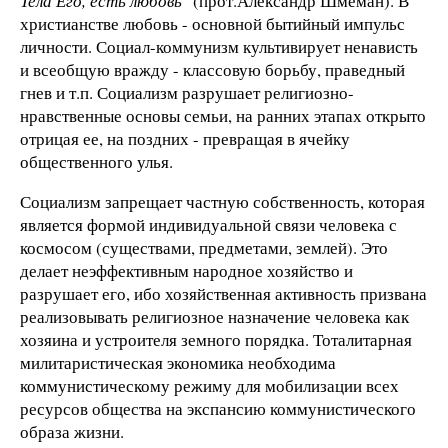
Тела Его, есть любовь"
(прот.Александр Шмеман). В
христианстве любовь - основной бытийный импульс
личности. Социал-коммунизм культивирует ненависть
и всеобщую вражду - классовую борьбу, праведный
гнев и т.п. Социализм разрушает религиозно-
нравственные основы семьи, на ранних этапах открыто
отрицая ее, на поздних - превращая в ячейку
общественного улья.
Социализм запрещает частную собственность, которая
является формой индивидуальной связи человека с
космосом (существами, предметами, землей). Это
делает неэффективным народное хозяйство и
разрушает его, ибо хозяйственная активность призвана
реализовывать религиозное назначение человека как
хозяина и устроителя земного порядка. Тоталитарная
милитаристическая экономика необходима
коммунистическому режиму для мобилизации всех
ресурсов общества на экспансию коммунистического
образа жизни.