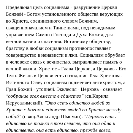
Предельная цель социализма - разрушение Церкви
Божией - Богом установленного общества верующих
во Христа, соединенного словом Божиим,
священноначалием и Таинствами, под невидимым
управлением Самого Господа и Духа Божия, для
вечной жизни и спасения. Истинному обществу,
братству в любви социализм противопоставляет
товарищество в ненависти и лжи. Социализм обрубает
в человеке связь с вечностью, вытравливает память о
вечной жизни. Христос - Глава Церкви, а Церковь - Его
Тело. Жизнь в Церкви есть созидание Тела Христова.
Истинного Главу социализм подменяет антихристом, а
Град Божий - утопией. Экклесия - Церковь - означает
"собрание всех вместе в единство"
(св.Кирилл
Иерусалимский).
"Это есть единство людей во
Христе с Богом и единство людей во Христе между
собой"
(свящ.Александр Шмеман).
"Церковь есть
единство не только в том смысле, что она одна и
единственна, она есть единство, прежде всего,