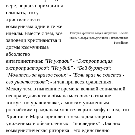
вере, нередко приходится
слышать, что у
христианства и
коммунизма одни и те же
идеалы. Вместе с тем, все
Расстрел крестного хода в Астрахани. Клеймо
иконы Собора новомучеников и исповедников
заповеди христианства и
Российских
догмы коммунизма
абсолютно
антагонистичны:
"Не укради"
-
"Экспроприация
экспроприаторов"
;
"Не убий"
-
"Бей буржуев"
;
"Молитесь за врагов своих"
-
"Если враг не сдается -
его уничтожают"
; - и так при всех сравнениях.
Между тем, в нынешние времена великой социальной
несправедливости и обмана массовое сознание
тоскует по уравниловке, а многим униженным
российским гражданам хочется верить мифу о том, что
Христос и Маркс пришли на землю для защиты
униженных и обездоленных - "последних". Для них
коммунистическая риторика - это единственно