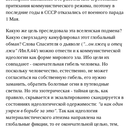
притязания коммунистического режима, поэтому в
последние годы в СССР отказались от военного парада
1 Мая.
Какую же цель преследовала эта вселенская подмена?
Какую сверхзадачу камуфлировал этот глобальный
обман? Слова Спасителя о дьяволе (
"...он лжец и отец
лжи"
/Ин.8,44/) можно отнести и к коммунистической
идеологии как форме мирового зла. Ибо цели их
совпадают - окончательная гибель человека. Но
поскольку человечество, естественно, не может
согласиться на собственную гибель, его нужно
заманить, обратить болотные огни в путеводные
светила. Но эта эзотерическая - тайная цель, как
правило, скрывается и экзальтированно скандируется в
состояниях идеологической одержимости:
"и как один
умрем в борьбе за это"
. Так как идеология
материалистического атеизма направлена на
глобальные фикции, то ее окончательной целью, тем,