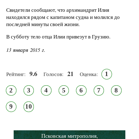
Свидетели сообщают, что архимандрит Илия
находился рядом с капитаном судна и молился до
последней минуты своей жизни.
В субботу тело отца Илии привезут в Грузию.
13 января 2015 г.
9.6
21
1
Рейтинг:
Голосов:
Оценка:
2
3
4
5
6
7
8
9
10
Псковская митрополия,