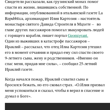
Свидетели рассказали, как грузинский монах помог
спасти их жизни, лишившись собственной. По
информации, опубликованной в итальянской газете La
Repubblica, архимандрит Илия Картозия
– настоятель
монастыря святого Давида Строителя в Мцхете –
во
главе других пассажиров помогал эвакуировать людей
с горящего корабля, пишет портал
Geomigrant.
Один из выживших в катастрофе пассажиров –
Ираклий – рассказал, что отец Илиа Картозия утешил
его в момент отчаяния и придал ему сил спасти своего
9-летнего сына, жену и родственников.
«
Именно он
спас меня, придав мне силы
»
,
–
сообщил 25-летний
Ираклий газете.
Когда начался пожар, Ираклий схватил сына и
бросился бежать, но его сковал страх.
«
О.Илия призвал
меня успокоиться и сказал, чтобы я верил в спасение и
думал о Боге
»
.