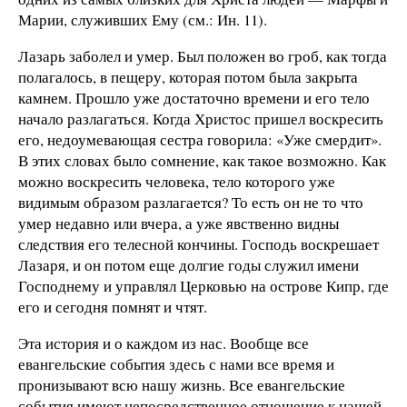
Марии, служивших Ему (см.: Ин. 11).
Лазарь заболел и умер. Был положен во гроб, как тогда
полагалось, в пещеру, которая потом была закрыта
камнем. Прошло уже достаточно времени и его тело
начало разлагаться. Когда Христос пришел воскресить
его, недоумевающая сестра говорила: «Уже смердит».
В этих словах было сомнение, как такое возможно. Как
можно воскресить человека, тело которого уже
видимым образом разлагается? То есть он не то что
умер недавно или вчера, а уже явственно видны
следствия его телесной кончины. Господь воскрешает
Лазаря, и он потом еще долгие годы служил имени
Господнему и управлял Церковью на острове Кипр, где
его и сегодня помнят и чтят.
Эта история и о каждом из нас. Вообще все
евангельские события здесь с нами все время и
пронизывают всю нашу жизнь. Все евангельские
события имеют непосредственное отношение к нашей