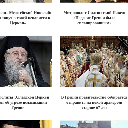
лит Месогейский Николай:
Митрополит Сиатистский Павел:
 тонут в своей ненависти к
«Падение Греции было
Церкви»
спланированным»
политы Элладской Церкви
В Греции правительство собирается
ят об угрозе исламизации
отправить на покой архиереев
Греции
старше 67 лет