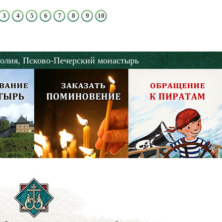
3
4
5
6
7
8
9
10
олия,
Псково-Печерский монастырь