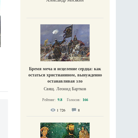
Бремя меча и исцеление сердца: как
остаться христианином, вынужденно
останавливая зло
Свящ. Леонид Бартков
Рейтинг:
9.8
Голосов:
166
1 726
8