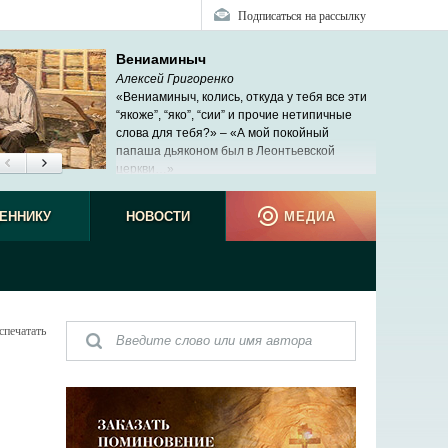
Подписаться на рассылку
Вениаминыч
Алексей Григоренко
«Вениаминыч, колись, откуда у тебя все эти
“якоже”, “яко”, “сии” и прочие нетипичные
слова для тебя?» – «А мой покойный
папаша дьяконом был в Леонтьевской
церкви…»
ЕННИКУ
НОВОСТИ
МЕДИА
спечатать