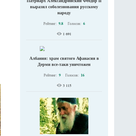
Патриарх Александрийский Феодор II
выразил соболезнования русскому
народу
Рейтинг:
9.8
Голосов:
6
1 691
Албания: храм святого Афанасия в
Дерми все-таки уничтожен
Рейтинг:
9
Голосов:
16
3 115