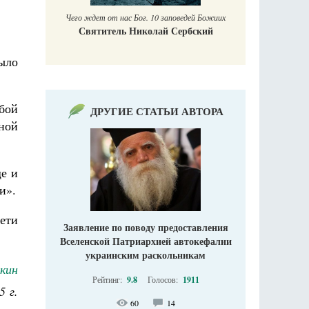
Чего ждет от нас Бог. 10 заповедей Божиих
Святитель Николай Сербский
было
бой
ДРУГИЕ СТАТЬИ АВТОРА
ной
е и
и».
сети
Заявление по поводу предоставления
Вселенской Патриархией автокефалии
украинским раскольникам
кин
Рейтинг:
9.8
Голосов:
1911
5 г.
60
14