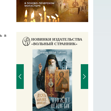
ь в
НОВИНКИ ИЗДАТЕЛЬСТВА
«ВОЛЬНЫЙ СТРАННИК»
П
Е
аучись у