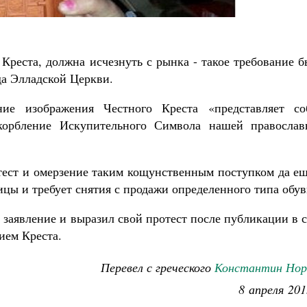
Роман Котов
Как найти своё место в жизни
Кирилл Мурышев
Креста, должна исчезнуть с рынка - такое требование 
а Элладской Церкви.
ние изображения Честного Креста «представляет со
скорбление Искупительного Символа нашей православ
тест и омерзение таким кощунственным поступком да ещ
цы и требует снятия с продажи определенного типа обув
 заявление и выразил свой протест после публикации в 
ием Креста.
Перевел с греческого
Константин Нор
8 апреля 201