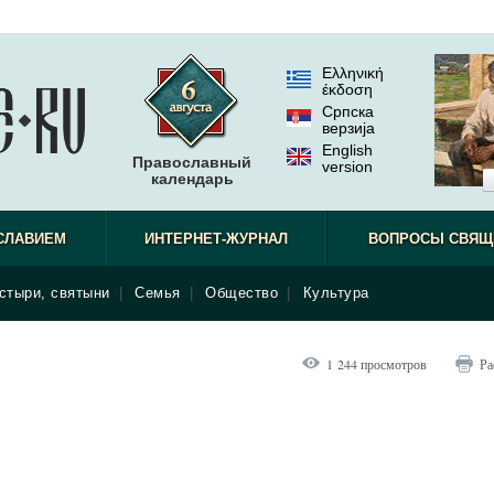
Ελληνική
έκδοση
Српска
верзиjа
English
Православный
version
календарь
СЛАВИЕМ
ИНТЕРНЕТ-ЖУРНАЛ
ВОПРОСЫ СВЯЩ
стыри, святыни
|
Семья
|
Общество
|
Культура
1 244 просмотров
Ра