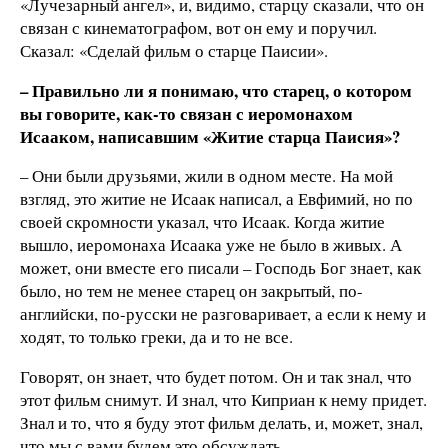
«Лучезарный ангел», и, видимо, старцу сказали, что он
связан с кинематографом, вот он ему и поручил.
Сказал: «Сделай фильм о старце Паисии».
– Правильно ли я понимаю, что старец, о котором
вы говорите, как-то связан с иеромонахом
Исааком, написавшим «Житие старца Паисия»?
– Они были друзьями, жили в одном месте. На мой
взгляд, это житие не Исаак написал, а Евфимий, но по
своей скромности указал, что Исаак. Когда житие
вышло, иеромонаха Исаака уже не было в живых. А
может, они вместе его писали – Господь Бог знает, как
было, но тем не менее
старец он закрытый, по-
английски, по-русски не разговаривает, а если к нему и
ходят, то только греки, да и то не все.
Говорят, он знает, что будет потом. Он и так знал, что
этот фильм снимут. И знал, что Киприан к нему придет.
Знал и то, что я буду этот фильм делать, и, может, знал,
что мы с вами будем это обсуждать.