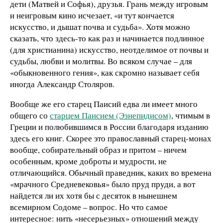
дети (Матвей и Софья), друзья. Грань между игровым
и неигровым кино исчезает, «и тут кончается
искусство, и дышат почва и судьба». Хотя можно
сказать, что здесь-то как раз и начинается подлинное
(для христианина) искусство, неотделимое от почвы и
судьбы, любви и молитвы. Во всяком случае – для
«обыкновенного гения», как скромно называет себя
иногда Александр Столяров.
Вообще же его старец Паисий едва ли имеет много
общего со
старцем Паисием (Эзнепидисом)
, чтимым в
Греции и полюбившимся в России благодаря изданию
здесь его книг. Скорее это православный старец-монах
вообще, собирательный образ и притом – ничем
особенным, кроме доброты и мудрости, не
отличающийся. Обычный праведник, каких во времена
«мрачного Средневековья» было пруд пруди, а вот
найдется ли их хотя бы с десяток в нынешнем
всемирном Содоме – вопрос. Но что самое
интересное: нить «несерьезных» отношений между