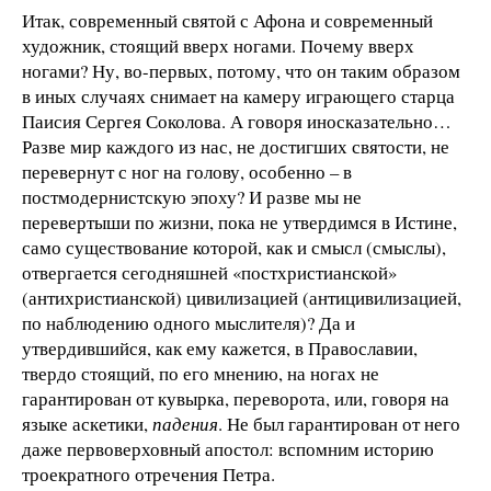
Итак, современный святой с Афона и современный
художник, стоящий вверх ногами. Почему вверх
ногами? Ну, во-первых, потому, что он таким образом
в иных случаях снимает на камеру играющего старца
Паисия Сергея Соколова. А говоря иносказательно…
Разве мир каждого из нас, не достигших святости, не
перевернут с ног на голову, особенно – в
постмодернистскую эпоху? И разве мы не
перевертыши по жизни, пока не утвердимся в Истине,
само существование которой, как и смысл (смыслы),
отвергается сегодняшней «постхристианской»
(антихристианской) цивилизацией (антицивилизацией,
по наблюдению одного мыслителя)? Да и
утвердившийся, как ему кажется, в Православии,
твердо стоящий, по его мнению, на ногах не
гарантирован от кувырка, переворота, или, говоря на
языке аскетики,
падения
. Не был гарантирован от него
даже первоверховный апостол: вспомним историю
троекратного отречения Петра.