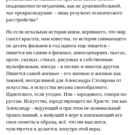
неадекватности неудачник, как не душевнобольной,
чье прекраснодушие – лишь результат психического
расстройства?
Но если печальная история князя, верившего, что мир
спасет красота, нам известна, то история снимающего
по десять фильмов в год идиота еще пишется –
пишется им самим в фильмах, киносценариях, пьесах,
прозе, сказках, стихах, рисунках к собственным
мультфильмам, иногда – в песнях и многом другом.
Пишется самой жизнью – его жизнью и жизнью как
таковой, неотделимой для Александра Столярова от
искусства, и искусства весьма своеобразного.
Идиотского, если угодно. Или – юродивого, говоря по-
русски. Искусства, юродствующего во Христе, так как
Александр – верующий и при этом не номинальный
православный, а живущий в вере и извлекающий все
свои сюжеты и образы, всё, что им мыслится,
чувствуется и делается, изнутри этой веры.