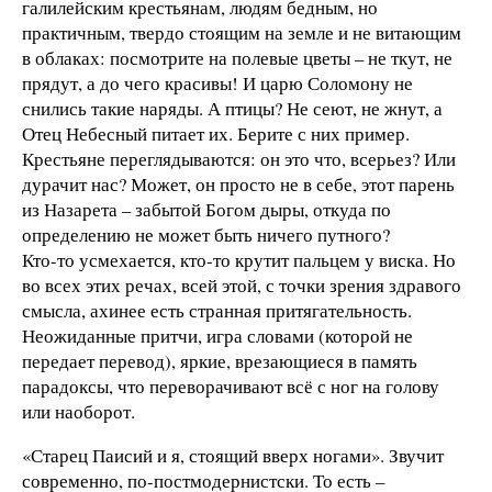
галилейским крестьянам, людям бедным, но
практичным, твердо стоящим на земле и не витающим
в облаках: посмотрите на полевые цветы – не ткут, не
прядут, а до чего красивы! И царю Соломону не
снились такие наряды. А птицы? Не сеют, не жнут, а
Отец Небесный питает их. Берите с них пример.
Крестьяне переглядываются: он это что, всерьез? Или
дурачит нас? Может, он просто не в себе, этот парень
из Назарета – забытой Богом дыры, откуда по
определению не может быть ничего путного?
Кто-то усмехается, кто-то крутит пальцем у виска. Но
во всех этих речах, всей этой, с точки зрения здравого
смысла, ахинее есть странная притягательность.
Неожиданные притчи, игра словами (которой не
передает перевод), яркие, врезающиеся в память
парадоксы, что переворачивают всё с ног на голову
или наоборот.
«Старец Паисий и я, стоящий вверх ногами». Звучит
современно, по-постмодернистски. То есть –