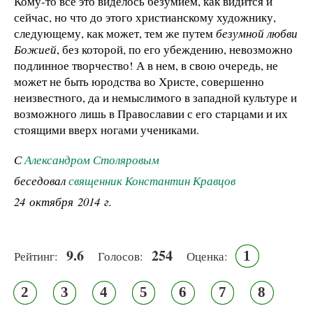
Кому-то всё это виделось безумием, как видится и
сейчас, но что до этого христианскому художнику,
следующему, как может, тем же путем
безумной любви
Божией
, без которой, по его убеждению, невозможно
подлинное творчество! А в нем, в свою очередь, не
может не быть юродства во Христе, совершенно
неизвестного, да и немыслимого в западной культуре и
возможного лишь в Православии с его старцами и их
стоящими вверх ногами учениками.
С
Александром Столяровым
беседовал
священник Константин Кравцов
24 октября 2014 г.
9.6
254
1
Рейтинг:
Голосов:
Оценка:
2
3
4
5
6
7
8