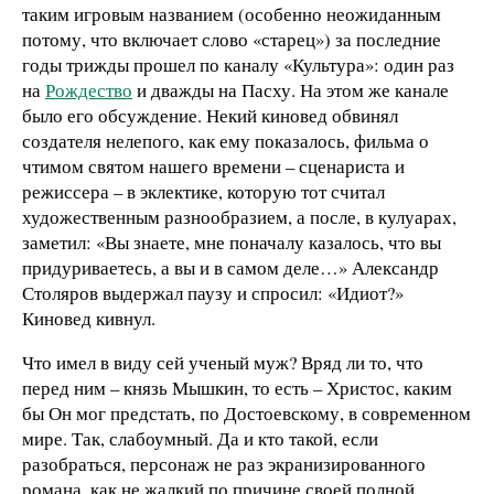
таким игровым названием (особенно неожиданным
потому, что включает слово «старец») за последние
годы трижды прошел по каналу «Культура»: один раз
на
Рождество
и дважды на Пасху. На этом же канале
было его обсуждение. Некий киновед обвинял
создателя нелепого, как ему показалось, фильма о
чтимом святом нашего времени – сценариста и
режиссера – в эклектике, которую тот считал
художественным разнообразием, а после, в кулуарах,
заметил: «Вы знаете, мне поначалу казалось, что вы
придуриваетесь, а вы и в самом деле…» Александр
Столяров выдержал паузу и спросил: «Идиот?»
Киновед кивнул.
Что имел в виду сей ученый муж? Вряд ли то, что
перед ним – князь Мышкин, то есть – Христос, каким
бы Он мог предстать, по Достоевскому, в современном
мире. Так, слабоумный. Да и кто такой, если
разобраться, персонаж не раз экранизированного
романа, как не жалкий по причине своей полной