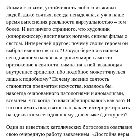
Иными словами, устойчивость любого из живых
людей, даже святых, всегда ненадежна, а уж в наше
время вытеснения реальности виртуальностью – тем
более. И нет ничего странного, что художник
(кинорежиссер) висит вверх ногами, снимая фильм о
святом. Интересней другое: почему своим героем он
выбрал именно святого? Откуда берется в нашем
сегодняшнем насквозь игровом мире само это
притяжение к святости, симпатия к ней, выдающая
внутреннее сродство, ибо подобное может тянуться
лишь к подобному? Почему именно святость
становится предметом искусства, казалось бы,
навсегда очарованного патологиями и аномалиями,
всем тем, что когда-то классифицировалось как зло? И
что понимать под святостью, как ее интерпретировать
на адекватном сегодняшнему дню языке (дискурсе)?
Один из известных католических богословов озаглавил
свою очередную работу заявлением: «Достойна веры