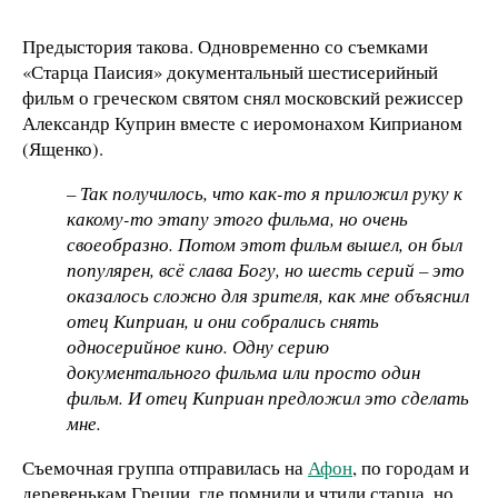
Предыстория такова. Одновременно со съемками
«Старца Паисия» документальный шестисерийный
фильм о греческом святом снял московский режиссер
Александр Куприн вместе с иеромонахом Киприаном
(Ященко).
– Так получилось, что как-то я приложил руку к
какому-то этапу этого фильма, но очень
своеобразно. Потом этот фильм вышел, он был
популярен, всё слава Богу, но шесть серий – это
оказалось сложно для зрителя, как мне объяснил
отец Киприан, и они собрались снять
односерийное кино. Одну серию
документального фильма или просто один
фильм. И отец Киприан предложил это сделать
мне.
Съемочная группа отправилась на
Афон
, по городам и
деревенькам Греции, где помнили и чтили старца, но