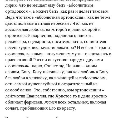
лирик. Что не мешает ему быть «абсолютным
ортодоксом», а может быть, как раз и делает таковым.
Ведь что такое «абсолютная ортодоксия», как не те же
цветы полевые и птицы небесные? Что, как не
абсолютная любовь, на которой и ради которой и
строится всё творчество подлинного идиота –
режиссера, сценариста, писателя, поэта, сочинителя
песен, художника-мультипликатора? И всё это – грани
служения
, каковым – «служением муз» – и считалось в
православной России искусство наряду с другими
служениями
: царю, Отечеству, Церкви – одним
словом, Богу. Богу и человеку, так как любовь к Богу
без любви к человеку, включающей и
любование
им,
есть самый душепагубный и отвратительный из
самообманов. Это, собственно, азы ортодоксии и –
лейтмотив Евангелия, где Христос то и дело яростно
обличает фарисеев,
жалея
всех остальных, включая
солдат, прибивающих Его ко кресту.