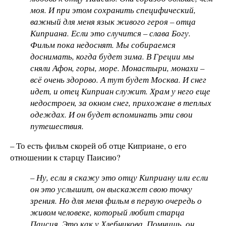
моя. И при этом сохранить специфический,
важный для меня язык живого героя – отца
Киприана. Если это случится – слава Богу.
Фильм пока недоснят. Мы собираемся
доснимать, когда будет зима. В Греции мы
сняли Афон, горы, море. Монастыри, монахи –
всё очень здорово. А тут будет Москва. И снег
идет, и отец Киприан служит. Храм у него еще
недостроен, за окном снег, прихожане в теплых
одеждах. И он будет вспоминать эти свои
путешествия.
– То есть фильм скорей об отце Киприане, о его
отношении к старцу Паисию?
– Ну, если я скажу это отцу Киприану или если
он это услышит, он выскажет свою точку
зрения. Но для меня фильм в первую очередь о
живом человеке, который любит старца
Паисия. Это как у Хлебникова. Помнишь, он