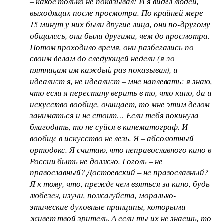
– какое только не показывал! И я видел людей,
выходящих после просмотра. По крайней мере
15 минут у них были другие лица, они по-другому
общались, они были другими, чем до просмотра.
Потом проходило время, они разбегались по
своим делам до следующей недели (я по
пятницам им каждый раз показывал), и
идеалист я, не идеалист – мне наплевать: я знаю,
что если я перестану верить в то, что кино, да и
искусство вообще, очищает, то мне этим делом
заниматься и не стоит… Если тебя покинула
благодать, то не суйся в кинематограф. И
вообще в искусство не лезь. Я – абсолютный
ортодокс. Я считаю, что неправославного кино в
России быть не должно. Гоголь – не
православный? Достоевский – не православный?
Я к тому, что, прежде чем взяться за кино, будь
любезен, изучи, пожалуйста, морально-
этические духовные принципы, которыми
живет твой зритель. А если ты их не знаешь, то