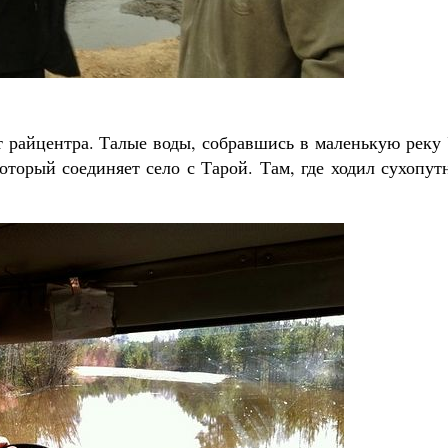
Роман Котов
Как найти своё место в жизни
Кирилл Мурышев
 райцентра. Талые воды, собравшись в маленькую реку 
оторый соединяет село с Тарой. Там, где ходил сухопу