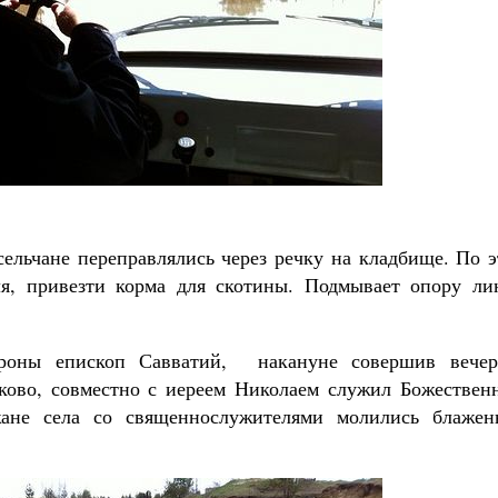
сельчане переправлялись через речку на кладбище. По 
ля, привезти корма для скотины. Подмывает опору ли
роны епископ Савватий, накануне совершив вечер
ково, совместно с иереем Николаем служил Божествен
ане села со священнослужителями молились блажен