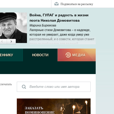
Подписаться на рассылку
Война, ГУЛАГ и радость в жизни
поэта Николая Домовитова
Марина Бирюкова
Лагерные стихи Домовитова – о надежде,
которая не умирает, даже когда умер уже
расстрелянный, и о совести, которая станет
личным трибуналом для палачей.
ЕННИКУ
НОВОСТИ
МЕДИА
спечатать