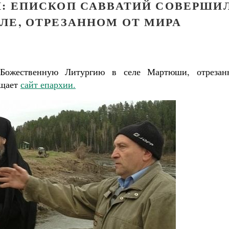
И: ЕПИСКОП САВВАТИЙ СОВЕРШИ
ЛЕ, ОТРЕЗАННОМ ОТ МИРА
Божественную Литургию в селе Мартюши, отрезан
бщает
сайт епархии.
Великомученик Георгий Победоносец. Н
святого