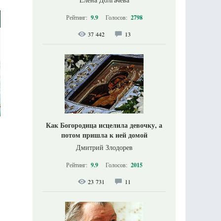
Рейтинг:
9.9
Голосов:
2798
37 442
13
Как Богородица исцелила девочку, а
потом пришла к ней домой
Дмитрий Злодорев
Рейтинг:
9.9
Голосов:
2015
23 731
11