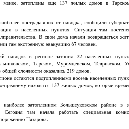
не менее, затоплены еще 137 жилых домов в Тарско
наиболее пострадавших от паводка, сообщили губернат
уации в населенных пунктах. Ситуация там постепе
блправительства. В свои дома начали возвращаться жит
вели там экстренную эвакуацию 67 человек.
ий паводок в регионе затопил 22 населенных пункт
льниковском, Тарском, Муромцевском, Тевризском, Ус
 общей сложности оказались 219 домов.
гионе остаются подтопленными восемь населенных пунк
о-прежнему находятся 137 жилых домов, которые време
В наиболее затопленном Большеуковском районе в з
 Сегодня там начала работать специальная комис
споряжению Назарова.