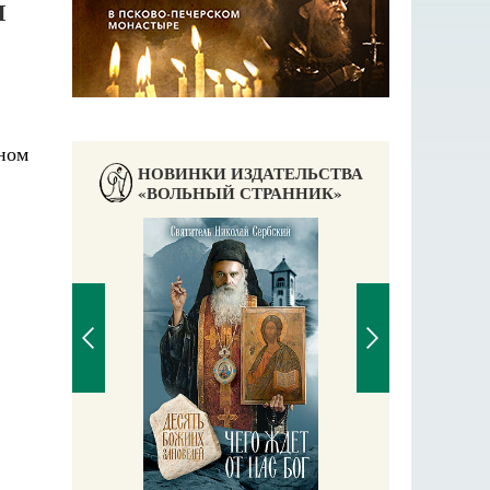
Л
ном
НОВИНКИ ИЗДАТЕЛЬСТВА
«ВОЛЬНЫЙ СТРАННИК»
П
Е
аучись у