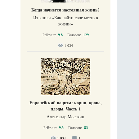
Когда начнется настоящая жизнь?
Из книги «Как найти свое место в
жизни​»
Рейтинг:
9.8
Голосов:
129
1 934
Европейский нацизм: корни, крона,
плоды. Часть 1
Александр Мосякин
Рейтинг:
9.3
Голосов:
83
1 934
1