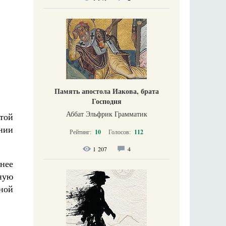
Память апостола Иакова, брата
Господня
Аббат Эльфрик Грамматик
этой
нии
Рейтинг:
10
Голосов:
112
1 207
4
нее
ную
ной