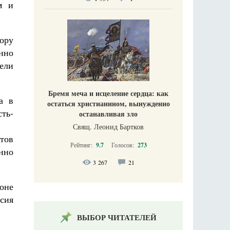
м и
ору
нно
ели
Бремя меча и исцеление сердца: как
а в
остаться христианином, вынужденно
ть-
останавливая зло
Свящ. Леонид Бартков
тов
Рейтинг:
9.7
Голосов:
273
нно
3 267
21
оне
сия
ВЫБОР ЧИТАТЕЛЕЙ