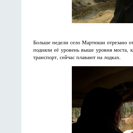
Разлуки не будет
Фредерика де Грааф
Больше недели село Мартюши отрезано от
подняли её уровень выше уровня моста, к
транспорт, сейчас плавают на лодках.