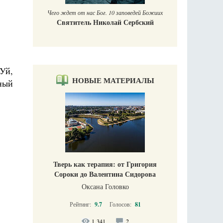
Чего ждет от нас Бог. 10 заповедей Божиих
Святитель Николай Сербский
Уй,
НОВЫЕ МАТЕРИАЛЫ
тный
Тверь как терапия: от Григория
Сороки до Валентина Сидорова
Оксана Головко
Рейтинг:
9.7
Голосов:
81
1 341
2