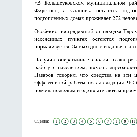
«В Большеуковском муниципальном рай
Фирстово, д. Становка остаются подт
подтопленных домах проживает 272 челов
Особенно пострадавший от паводка Тарск
населенных пунктах остаются подто
нормализуется. За выходные вода начала с
Получив оперативные сводки, глава рег
работу с населением, помочь «преодоле
Назаров говорил, что средства на эти 
эффективной работы по ликвидации ЧС 
помочь пожилым и одиноким людям просу
Оценка:
1
2
3
4
5
6
7
8
9
10