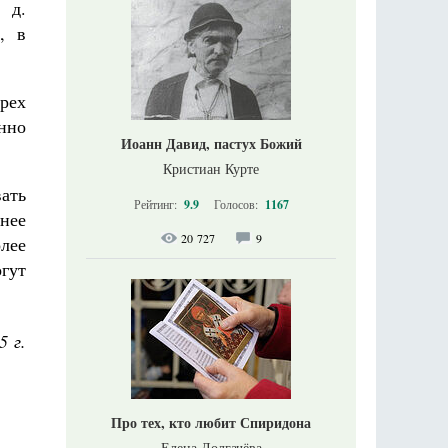
 д.
, в
рех
нно
Иоанн Давид, пастух Божий
Кристиан Курте
ать
Рейтинг:
9.9
Голосов:
1167
нее
20 727
9
лее
гут
5 г.
Про тех, кто любит Спиридона
Елена Долгачёва