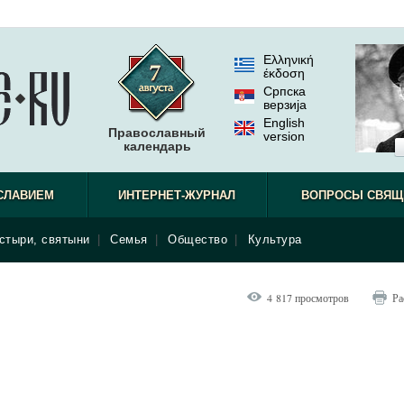
Ελληνική
έκδοση
Српска
верзиjа
English
Православный
version
календарь
СЛАВИЕМ
ИНТЕРНЕТ-ЖУРНАЛ
ВОПРОСЫ СВЯЩ
стыри, святыни
|
Семья
|
Общество
|
Культура
4 817 просмотров
Ра