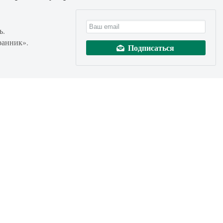
ь.
ранник».