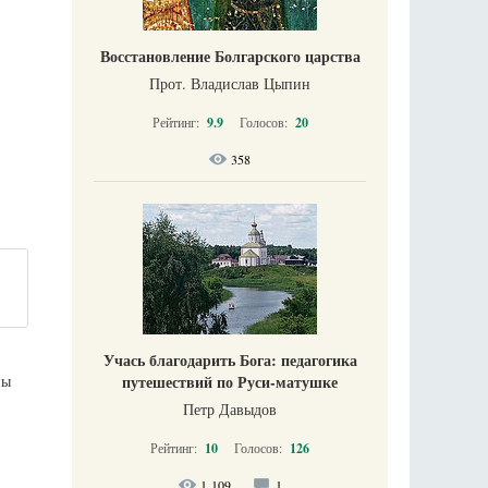
Восстановление Болгарского царства
Прот. Владислав Цыпин
Рейтинг:
9.9
Голосов:
20
358
Учась благодарить Бога: педагогика
ны
путешествий по Руси-матушке
Петр Давыдов
Рейтинг:
10
Голосов:
126
1 109
1