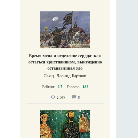
Бремя меча и исцеление сердца: как
остаться христианином, вынужденно
останавливая зло
Свящ. Леонид Бартков
Рейтинг:
9.7
Голосов:
182
2 039
8