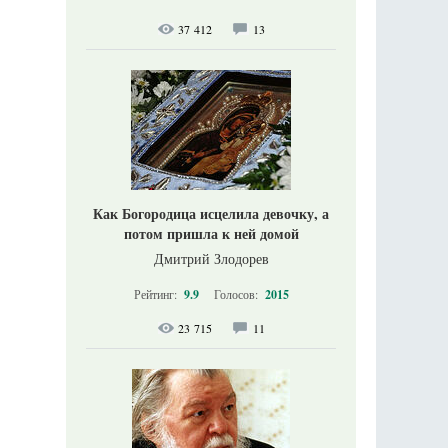
37 412
13
Как Богородица исцелила девочку, а
потом пришла к ней домой
Дмитрий Злодорев
Рейтинг:
9.9
Голосов:
2015
23 715
11