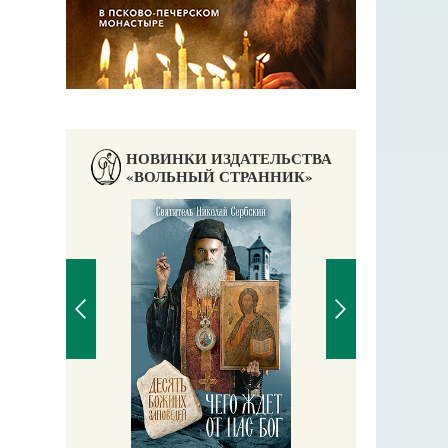
НОВИНКИ ИЗДАТЕЛЬСТВА
«ВОЛЬНЫЙ СТРАННИК»
П
Е
аучись у