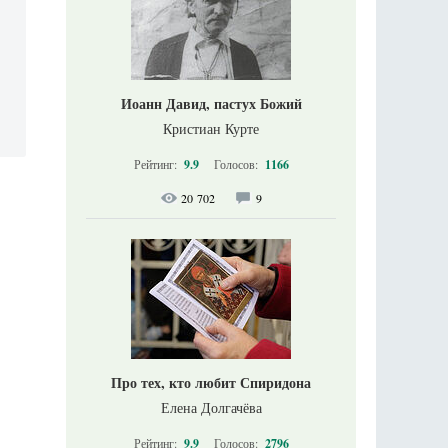
Иоанн Давид, пастух Божий
Кристиан Курте
Рейтинг:
9.9
Голосов:
1166
20 702
9
Про тех, кто любит Спиридона
Елена Долгачёва
Рейтинг:
9.9
Голосов:
2796