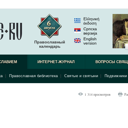
Ελληνική
έκδοση
Српска
верзиjа
English
Православный
version
календарь
СЛАВИЕМ
ИНТЕРНЕТ-ЖУРНАЛ
ВОПРОСЫ СВЯЩ
ка
|
Православная библиотека
|
Святые и святыни
|
Подвижники 
1 314 просмотров
Ра