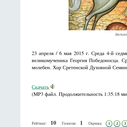
Разлуки не будет
Фредерика де Грааф
Велико
23 апреля / 6 мая 2015 г. Среда 4-й се
великомученика Георгия Победоносца. Ср
молебен. Хор Сретенской Духовной Семин
Скачать
(MP3 файл. Продолжительность
1:35:18 ми
10
1
Рейтинг:
Голосов:
Оценка:
1
2
3