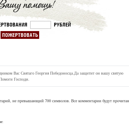
3
здником Вас Святаго Георгия Победоносца.Да защитит он вашу святую
Помоги Господи.
ентарий, не превышающий 700 символов. Все комментарии будут прочита
ые: