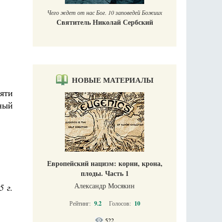
Чего ждет от нас Бог. 10 заповедей Божиих
Святитель Николай Сербский
НОВЫЕ МАТЕРИАЛЫ
яти
ный
Европейский нацизм: корни, крона,
плоды. Часть 1
Александр Мосякин
5 г.
Рейтинг:
9.2
Голосов:
10
522