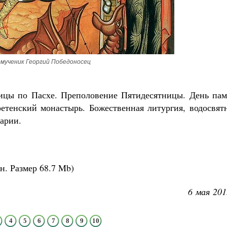
Роман Котов
Как найти своё место в жизни
Кирилл Мурышев
мученик Георгий Победоносец
дмицы по Пасхе. Преполовение Пятидесятницы. День пам
етенский монастырь. Божественная литургия, водосвят
арии.
н.
Размер
68.7 Mb
)
6 мая 201
4
5
6
7
8
9
10