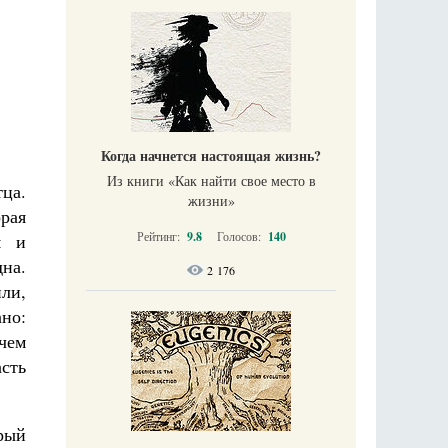
Когда начнется настоящая жизнь?
Из книги «Как найти свое место в
тца.
жизни​»
рая
Рейтинг:
9.8
Голосов:
140
м и
дна.
2 176
или,
но:
чем
асть
рый