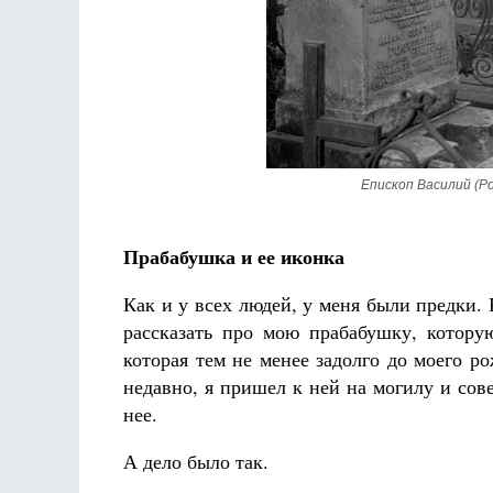
Разлуки не будет
Фредерика де Грааф
Епископ Василий (Р
Прабабушка и ее иконка
Как и у всех людей, у меня были предки. 
рассказать про мою прабабушку, котору
которая тем не менее задолго до моего р
недавно, я пришел к ней на могилу и со
нее.
А дело было так.