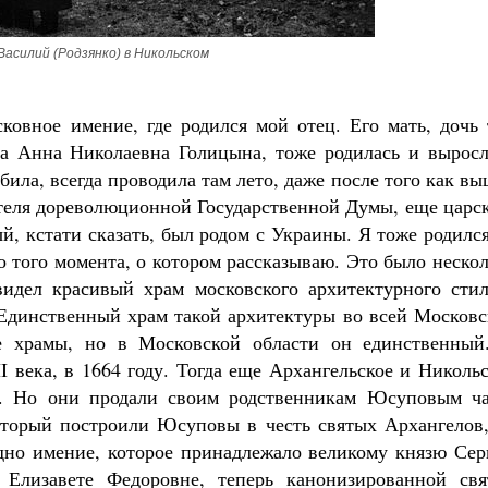
Василий (Родзянко) в Никольском
ковное имение, где родился мой отец. Его мать, дочь 
а Анна Николаевна Голицына, тоже родилась и выросл
ила, всегда проводила там лето, даже после того как в
ателя дореволюционной Государственной Думы, еще царс
, кстати сказать, был родом с Украины. Я тоже родилс
о того момента, о котором рассказываю. Это было неско
видел красивый храм московского архитектурного стил
Единственный храм такой архитектуры во всей Московс
ие храмы, но в Московской области он единственный
 века, в 1664 году. Тогда еще Архангельское и Николь
. Но они продали своим родственникам Юсуповым ча
который построили Юсуповы в честь святых Архангелов
дно имение, которое принадлежало великому князю Сер
 Елизавете Федоровне, теперь канонизированной свя