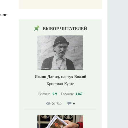
сле
ВЫБОР ЧИТАТЕЛЕЙ
Иоанн Давид, пастух Божий
Кристиан Курте
Рейтинг:
9.9
Голосов:
1167
20 730
9