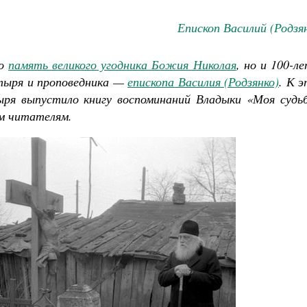
Епископ Василий (Родзя
ко
память великого угодника Божия Николая
, но и 100-л
стыря и проповедника —
епископа Василия (Родзянко)
. К 
ря выпустило книгу воспоминаний Владыки «Моя судьб
им читателям.