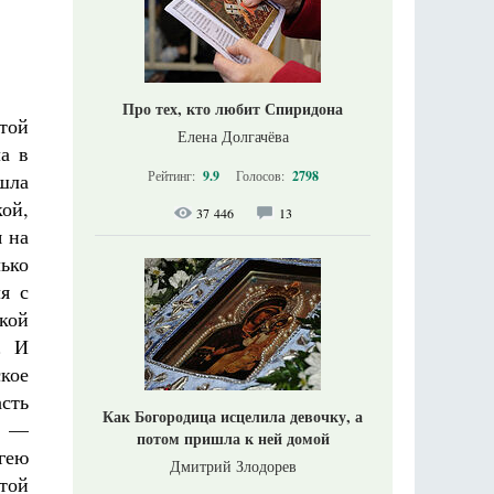
Про тех, кто любит Спиридона
той
Елена Долгачёва
а в
Рейтинг:
9.9
Голосов:
2798
ышла
кой,
37 446
13
я на
лько
я с
кой
. И
ское
сть
Как Богородица исцелила девочку, а
, —
потом пришла к ней домой
гею
Дмитрий Злодорев
той