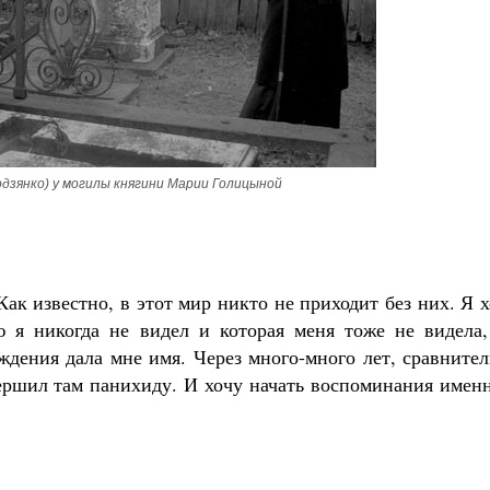
Великомученик Георгий Победоносец. Н
святого
Роман Котов
Как найти своё место в жизни
Кирилл Мурышев
одзянко) у могилы княгини Марии Голицыной
Как известно, в этот мир никто не приходит без них. Я 
ю я никогда не видел и которая меня тоже не видела,
ождения дала мне имя. Через много-много лет, сравните
вершил там панихиду. И хочу начать воспоминания имен