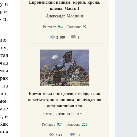
Европейский нацизм: корни, крона,
у и
плоды. Часть 1
арок
Александр Мосякин
» и,
Рейтинг:
9.4
Голосов:
92
2 109
1
ию.
пу,
ятая
огда
моя
рах
в на
ишн,
Бремя меча и исцеление сердца: как
остаться христианином, вынужденно
ане.
останавливая зло
мне
Свящ. Леонид Бартков
с, и
«Как
Рейтинг:
9.7
Голосов:
277
ую я
3 431
21