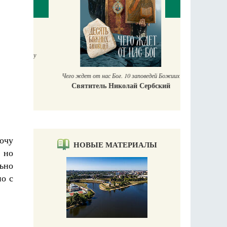
П
Е
аучись у
Чего ждет от нас Бог. 10 заповедей Божиих
Святитель Николай Сербский
хочу
НОВЫЕ МАТЕРИАЛЫ
 но
льно
но с