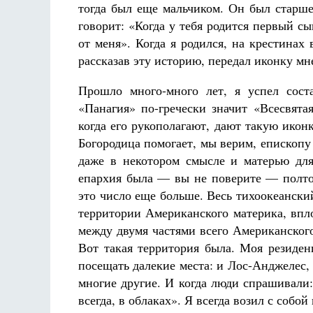
тогда был еще мальчиком. Он был старше
говорит: «Когда у тебя родится первый с
от меня». Когда я родился, на крестинах 
рассказав эту историю, передал иконку мн
Прошло много-много лет, я успел соста
«Панагия» по-гречески значит «Всесвята
когда его рукополагают, дают такую иконк
Богородица помогает, мы верим, епископу 
даже в некотором смысле и матерью для
епархия была — вы не поверите — полто
это число еще больше. Весь тихоокеанск
территории Американского материка, впл
между двумя частями всего Американского
Вот такая территория была. Моя резиден
посещать далекие места: и Лос-Анджелес,
многие другие. И когда люди спрашивали:
всегда, в облаках». Я всегда возил с собо