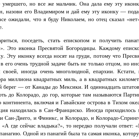
 умершего, но все же мальчик. Она дала ему эту иконк
ын, назови его Владимиром и дай ему эту иконку — под
все ожидали, что я буду Николаем, но отец сказал «нет
е.
риться, поседеть, стать епископом и получить панаг
я». Это иконка Пресвятой Богородицы. Каждому еписко
у. Эту иконку всегда носят на груди, потому что Пресв
в его очень трудной задаче быть не только отцом, но ин
 своей, иногда очень многолюдной, епархии. Кстати, 
ра миллиона квадратных миль, а в квадратных километ
ий берег — от Канады до Мексики. И одиннадцать штато
оть до Колорадо, до гор, которые там называются Парт
 континента, включая и Гавайские острова в Тихом оке
ция находилась в Сан-Франциско. Иногда приходилось 
 и Сан-Диего, и Финикс, и Колорадо, и Колорадо-Спринг
 «А где сейчас владыка?», то нередко получали ответ: 
й панагию. Одной из панагий была та самая иконка, котор