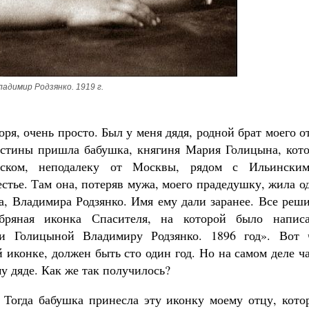
ладимир Родзянко. 1919 г.
ря, очень просто. Был у меня дядя, родной брат моего о
рестины пришла бабушка, княгиня Мария Голицына, кото
ском, неподалеку от Москвы, рядом с Ильински
стье. Там она, потеряв мужа, моего прадедушку, жила о
а, Владимира Родзянко. Имя ему дали заранее. Все реш
бряная иконка Спасителя, на которой было написа
и Голицыной Владимиру Родзянко. 1896 год». Вот 
й иконке, должен быть сто один год. Но на самом деле ч
у дяде. Как же так получилось?
. Тогда бабушка принесла эту иконку моему отцу, кото