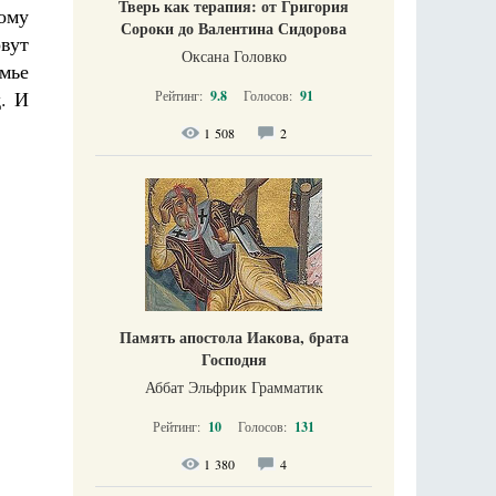
Тверь как терапия: от Григория
ому
Сороки до Валентина Сидорова
вут
Оксана Головко
мье
д. И
Рейтинг:
9.8
Голосов:
91
1 508
2
Память апостола Иакова, брата
Господня
Аббат Эльфрик Грамматик
Рейтинг:
10
Голосов:
131
1 380
4