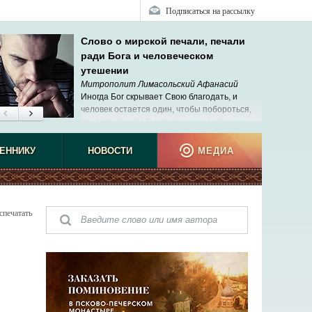
Подписаться на рассылку
Слово о мирской печали, печали
ради Бога и человеческом
утешении
Митрополит Лимасольский Афанасий
Иногда Бог скрывает Свою благодать, и
человек остается один, чтобы побороться,
претерпеть, чтобы явилась его сила, его
дерзновение перед Богом.
ЕННИКУ
НОВОСТИ
МЕДИА
спечатать