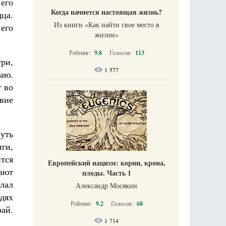
его
Когда начнется настоящая жизнь?
дца.
Из книги «Как найти свое место в
 его
жизни​»
Рейтинг:
9.8
Голосов:
113
три,
1 577
раю.
т во
твие
нуть
иги,
ится
Европейский нацизм: корни, крона,
вают
плоды. Часть 1
лал
Александр Мосякин
юдях
Рейтинг:
9.2
Голосов:
68
ай.
1 714