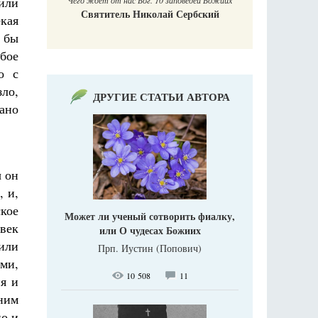
 или
Чего ждет от нас Бог. 10 заповедей Божиих
Святитель Николай Сербский
кая
е бы
бое
о с
зло,
ДРУГИЕ СТАТЬИ АВТОРА
зано
ы он
, и,
ское
Может ли ученый сотворить фиалку,
век
или О чудесах Божиих
 или
Прп. Иустин (Попович)
ями,
10 508
11
я и
ним
но и