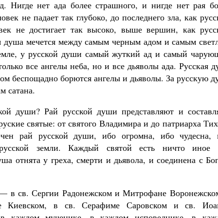
. Нигде нет ада более страшного, и нигде нет рая бо
овек не падает так глубоко, до последнего зла, как рус
век не достигает так высоко, выше вершин, как русс
кая душа мечется между самым черным адом и самым све
земле, у русской души самый жуткий ад и самый чарую
олько все ангелы неба, но и все дьяволы ада. Русская 
ром беспощадно борются ангелы и дьяволы. За русскую 
м сатана.
ской души? Рай русской души представляют и составл
руские святые: от святого Владимира и до патриарха Ти
нечен рай русской души, ибо огромна, ибо чудесна, 
 русской земли. Каждый святой есть ничто иное 
ша отнята у греха, смерти и дьявола, и соединена с Бо
 — в св. Сергии Радонежском и Митрофане Воронежском
 Киевском, в св. Серафиме Саровском и св. Иоа
 в каждом мученике, в каждом исповеднике, в каж