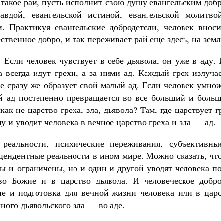
о такое рай, пусть исполнит свою душу евангельским доб
равдой, евангельской истиной, евангельской молитво
. Практикуя евангельские добродетели, человек вноси
твенное добро, и так переживает рай еще здесь, на земл
 Если человек чувствует в себе дьявола, он уже в аду.
а всегда идут грехи, а за ними ад. Каждый грех излуча
е сразу же образует свой малый ад. Если человек умно
ый ад постепенно превращается во все больший и больш
как не царство греха, зла, дьявола? Там, где царствует г
му и уводит человека в вечное царство греха и зла — ад.
реальности, психические переживания, субъективны
цендентные реальности в ином мире. Можно сказать, чт
ны и ограничены, но и один и другой уводят человека п
во Божие и в царство дьявола. И человеческое добро
ние и подготовка для вечной жизни человека или в цар
ного дьявольского зла — во аде.