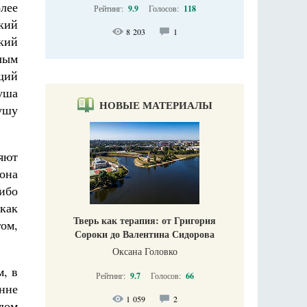
лее
Рейтинг:
9.9
Голосов:
118
ский
8 203
1
кий
тлым
щий
душа
НОВЫЕ МАТЕРИАЛЫ
душу
яют
хона
ибо
как
Тверь как терапия: от Григория
гом,
Сороки до Валентина Сидорова
Оксана Головко
, в
Рейтинг:
9.7
Голосов:
66
нне
1 059
2
дом