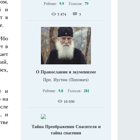
ром,
Рейтинг:
9.9
Голосов:
79
й и
5 874
3
т в
е.
 Ибо
ет в
жает
ий,
рех,
О Православии и экуменизме
Прп. Иустин (Попович)
е и
Рейтинг:
9.8
Голосов:
281
о на
10 030
осле
, и
стве
Тайна Преображения Спасителя и
тайна спасения