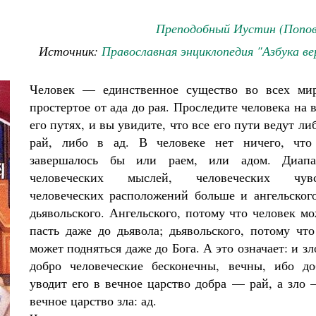
Преподобный Иустин (Попов
Источник:
Православная энциклопедия "Азбука в
Человек — единственное существо во всех мир
простертое от ада до рая. Проследите человека на 
его путях, и вы увидите, что все его пути ведут ли
рай, либо в ад. В человеке нет ничего, что
завершалось бы или раем, или адом. Диапа
человеческих мыслей, человеческих чувс
человеческих расположений больше и ангельского
дьявольского. Ангельского, потому что человек м
пасть даже до дьявола; дьявольского, потому чт
может подняться даже до Бога. А это означает: и зл
добро человеческие бесконечны, вечны, ибо до
уводит его в вечное царство добра — рай, а зло
Великомученик Георгий Победоносец. Н
святого
вечное царство зла: ад.
Роман Котов