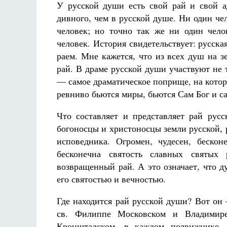
У русской души есть свой рай и свой ад
дивного, чем в русской душе. Ни один чел
человек; но точно так же ни один чело
человек. История свидетельствует: русс
раем. Мне кажется, что из всех душ на 
рай. В драме русской души участвуют не т
— самое драматическое поприще, на кото
ревниво бьются миры, бьются Сам Бог и са
Что составляет и представляет рай рус
богоносцы и христоносцы земли русской, 
исповедника. Огромен, чудесен, беско
бесконечна святость славных святых
возвращенный рай. А это означает, что ду
его святостью и вечностью.
Где находится рай русской души? Вот он
св. Филиппе Московском и Владимире
Кронштадском, в каждом подвижнике,