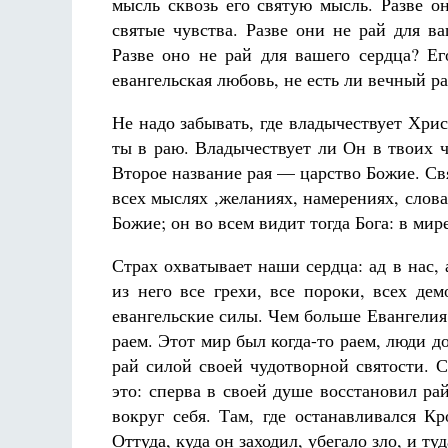
мысль сквозь его святую мысль. Разве о
святые чувства. Разве они не рай для в
Разве оно не рай для вашего сердца? Его
евангельская любовь, не есть ли вечный р
Не надо забывать, где владычествует Хрис
ты в раю. Владычествует ли Он в твоих ч
Второе название рая — царство Божие. Св
всех мыслях ,желаниях, намерениях, словах
Божие; он во всем видит тогда Бога: в ми
Страх охватывает наши сердца: ад в нас,
из него все грехи, все пороки, всех дем
евангельские силы. Чем больше Евангелия
раем. Этот мир был когда-то раем, люди д
рай силой своей чудотворной святости.
это: сперва в своей душе восстановил ра
вокруг себя. Там, где останавливался К
Оттуда, куда он заходил, убегало зло, и ту