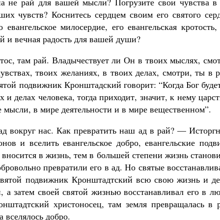
на не рай для вашей мысли? Погрузите свои чувства в 
аших чувств? Коснитесь сердцем своим его святого сер
 евангельское милосердие, его евангельская кротость,
ай и вечная радость для вашей души?
тос, там рай. Владычествует ли Он в твоих мыслях, смо
увствах, твоих желаниях, в твоих делах, смотри, ты в 
ятой подвижник Кронштадский говорит: “Когда Бог буде
 и делах человека, тогда приходит, значит, к нему царс
ре мысли, в мире деятельности и в мире вещественном”.
 ад вокруг нас. Как превратить наш ад в рай? — Исторг
онов и вселить евангельское добро, евангельские подв
 вносится в жизнь, тем в большей степени жизнь станов
обровольно превратили его в ад. Но святые восстанавли
 Святой подвижник Кронштадтский всю свою жизнь и де
й, а затем своей святой жизнью восстанавливал его в л
ронштадтский христоносец, там земля превращалась в р
да вселялось добро.