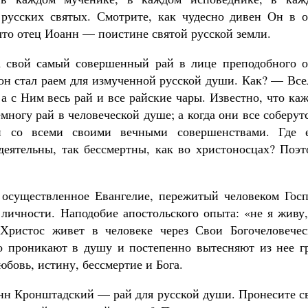
 русских святых. Смотрите, как чудесно дивен Он в о
то отец Иоанн — поистине святой русской земли.
а свой самый совершенный рай в лице преподобного о
он стал раем для измученной русской души. Как? — Все
а с Ним весь рай и все райские чары. Известно, что ка
многу рай в человеческой душе; а когда они все соберут
рай со всеми своими вечными совершенствами. Где 
 деятельны, так бессмертны, как во христоносцах? Поэ
 осуществленное Евангелие, пережитый человеком Госп
 личности. Наподобие апостольского опыта: «не я живу
 Христос живет в человеке через Свои Богочеловечес
о проникают в душу и постепенно вытесняют из нее гр
любовь, истину, бессмертие и Бога.
нн Кронштадский — рай для русской души. Пронесите с