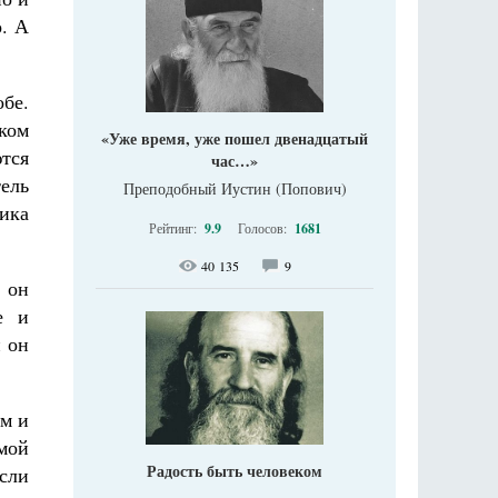
о. А
обе.
ком
«Уже время, уже пошел двенадцатый
ются
час…»
ель
Преподобный Иустин (Попович)
ника
Рейтинг:
9.9
Голосов:
1681
40 135
9
 он
е и
н он
ам и
амой
Радость быть человеком
сли