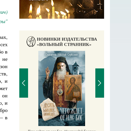
ич)
еры"
ах,
НОВИНКИ ИЗДАТЕЛЬСТВА
всех
«ВОЛЬНЫЙ СТРАННИК»
бо в
 не
зон
тв,
, и
ожет
о он
о, и
бро
П
Е
 — в
аучись у