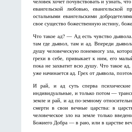
человек хочет почувствовать и узнать, чт
евангельской любовью, евангельской п
остальными евангельскими добродетелями
свое существо божественную истину, божес
Что такое ад? — Ад есть чувство дьявола.
там где дьявол, там и ад. Впереди дьявол
душу человеческую понемногу зла, которо
грехи в себе, привыкает к ним, его мал
пока не захватит всю душу. Что такое ад, 
уже начинается ад. Грех от дьявола, поэто
И рай, и ад суть сперва психические 
индивидуальные, и только потом — транс
земле и рай, и ад по-земному относитель
смерти в свои вечные царства: в царст
человеческое зло на земле только введе
Божиего Добра — в раю, или в царстве веч