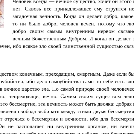
Человек всегда — вечное существо, хочет он этого
Как найти своё место в жизни
Кирилл Мурышев
нет. Сквозь все принадлежащее ему струится не
загадочная вечность. Когда он делает добро, како
то ни было добро, человек вечен, потому что лю
добро своим самым внутренним нервом связан
вечным Божественным Добром. И когда он делает 
вечен, ибо всякое зло своей таинственной сущностью свя
уществом конечным, преходящим, смертным. Даже если б
убийства, ибо дело самоубийства само по себе есть зло
в вечное царство зла. По самой природе своей человече
но, непреходяще, вечно. Самим своим существом чело
это бессмертие, эта вечность может быть двояка: добрая
ставлена свобода выбирать между этими двумя бессмерти
 отречься о бессмертия и вечности, ибо для бессмерти
 Он не располагает ни внутренним органом, ни внеш
ргнуть из себя или уничтожить в себе то, что бессмерт