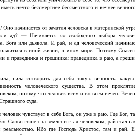
 иметь нечто бессмертнее бессмертного и вечнее вечног
? Оно начинается от зачатия человека в материнской утр
или ад? — Начинается со свободного выбора челове
а, Бога или дьявола. И рай, и ад человеческий начина
одолжиться в иной жизни, в ином мире. Поэтому Спасит
ни и праведника и грешника: праведника в раю, а греш
сила, сила сотворить для себя такую вечность, какую
венность человеческого существа. В этом прокляти
овеком, потому что человек всем и во всем вечен. Вече
 Страшного суда.
 человек чувствует в себе Бога, он уже в раю. Где Бог, т
 Бог Слово сошел на землю и стал человеком, рай стал с
 реальностью. Ибо где Господь Христос, там и рай. Е