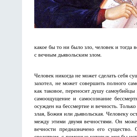
Фредерика де Грааф
какое бы то ни было зло, человек и тогда 
с вечным дьявольским злом.
Человек никогда не может сделать себя с
захотел, не может совершить полного само
как таковое, переносит душу самоубийцы 
самоощущение и самосознание бессмерт
осужден на бессмертие и вечность. Только 
злая, Божия или дьявольская. Человеку о
между этими двумя вечностями. Он может
вечности предназначено его существо.
средством, с помощью которых мог бы исто