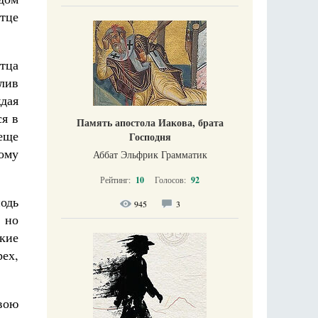
тце
тца
лив
ждая
ся в
Память апостола Иакова, брата
еще
Господня
тому
Аббат Эльфрик Грамматик
Рейтинг:
10
Голосов:
92
одь
945
3
, но
кие
ех,
вою